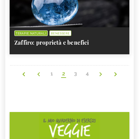
TERAPIE NATURALI
BENESSERE
Zaffiro: proprietà e benefici
1
2
3
4