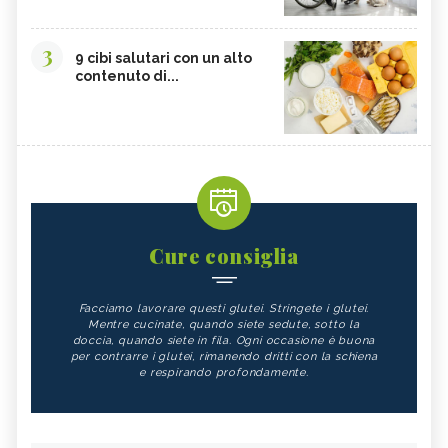
3
9 cibi salutari con un alto
contenuto di...
Cure consiglia
Facciamo lavorare questi glutei. Stringete i glutei.
Mentre cucinate, quando siete sedute, sotto la
doccia, quando siete in fila. Ogni occasione è buona
per contrarre i glutei, rimanendo dritti con la schiena
e respirando profondamente.