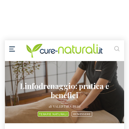
Linfodrenaggio: pratica e
benefici
di
VALENTINA NERI
TERAPIE NATURALI
BENESSERE