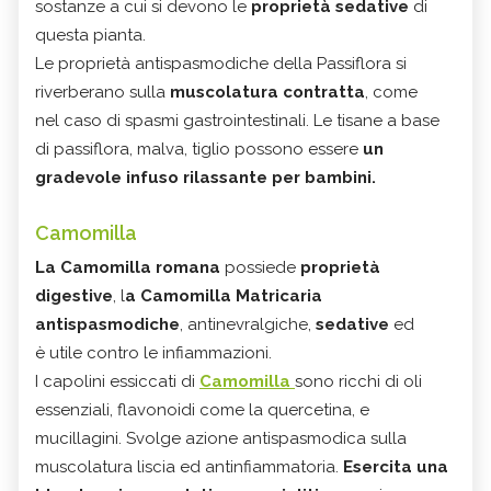
sostanze a cui si devono le
proprietà sedative
di
questa pianta.
Le proprietà antispasmodiche della Passiflora si
riverberano sulla
muscolatura contratta
, come
nel caso di spasmi gastrointestinali. Le tisane a base
di passiflora, malva, tiglio possono essere
un
gradevole infuso rilassante per bambini.
Camomilla
La Camomilla romana
possiede
proprietà
digestive
, l
a Camomilla Matricaria
antispasmodiche
, antinevralgiche,
sedative
ed
è utile contro le infiammazioni.
I capolini essiccati di
Camomilla
sono ricchi di oli
essenziali, flavonoidi come la quercetina, e
mucillagini. Svolge azione antispasmodica sulla
muscolatura liscia ed antinfiammatoria.
Esercita una