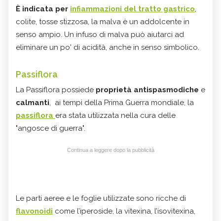
È indicata per
infiammazioni del tratto gastrico
,
colite, tosse stizzosa, la malva è un addolcente in
senso ampio. Un infuso di malva può aiutarci ad
eliminare un po' di acidità, anche in senso simbolico.
Passiflora
La Passiflora possiede
proprietà antispasmodiche
e
calmanti
, ai tempi della Prima Guerra mondiale, la
passiflora
era stata utilizzata nella cura delle
"angosce di guerra".
Continua a leggere dopo la pubblicità
Le parti aeree e le foglie utilizzate sono ricche di
flavonoidi
come l’iperoside, la vitexina, l’isovitexina,