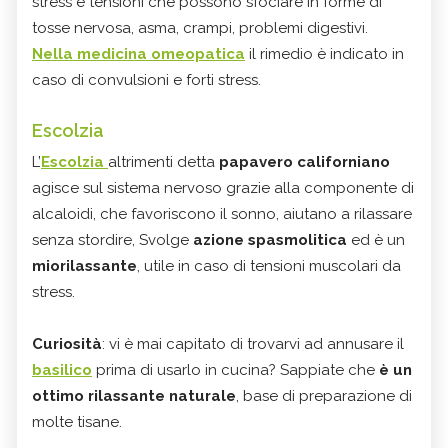
stress e tensioni che possono sfociare in forme di
tosse nervosa, asma, crampi, problemi digestivi.
Nella medicina omeopatica
il rimedio è indicato in
caso di convulsioni e forti stress.
Escolzia
L’
Escolzia
altrimenti detta
papavero californiano
agisce sul sistema nervoso grazie alla componente di
alcaloidi, che favoriscono il sonno, aiutano a rilassare
senza stordire, Svolge
azione spasmolitica
ed è un
miorilassante
, utile in caso di tensioni muscolari da
stress.
Curiosità
: vi è mai capitato di trovarvi ad annusare il
basilico
prima di usarlo in cucina? Sappiate che
è un
ottimo rilassante naturale
, base di preparazione di
molte tisane.