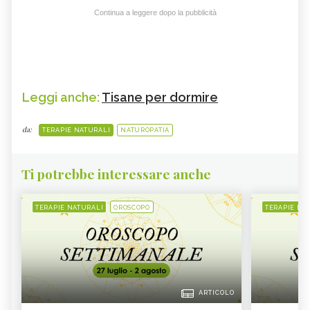
Continua a leggere dopo la pubblicità
Leggi anche:
Tisane per dormire
da:
TERAPIE NATURALI
NATUROPATIA
Ti potrebbe interessare anche
TERAPIE NATURALI
OROSCOPO
TERAPIE NA
ARTICOLO