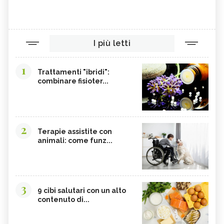
I più letti
1
Trattamenti "ibridi":
combinare fisioter...
2
Terapie assistite con
animali: come funz...
3
9 cibi salutari con un alto
contenuto di...