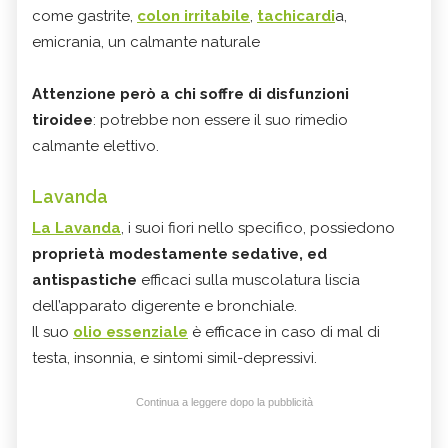
come gastrite,
colon irritabile
,
tachicardi
a,
emicrania, un calmante naturale
Attenzione però a chi soffre di disfunzioni
tiroidee
: potrebbe non essere il suo rimedio
calmante elettivo.
Lavanda
La Lavanda
, i suoi fiori nello specifico, possiedono
proprietà modestamente sedative, ed
antispastiche
efficaci sulla muscolatura liscia
dell’apparato digerente e bronchiale.
Il suo
olio essenziale
è efficace in caso di mal di
testa, insonnia, e sintomi simil-depressivi.
Continua a leggere dopo la pubblicità