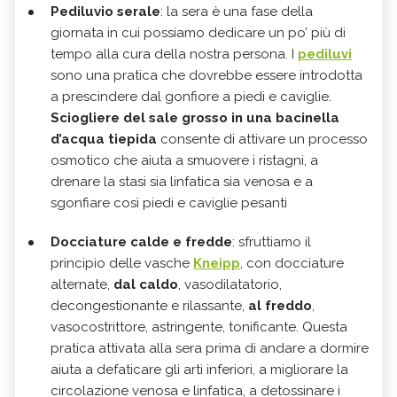
Pediluvio serale
: la sera è una fase della
giornata in cui possiamo dedicare un po’ più di
tempo alla cura della nostra persona. I
pediluvi
sono una pratica che dovrebbe essere introdotta
a prescindere dal gonfiore a piedi e caviglie.
Sciogliere del sale grosso in una bacinella
d’acqua tiepida
consente di attivare un processo
osmotico che aiuta a smuovere i ristagni, a
drenare la stasi sia linfatica sia venosa e a
sgonfiare così piedi e caviglie pesanti
Docciature calde e fredde
: sfruttiamo il
principio delle vasche
Kneipp
, con docciature
alternate,
dal caldo
, vasodilatatorio,
decongestionante e rilassante,
al freddo
,
vasocostrittore, astringente, tonificante. Questa
pratica attivata alla sera prima di andare a dormire
aiuta a defaticare gli arti inferiori, a migliorare la
circolazione venosa e linfatica, a detossinare i