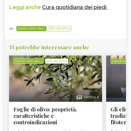
Leggi anche
Cura quotidiana dei piedi
da:
RIMEDI NATURALI
NATUROPATIA
Ti potrebbe interessare anche
RIMEDI NATURALI
NATUROPATIA
RIMEDI NAT
ARTICOLO
Foglie di olivo: proprietà,
Gli elisi
caratteristiche e
tradizio
controindicazioni
fitoter...