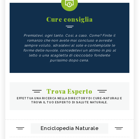
Cure consiglia
Premiatevi, ogni tanto. Così, a caso. Come? Finite il
romanzo che non avete mai concluso e avreste
sempre voluto, sdraiatevi al sole e contemplate le
forme delle nuvole, concedetevi un attimo in più al
letto o una scaglietta di cioccolato fondente
purissimo dopo cena.
Trova Esperto
EFFETTUA UNA RICERCA NELLA DIRECTORY DI CURE-NATURALI E
TROVA IL TUO ESPERTO DI SALUTE NATURALE.
Enciclopedia Naturale