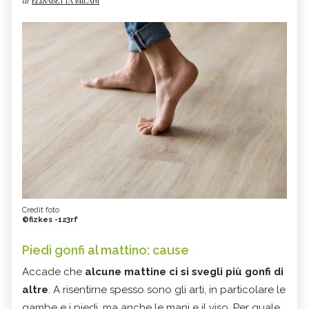
di
ELISABETTA MILANI
Credit foto
©fizkes -123rf
Piedi gonfi al mattino: cause
Accade che
alcune mattine ci si svegli più gonfi di
altre
. A risentirne spesso sono gli arti, in particolare le
gambe e i piedi, ma anche le mani e il viso. Per quale