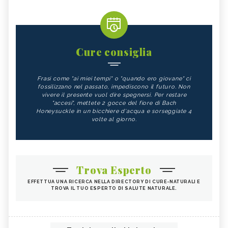
Cure consiglia
Frasi come "ai miei tempi" o "quando ero giovane" ci
fossilizzano nel passato, impediscono il futuro. Non
vivere il presente vuol dire spegnersi. Per restare
"accesi", mettete 2 gocce del fiore di Bach
Honeysuckle in un bicchiere d'acqua e sorseggiate 4
volte al giorno.
Trova Esperto
EFFETTUA UNA RICERCA NELLA DIRECTORY DI CURE-NATURALI E
TROVA IL TUO ESPERTO DI SALUTE NATURALE.