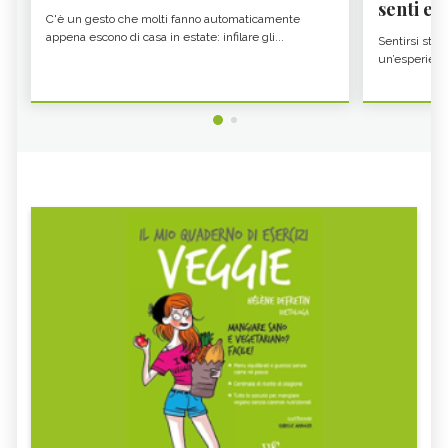
senti es.
C'è un gesto che molti fanno automaticamente
appena escono di casa in estate: infilare gli...
Sentirsi stan
un’esperienz