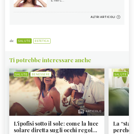
E nei c...
ALTRI ARTICOLI
da:
SALUTE
ESTETICA
Ti potrebbe interessare anche
SALUTE
BENESSERE
SALUTE
B
ARTICOLO
L'ipofisi sotto il sole: come la luce
La “sta
solare diretta sugli occhi regol...
perché i