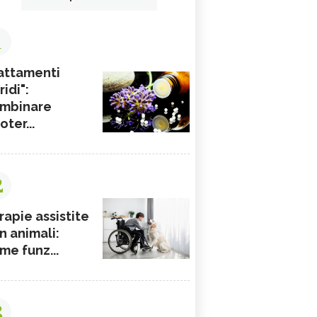
1
attamenti
ridi":
mbinare
ioter...
2
rapie assistite
n animali:
me funz...
3