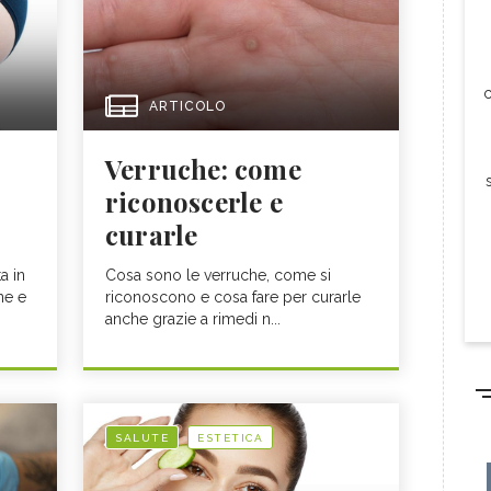
c
ARTICOLO
Verruche: come
riconoscerle e
curarle
a in
Cosa sono le verruche, come si
ne e
riconoscono e cosa fare per curarle
anche grazie a rimedi n...
SALUTE
ESTETICA