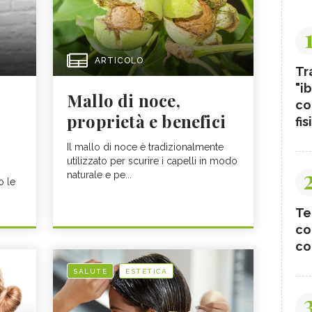
ARTICOLO
Tr
"ib
Mallo di noce,
co
proprietà e benefici
fis
Il mallo di noce è tradizionalmente
utilizzato per scurire i capelli in modo
naturale e pe...
o le
Te
co
co
SALUTE
ESTETICA