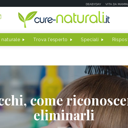
DEABYDAY
VITA DA MAMM
 naturale
Trova l'esperto
Speciali
Rispost
cchi, come riconoscer
eliminarli