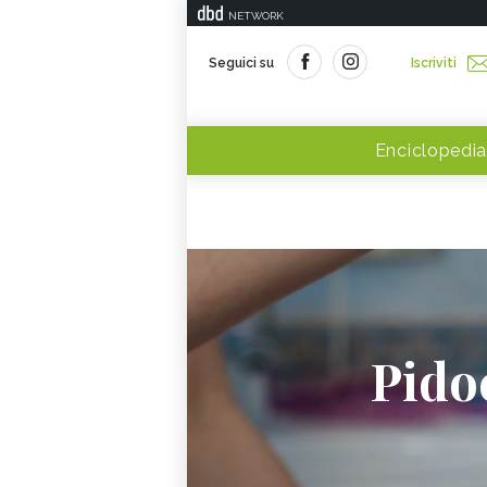
NETWORK
Seguici su
Iscriviti
Enciclopedia
Pido