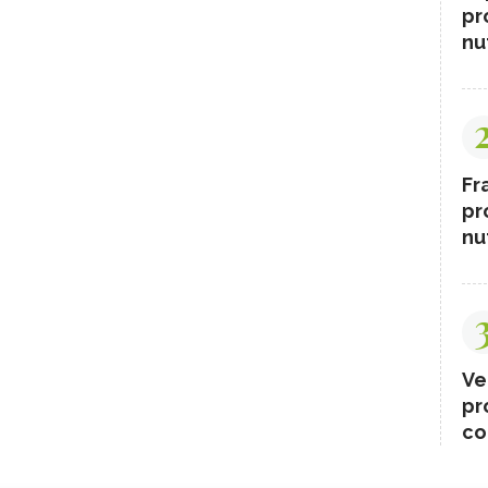
pr
nut
Fr
pr
nut
Ve
pr
co