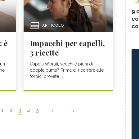
9 c
co
co
ARTICOLO
: è
Impacchi per capelli,
3 ricette
 un
Capelli sfibrati, secchi e pieni di
che
doppie punte? Prima di ricorrere alle
forbici provate ...
1
2
3
4
5