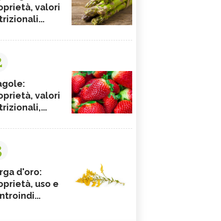
oprietà, valori
rizionali...
2
agole:
oprietà, valori
rizionali,...
3
rga d'oro:
oprietà, uso e
ntroindi...