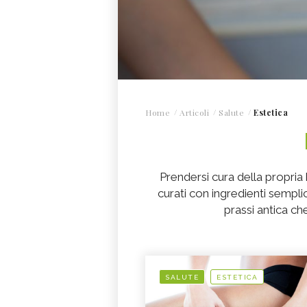
Home
Articoli
Salute
Estetica
Prendersi cura della propria
curati con ingredienti semplici
prassi antica ch
SALUTE
ESTETICA