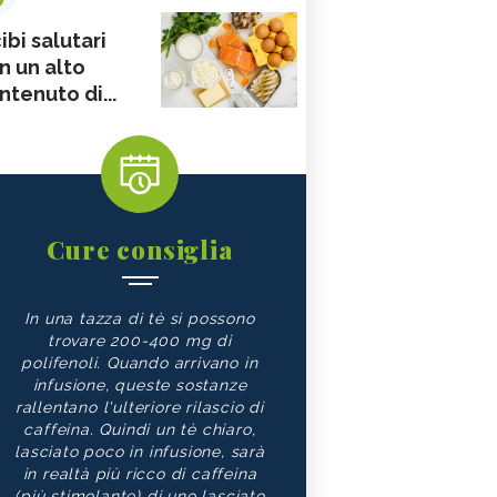
ibi salutari
n un alto
ntenuto di...
Cure consiglia
In una tazza di tè si possono
trovare 200-400 mg di
polifenoli. Quando arrivano in
infusione, queste sostanze
rallentano l'ulteriore rilascio di
caffeina. Quindi un tè chiaro,
lasciato poco in infusione, sarà
in realtà più ricco di caffeina
(più stimolante) di uno lasciato