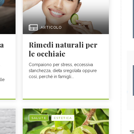
ARTICOLO
la
Rimedi naturali per
le occhiaie
i
Compaiono per stress, eccessiva
stanchezza, dieta sregolata oppure
così, perché in famigli...
lle
SALUTE
ESTETICA