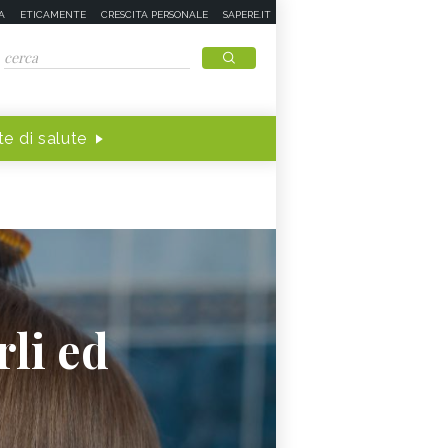
A
ETICAMENTE
CRESCITA PERSONALE
SAPERE.IT
e di salute
li ed