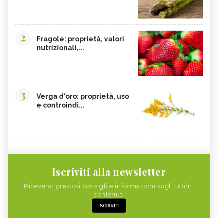
2
Fragole: proprietà, valori
nutrizionali,...
3
Verga d'oro: proprietà, uso
e controindi...
Iscriviti alla newsletter
Riceverai preziosi consigli e informazioni sugli ultimi
contenuti
ISCRIVITI