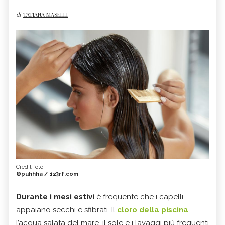
di
TATIANA MASELLI
Credit foto
©puhhha / 123rf.com
Durante i mesi estivi
è frequente che i capelli
appaiano secchi e sfibrati. Il
cloro della piscina
,
l’acqua salata del mare, il sole e i lavaggi più frequenti