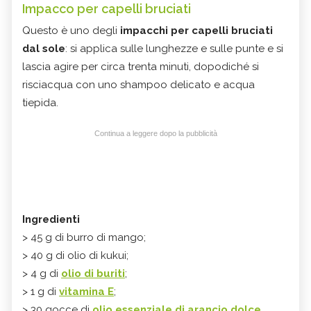
Impacco per capelli bruciati
Questo è uno degli
impacchi per capelli bruciati
dal sole
: si applica sulle lunghezze e sulle punte e si
lascia agire per circa trenta minuti, dopodiché si
risciacqua con uno shampoo delicato e acqua
tiepida.
Continua a leggere dopo la pubblicità
Ingredienti
> 45 g di burro di mango;
> 40 g di olio di kukui;
> 4 g di
olio di buriti
;
> 1 g di
vitamina E
;
> 30 gocce di
olio essenziale di arancio dolce
.