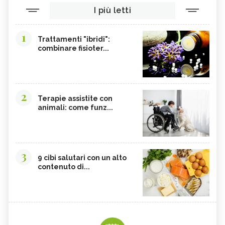
I più letti
1
Trattamenti "ibridi":
combinare fisioter...
2
Terapie assistite con
animali: come funz...
3
9 cibi salutari con un alto
contenuto di...