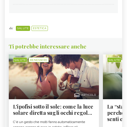
da:
SALUTE
ESTETICA
Ti potrebbe interessare anche
SALUTE
BENESSERE
SALUTE
B
ARTICOLO
L'ipofisi sotto il sole: come la luce
La “sta
solare diretta sugli occhi regol...
perché i
senti es.
C'è un gesto che molti fanno automaticamente