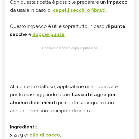
Con questa ricetta è possibile preparare un
impacco
da usare in caso di
capelli secchi o fibrati
.
Questo impacco è utile soprattutto in caso di
punte
secche
e
doppie punte
.
Continua a leggere dopo la pubblicità
Al momento dell’uso, applicatene una noce sulle
punte massaggiando bene.
Lasciate agire per
almeno dieci minuti
prima di risciacquare con
acqua e con uno shampoo delicato.
Ingredienti:
>
25 g di
olio di cocco
;