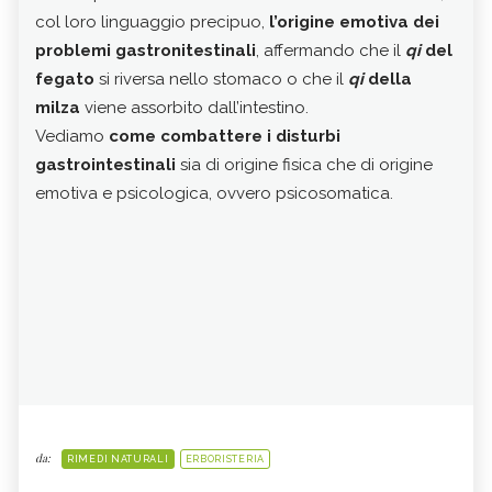
col loro linguaggio precipuo,
l’origine emotiva dei
Pre
problemi gastronitestinali
, affermando che il
qi
del
fegato
si riversa nello stomaco o che il
qi
della
Prop
milza
viene assorbito dall’intestino.
ingr
Vediamo
come combattere i disturbi
pezz
gastrointestinali
sia di origine fisica che di origine
Le 
emotiva e psicologica, ovvero psicosomatica.
rido
cons
da:
RIMEDI NATURALI
ERBORISTERIA