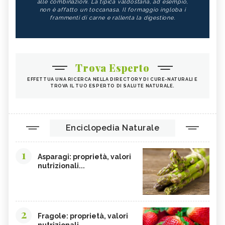
alle combinazioni. La tipica valdostana, ad esempio,
non è affatto un toccanasa. Il formaggio ingloba i
frammenti di carne e rallenta la digestione.
Trova Esperto
EFFETTUA UNA RICERCA NELLA DIRECTORY DI CURE-NATURALI E
TROVA IL TUO ESPERTO DI SALUTE NATURALE.
Enciclopedia Naturale
1
Asparagi: proprietà, valori
nutrizionali...
2
Fragole: proprietà, valori
nutrizionali,...