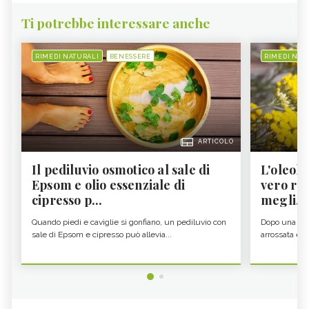
Ti potrebbe interessare anche
RIMEDI NATURALI
BENESSERE
RIMEDI NAT
ARTICOLO
Il pediluvio osmotico al sale di
L'oleolit
Epsom e olio essenziale di
vero re 
cipresso p...
megli...
Quando piedi e caviglie si gonfiano, un pediluvio con
Dopo una gior
sale di Epsom e cipresso può allevia...
arrossata e se