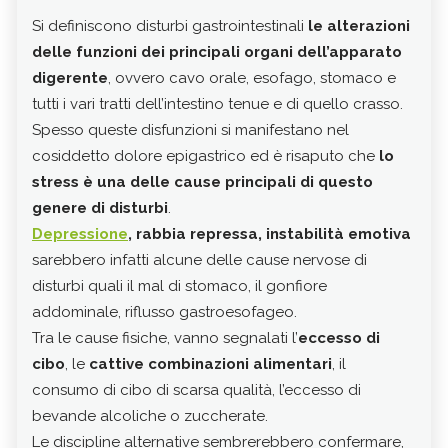
Si definiscono disturbi gastrointestinali
le alterazioni
Idea
delle funzioni dei principali organi dell’apparato
pres
digerente
, ovvero cavo orale, esofago, stomaco e
Sec
tutti i vari tratti dell’intestino tenue e di quello crasso.
dovu
Spesso queste disfunzioni si manifestano nel
ingr
cosiddetto dolore epigastrico ed è risaputo che
lo
riequ
stress è una delle cause principali di questo
Men
genere di disturbi
.
mov
Depressione
, rabbia repressa, instabilità emotiva
bas
sarebbero infatti alcune delle cause nervose di
I
num
disturbi quali il mal di stomaco, il gonfiore
altr
addominale, riflusso gastroesofageo.
la c
Tra le cause fisiche, vanno segnalati l’
eccesso di
ulce
cibo
, le
cattive combinazioni alimentari
, il
Ing
consumo di cibo di scarsa qualità, l’eccesso di
bevande alcoliche o zuccherate.
> Bu
Le discipline alternative sembrerebbero confermare,
> rad