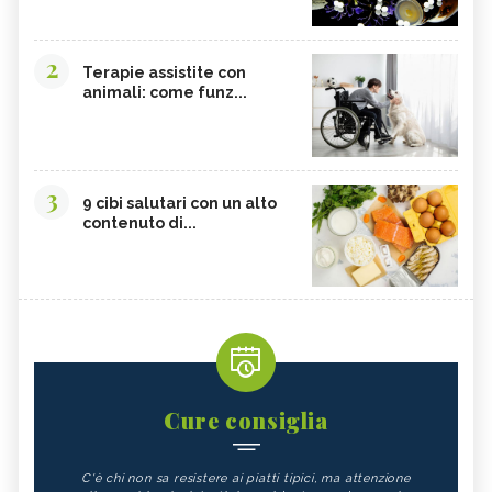
2
Terapie assistite con
animali: come funz...
3
9 cibi salutari con un alto
contenuto di...
Cure consiglia
C'è chi non sa resistere ai piatti tipici, ma attenzione