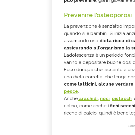
può prevenire
, già in giovane et
Prevenire l’osteoporosi
La prevenzione è senz’altro import
quando si è bambini. Si inizia an
assumendo una
dieta ricca di c
assicurando all’organismo la 
L’adolescenza è un periodo fondam
vanno a depositare buone dosi di
Ecco dunque che, accanto a una sa
una dieta corretta, che tenga co
come latticini, alcune verdure
pesce
.
Anche
arachidi,
noci
,
pistacch
i 
calcio, come anche
i fichi secc
ricche di calcio, quindi è bene le
Conti