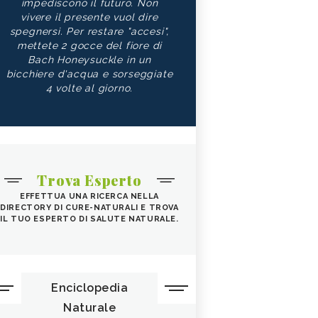
impediscono il futuro. Non
vivere il presente vuol dire
spegnersi. Per restare "accesi",
mettete 2 gocce del fiore di
Bach Honeysuckle in un
bicchiere d'acqua e sorseggiate
4 volte al giorno.
Trova Esperto
EFFETTUA UNA RICERCA NELLA
DIRECTORY DI CURE-NATURALI E TROVA
IL TUO ESPERTO DI SALUTE NATURALE.
Enciclopedia
Naturale