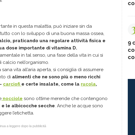
à.
co
ante in questa malattia, può iniziare sin da
zitutto con lo sviluppo di una buona massa ossea,
alcio, praticando una regolare attività fisica e
9 c
sua dose importante di vitamina D.
co
entale in tal senso, una fase della vita in cui si
co
 calcio nell’organismo.
na vita all’aria aperta, si consiglia di assumere
nto di
alimenti che ne sono più o meno ricchi
 -
carciofi
e certe insalate, come la
rucola
,
e
nocciole
sono ottime merende che contengono
hi e le albicocche secche
. Anche le acque sono
ggere l’etichetta.
nua a leggere dopo la pubblicità