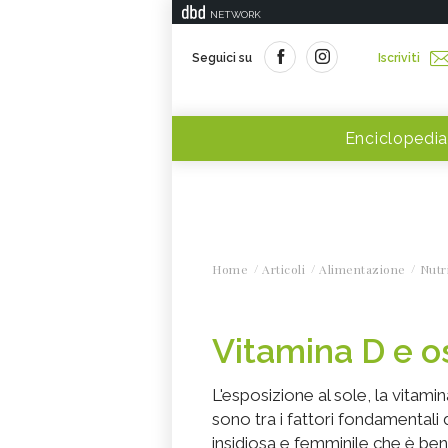
NETWORK
Seguici su
Iscriviti
Enciclopedia
Home
Articoli
Alimentazione
Nutr
Vitamina D e o
L'esposizione al sole, la vitamin
sono tra i fattori fondamentali
insidiosa e femminile che è ben