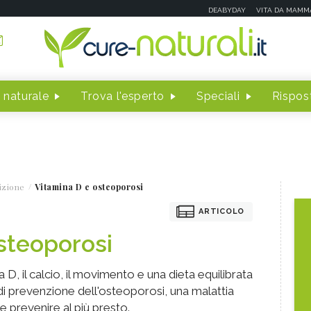
DEABYDAY
VITA DA MAMM
 naturale
Trova l'esperto
Speciali
Rispost
izione
Vitamina D e osteoporosi
ARTICOLO
steoporosi
a D, il calcio, il movimento e una dieta equilibrata
 di prevenzione dell'osteoporosi, una malattia
e prevenire al più presto.