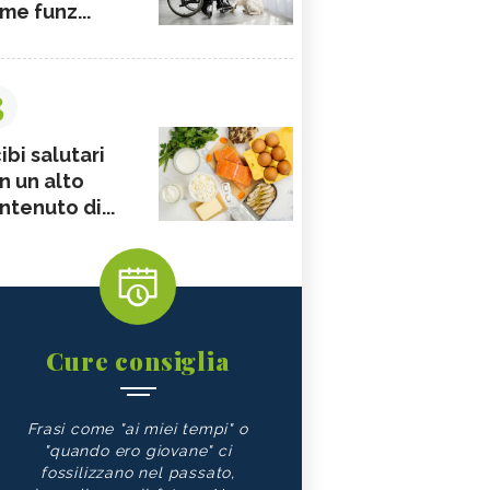
me funz...
3
ibi salutari
n un alto
ntenuto di...
Cure consiglia
Frasi come "ai miei tempi" o
"quando ero giovane" ci
fossilizzano nel passato,