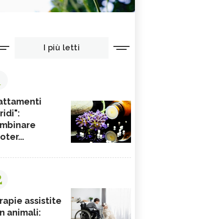
I più letti
1
attamenti
ridi":
mbinare
ioter...
2
rapie assistite
n animali: