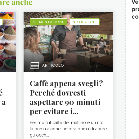
are anche
Ve
pr
co
ALIMENTAZIONE
NUTRIZIONE
ARTICOLO
Caffè appena svegli?
é
Perché dovresti
 a
aspettare 90 minuti
per evitare i...
Per molti il caffè del mattino è un rito,
la prima azione, ancora prima di aprire
gli occh...