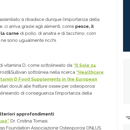
 assimilato si ribadisce dunque l’importanza della
e, ci arriva grazie agli alimenti, come
pesce, il
, la carne
di pollo, di anatra e di tacchino; corn
di ne sono ugualmente ricchi.
 di vitamina D, come sottolineato da
“Il Sole 24
Frost&Sullivan sottolinea nella ricerca
“Healthcare
Vitamin D Food Supplements in the European
anitari dovuti alle fratture ossee per osteoporosi
olineando di conseguenza l’importanza della
 ulteriori approfondimenti
:
’uso”
Dr. Cristina Tomasi;
osis Foundation Associazione Osteoporosi ONLUS