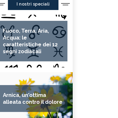
I nostri speciali
Fuoco, Terra, Aria,
Acqua: le
caratteristiche dei 12
segni zodiacali
Arnica, un'ottima
alleata contro il dolore