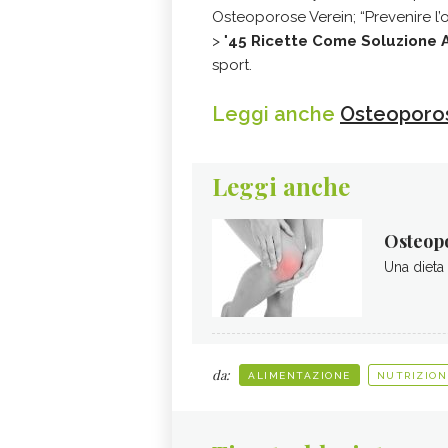
Osteoporose Verein; “Prevenire l’
> "
45 Ricette Come Soluzione A
sport.
Leggi anche
Osteoporosi
Leggi anche
Osteopo
Una dieta 
da:
ALIMENTAZIONE
NUTRIZION