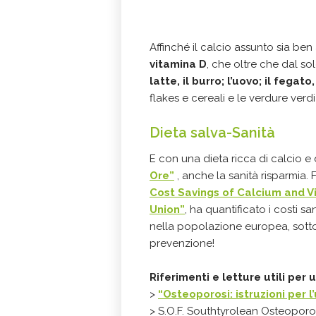
Affinché il calcio assunto sia ben
vitamina D
, che oltre che dal sol
latte, il burro; l’uovo; il fegato
flakes e cereali e le verdure ver
Dieta salva-Sanità
E con una dieta ricca di calcio e
Ore”
, anche la sanità risparmia. 
Cost Savings of Calcium and 
Union”
, ha quantificato i costi s
nella popolazione europea, sott
prevenzione!
Riferimenti e letture utili per
>
“Osteoporosi: istruzioni per l
> S.O.F. Southtyrolean Osteopor