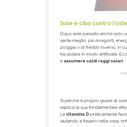
Sole e cibo contro l'ost
Dopo aver passato anche solo una 
sente meglio, più rinvigoriti, ener
pioggia o di freddo inverno, in cui
riscaldarsi in modo artificiale. Ec
e
assumere caldi raggi solari
.
Conti
Sì perché è proprio grazie al sol
esplica la sua fondamentale attivit
La
vitamina D
praticamente favori
aiutando a fissarlo nelle ossa, rin