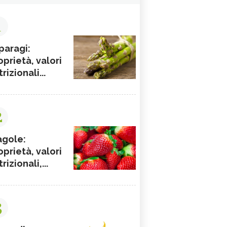
1
paragi:
oprietà, valori
rizionali...
2
agole:
oprietà, valori
rizionali,...
3