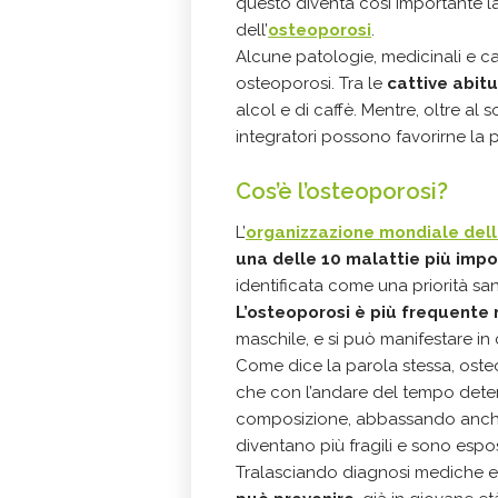
questo diventa così importante l
dell’
osteoporosi
.
Alcune patologie, medicinali e cat
osteoporosi. Tra le
cattive abitu
alcol e di caffè. Mentre, oltre al 
integratori possono favorirne la 
Cos’è l’osteoporosi?
L’
organizzazione mondiale dell
una delle 10 malattie più imp
identificata come una priorità san
L’osteoporosi è più frequente
maschile, e si può manifestare 
Come dice la parola stessa, oste
che con l’andare del tempo deter
composizione, abbassando anche 
diventano più fragili e sono espos
Tralasciando diagnosi mediche e