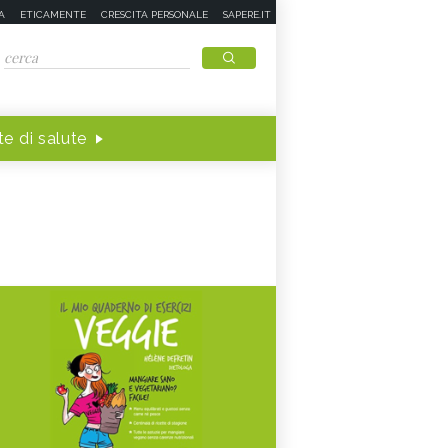
A
ETICAMENTE
CRESCITA PERSONALE
SAPERE.IT
e di salute