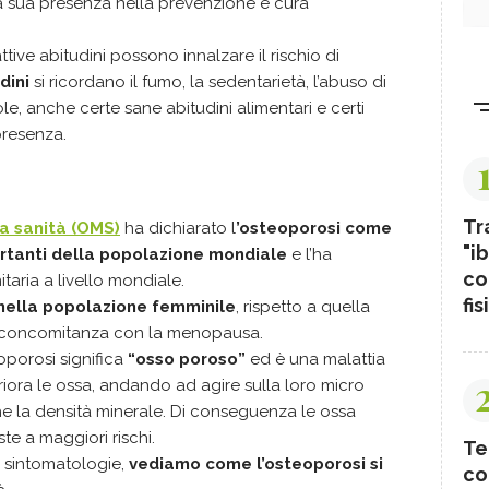
a sua presenza nella prevenzione e cura
tive abitudini possono innalzare il rischio di
dini
si ricordano il fumo, la sedentarietà, l’abuso di
sole, anche certe sane abitudini alimentari e certi
presenza.
Tr
a sanità (OMS)
ha dichiarato l
’osteoporosi come
"ib
ortanti della popolazione mondiale
e l’ha
co
itaria a livello mondiale.
fis
 nella popolazione femminile
, rispetto a quella
in concomitanza con la menopausa.
oporosi significa
“osso poroso”
ed è una malattia
iora le ossa, andando ad agire sulla loro micro
la densità minerale. Di conseguenza le ossa
te a maggiori rischi.
Te
 sintomatologie,
vediamo come l’osteoporosi si
co