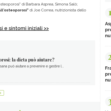
osteoporosi” di Barbara Asprea, Simona Salò;
ll'osteoporosi"
di Joe Correa, nutrizionista dello
As
 e sintomi iniziali >>
pr
nut
rosi: la dieta può aiutare?
sana può aiutare a prevenire e gestire l...
Fr
pr
nut
E