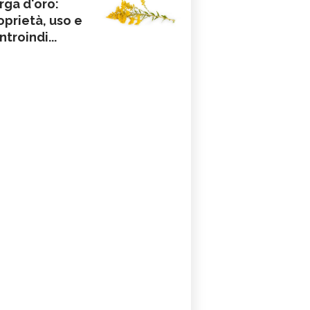
rga d'oro:
oprietà, uso e
ntroindi...