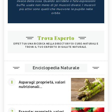
invece delle ossa. Quando sorridete o fate espressioni
buffe, usate non meno di 30 muscoli diversi. I muscoli
più attivi sono quelli che muovono le pupille nelle
orbite.
Trova Esperto
EFFETTUA UNA RICERCA NELLA DIRECTORY DI CURE-NATURALI E
TROVA IL TUO ESPERTO DI SALUTE NATURALE.
Enciclopedia Naturale
1
Asparagi: proprietà, valori
nutrizionali...
2
Fragole: proprietà, valori