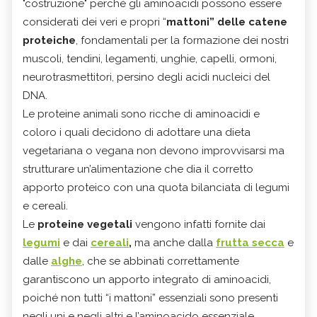
"costruzione" perché gli aminoacidi possono essere
considerati dei veri e propri “
mattoni” delle catene
proteiche
, fondamentali per la formazione dei nostri
muscoli, tendini, legamenti, unghie, capelli, ormoni,
neurotrasmettitori, persino degli acidi nucleici del
DNA.
Le proteine animali sono ricche di aminoacidi e
coloro i quali decidono di adottare una dieta
vegetariana o vegana non devono improvvisarsi ma
strutturare un’alimentazione che dia il corretto
apporto proteico con una quota bilanciata di legumi
e cereali.
Le
proteine vegetali
vengono infatti fornite dai
legumi
e dai
cereali
,
ma anche dalla
frutta secca
e
dalle
alghe
, che se abbinati correttamente
garantiscono un apporto integrato di aminoacidi,
poiché non tutti “i mattoni” essenziali sono presenti
negli uni e negli altri e l’aminoacido essenziale