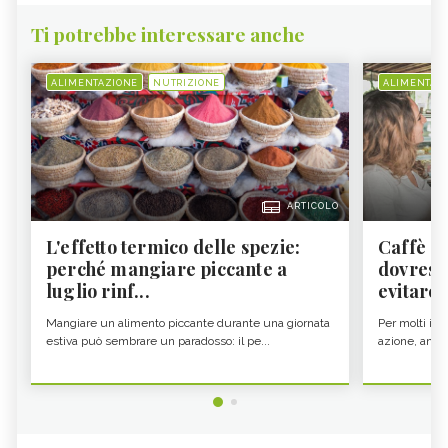
Ti potrebbe interessare anche
ALIMENTAZIONE
NUTRIZIONE
ALIMENTAZ
ARTICOLO
L'effetto termico delle spezie:
Caffè a
perché mangiare piccante a
dovresti
luglio rinf...
evitare i
Mangiare un alimento piccante durante una giornata
Per molti il c
estiva può sembrare un paradosso: il pe...
azione, ancor