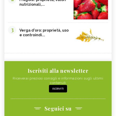
nutrizionali,...
3
Verga d'oro: proprietà, uso
e controindi...
Iscriviti alla newsletter
Riceverai preziosi consigli e informazioni sugli ultimi
contenuti
ISCRIVITI
Seguici su