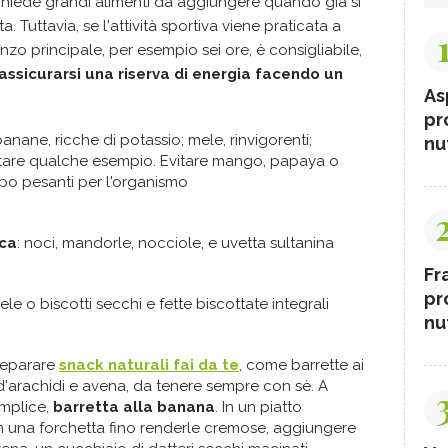
ichiede grandi alimenti da aggiungere quando già si
 Tuttavia, se l'attività sportiva viene praticata a
nzo principale, per esempio sei ore, è consigliabile,
 assicurarsi una riserva di energia facendo un
As
pr
anane, ricche di potassio; mele, rinvigorenti;
nut
citare qualche esempio. Evitare mango, papaya o
roppo pesanti per l'organismo
cca
: noci, mandorle, nocciole, e uvetta sultanina
Fr
pr
le o biscotti secchi e fette biscottate integrali
nut
reparare
snack naturali fai da te
, come barrette ai
o d'arachidi e avena, da tenere sempre con sè. A
emplice,
barretta alla banana
. In un piatto
 una forchetta fino renderle cremose, aggiungere