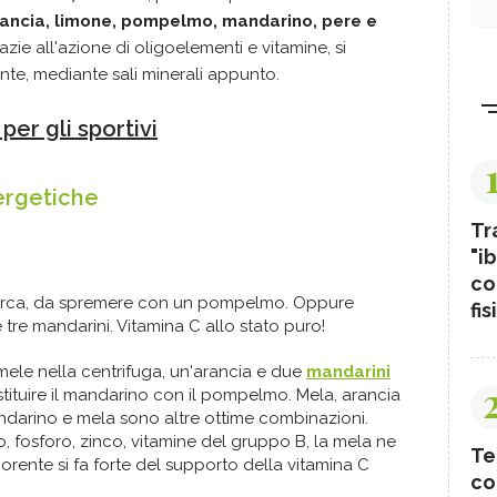
ancia, limone, pompelmo, mandarino, pere e
razie all'azione di oligoelementi e vitamine, si
nte, mediante sali minerali appunto.
per gli sportivi
ergetiche
Tr
"ib
co
 circa, da spremere con un pompelmo. Oppure
fis
tre mandarini. Vitamina C allo stato puro!
mele nella centrifuga, un'arancia e due
mandarini
tituire il mandarino con il pompelmo. Mela, arancia
ndarino e mela sono altre ottime combinazioni.
o, fosforo, zinco, vitamine del gruppo B, la mela ne
Te
gorente si fa forte del supporto della vitamina C
co