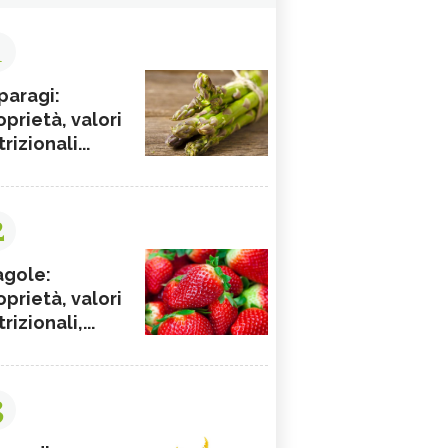
1
paragi:
oprietà, valori
rizionali...
2
agole:
oprietà, valori
rizionali,...
3