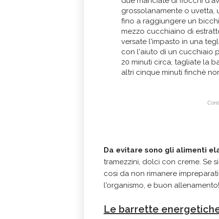
due manciate di fiocchi d'av
grossolanamente o uvetta, u
fino a raggiungere un bicchi
mezzo cucchiaino di estratto 
versate l'impasto in una teg
con l'aiuto di un cucchiaio p
20 minuti circa, tagliate la 
altri cinque minuti finchè non 
Conti
Da evitare sono gli alimenti el
tramezzini, dolci con creme. Se si
cosi da non rimanere impreparati
l'organismo, e buon allenamento
Le barrette energetiche: 