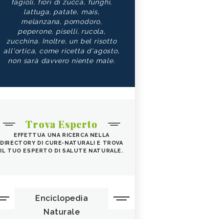
fagioli, fiori di zucca, funghi,
lattuga, patate, mais,
melanzana, pomodoro,
peperone, piselli, rucola,
zucchina. Inoltre, un bel risotto
all'ortica, come ricetta d'agosto,
non sarà davvero niente male.
Trova Esperto
EFFETTUA UNA RICERCA NELLA
DIRECTORY DI CURE-NATURALI E TROVA
IL TUO ESPERTO DI SALUTE NATURALE.
Enciclopedia
Naturale