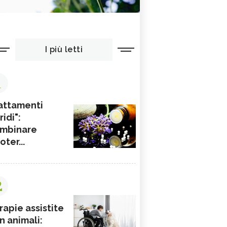
I più letti
1
attamenti
ridi":
mbinare
ioter...
2
rapie assistite
n animali: