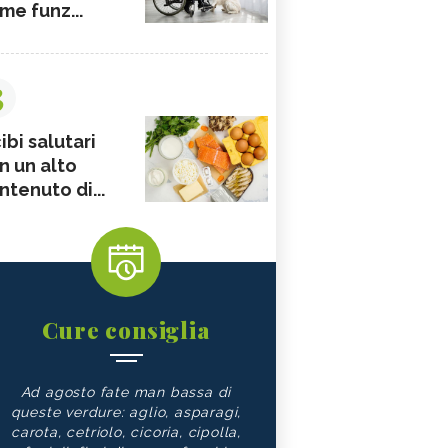
me funz...
3
ibi salutari
n un alto
ntenuto di...
Cure consiglia
Ad agosto fate man bassa di
queste verdure: aglio, asparagi,
carota, cetriolo, cicoria, cipolla,