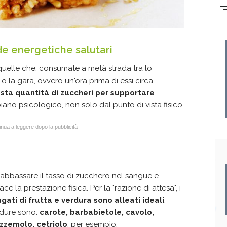
e energetiche salutari
uelle che, consumate a metà strada tra lo
 la gara, ovvero un'ora prima di essi circa,
usta quantità di zuccheri per supportare
iano psicologico, non solo dal punto di vista fisico.
nua a leggere dopo la pubblicità
ti abbassare il tasso di zucchero nel sangue e
 la prestazione fisica. Per la "razione di attesa", i
gati di frutta e verdura sono alleati ideali
.
erdure sono:
carote, barbabietole, cavolo,
ezzemolo, cetriolo
, per esempio.