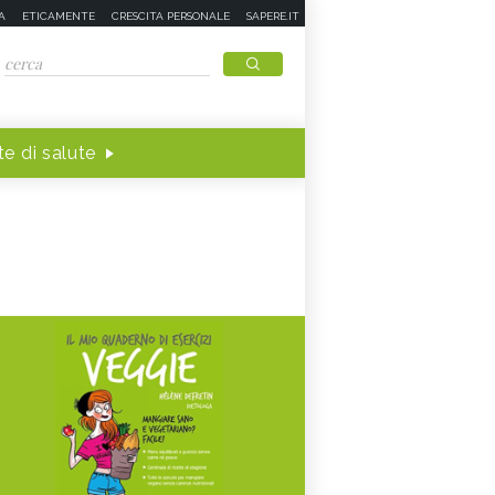
A
ETICAMENTE
CRESCITA PERSONALE
SAPERE.IT
e di salute