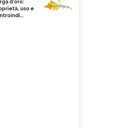
rga d'oro:
oprietà, uso e
ntroindi...