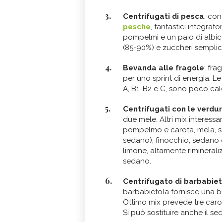
Centrifugati di pesca
: con
pesche
, fantastici integrat
pompelmi e un paio di albico
(85-90%) e zuccheri semplici
Bevanda alle fragole
: fra
per uno sprint di energia. L
A, B1, B2 e C, sono poco calo
Centrifugati con le verdu
due mele. Altri mix interessan
pompelmo e carota, mela, s
sedano); finocchio, sedano 
limone, altamente rimineraliz
sedano.
Centrifugato di barbabie
barbabietola fornisce una 
Ottimo mix prevede tre caro
Si può sostituire anche il s