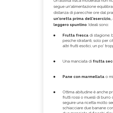
Un'attività fisica moderata non r
segue un'alimentazione equilibrata.
distanza di parecchie ore dal pra
un'oretta prima dell'esercizio,
leggero spuntino
. Ideali sono:
Frutta fresca
di stagione; b
pesche idratanti, solo per 
altri frutti esotici, un po' t
Una manciata di
frutta se
Pane con marmellata
o mie
Ottima abitudine è anche p
frutti rossi o muesli di burr
seguire una ricetta molto s
schiacciare due banane con