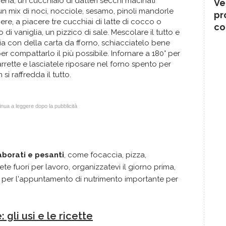
ena, un cucchiaio di datteri secchi macinati
Ve
n mix di noci, nocciole, sesamo, pinoli mandorle
pr
ere, a piacere tre cucchiai di latte di cocco o
co
di vaniglia, un pizzico di sale. Mescolare il tutto e
lia con della carta da fforno, schiacciatelo bene
er compattarlo il più possibile. Infornare a 180° per
barrette e lasciatele riposare nel forno spento per
si raffredda il tutto.
nua a leggere dopo la pubblicità
aborati e pesanti
, come focaccia, pizza,
ete fuori per lavoro, organizzatevi il giorno prima,
 per l'appuntamento di nutrimento importante per
!
gli usi e le ricette