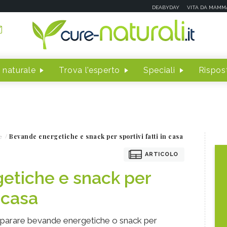
DEABYDAY
VITA DA MAMM
 naturale
Trova l'esperto
Speciali
Rispost
e
Bevande energetiche e snack per sportivi fatti in casa
ARTICOLO
etiche e snack per
n casa
eparare bevande energetiche o snack per