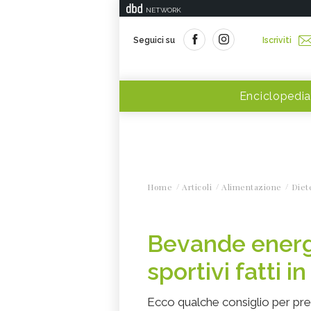
NETWORK
Seguici su
Iscriviti
Enciclopedia
Home
Articoli
Alimentazione
Diet
Bevande energ
sportivi fatti i
Ecco qualche consiglio per pr