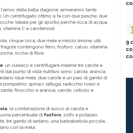
co
 l'arrivo della bella stagione, arriveranno tante
ori. Un centrifugato ottimo si fa con due pesche, due
cche. Ideale per gli sportivi perché ricca di acqua
, vitamina C e carotenoidi.
gole, cinque circa, due mele e mezzo limone, utili
9 c
e fragole contengono ferro, fosforo, calcio, vitamina
co
riche, ricche di fibre.
co
re
: un classico è centrifugare insieme tre carote e
ti dal punto di vista nutritivo sono: carota, arancia,
edano (due mele, due carote e un paio di gambi di
e pompelmo; spinaci, lattuga, radicchio rosso e
zante; finocchio e arancia; carote, cetriolo e
tola
: la combinazione di succo di carota e
buona percentuale di
fosforo
, zolfo e potassio.
te, tre gambi di sedano, una barbabietola piccola.
edano con la mela.