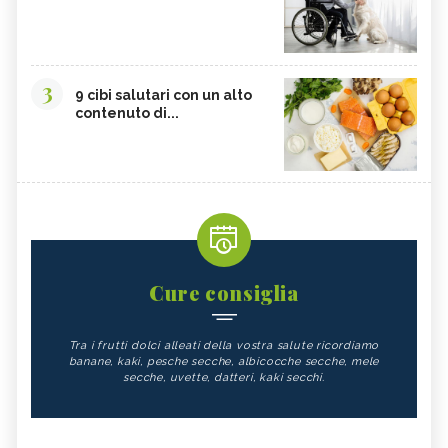
3
9 cibi salutari con un alto
contenuto di...
Cure consiglia
Tra i frutti dolci alleati della vostra salute ricordiamo
banane, kaki, pesche secche, albicocche secche, mele
secche, uvette, datteri, kaki secchi.