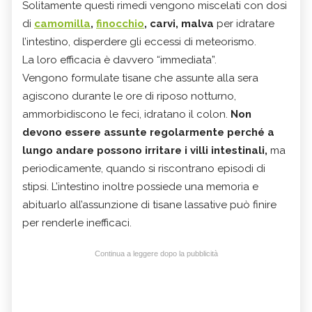
Solitamente questi rimedi vengono miscelati con dosi
di
camomilla
,
finocchio
, carvi, malva
per idratare
l’intestino, disperdere gli eccessi di meteorismo.
La loro efficacia è davvero “immediata”.
Vengono formulate tisane che assunte alla sera
agiscono durante le ore di riposo notturno,
ammorbidiscono le feci, idratano il colon.
Non
devono essere assunte regolarmente perché a
lungo andare possono irritare i villi intestinali,
ma
periodicamente, quando si riscontrano episodi di
stipsi. L’intestino inoltre possiede una memoria e
abituarlo all’assunzione di tisane lassative può finire
per renderle inefficaci.
Continua a leggere dopo la pubblicità