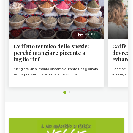
ARTICOLO
L'effetto termico delle spezie:
Caffè a
perché mangiare piccante a
dovresti
luglio rinf...
evitare i
Mangiare un alimento piccante durante una giornata
Per molti il c
estiva può sembrare un paradosso: il pe...
azione, ancor