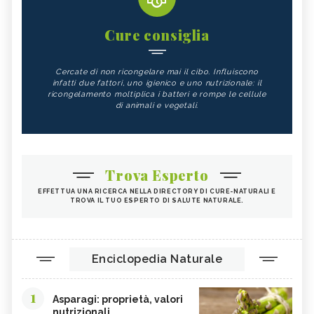
Cure consiglia
Cercate di non ricongelare mai il cibo. Influiscono
infatti due fattori, uno igienico e uno nutrizionale: il
ricongelamento moltiplica i batteri e rompe le cellule
di animali e vegetali.
Trova Esperto
EFFETTUA UNA RICERCA NELLA DIRECTORY DI CURE-NATURALI E
TROVA IL TUO ESPERTO DI SALUTE NATURALE.
Enciclopedia Naturale
1
Asparagi: proprietà, valori
nutrizionali...