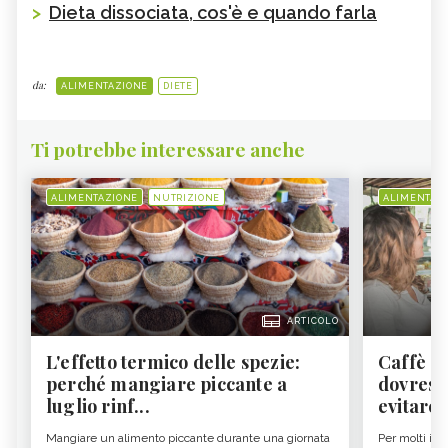
>
Dieta dissociata, cos'è e quando farla
da:
ALIMENTAZIONE
DIETE
Ti potrebbe interessare anche
ALIMENTAZIONE
NUTRIZIONE
ALIMENTAZ
ARTICOLO
L'effetto termico delle spezie:
Caffè a
perché mangiare piccante a
dovresti
luglio rinf...
evitare i
Mangiare un alimento piccante durante una giornata
Per molti il c