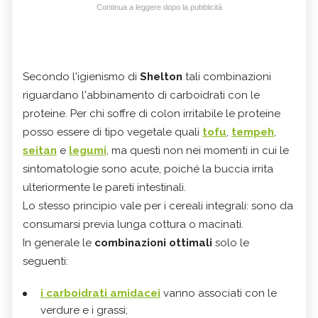
Continua a leggere dopo la pubblicità
Secondo l'igienismo di
Shelton
tali combinazioni
riguardano l'abbinamento di carboidrati con le
proteine. Per chi soffre di colon irritabile le proteine
posso essere di tipo vegetale quali
tofu
,
tempeh
,
seitan
e
legumi
, ma questi non nei momenti in cui le
sintomatologie sono acute, poiché la buccia irrita
ulteriormente le pareti intestinali.
Lo stesso principio vale per i cereali integrali: sono da
consumarsi previa lunga cottura o macinati.
In generale le
combinazioni ottimali
solo le
seguenti:
i carboidrati amidacei
vanno associati con le
verdure e i grassi;