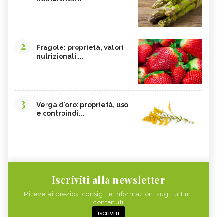
2
Fragole: proprietà, valori
nutrizionali,...
3
Verga d'oro: proprietà, uso
e controindi...
Iscriviti alla newsletter
Riceverai preziosi consigli e informazioni sugli ultimi
contenuti
ISCRIVITI