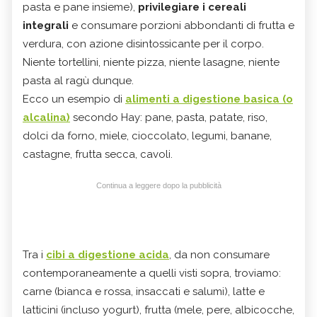
pasta e pane insieme),
privilegiare i cereali
integrali
e consumare porzioni abbondanti di frutta e
verdura, con azione disintossicante per il corpo.
Niente tortellini, niente pizza, niente lasagne, niente
pasta al ragù dunque.
Ecco un esempio di
alimenti a digestione basica (o
alcalina)
secondo Hay: pane, pasta, patate, riso,
dolci da forno, miele, cioccolato, legumi, banane,
castagne, frutta secca, cavoli.
Continua a leggere dopo la pubblicità
Tra i
cibi a digestione acida
, da non consumare
contemporaneamente a quelli visti sopra, troviamo:
carne (bianca e rossa, insaccati e salumi), latte e
latticini (incluso yogurt), frutta (mele, pere, albicocche,