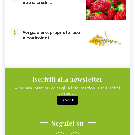
nutrizionali,...
3
Verga d'oro: proprietà, uso
e controindi...
Iscriviti alla newsletter
Riceverai preziosi consigli e informazioni sugli ultimi
contenuti
ISCRIVITI
Seguici su