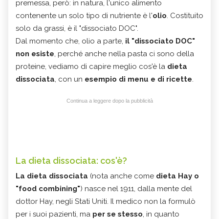
premessa, però: in natura, l'unico alimento
contenente un solo tipo di nutriente è l'
olio
. Costituito
solo da grassi, è il "dissociato DOC".
Dal momento che, olio a parte,
il "dissociato DOC"
non esiste
, perché anche nella pasta ci sono della
proteine, vediamo di capire meglio cos'è la
dieta
dissociata
, con un
esempio di menu e di ricette
.
Continua a leggere dopo la pubblicità
La dieta dissociata: cos'è?
La dieta dissociata
(nota anche come
dieta Hay o
"food combining"
) nasce nel 1911, dalla mente del
dottor Hay, negli Stati Uniti. Il medico non la formulò
per i suoi pazienti, ma
per se stesso
, in quanto