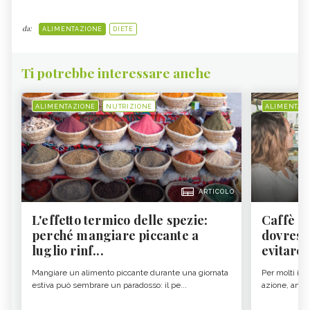
da:
ALIMENTAZIONE
DIETE
Ti potrebbe interessare anche
ALIMENTAZIONE
NUTRIZIONE
ALIMENTAZ
ARTICOLO
L'effetto termico delle spezie:
Caffè a
perché mangiare piccante a
dovresti
luglio rinf...
evitare i
Mangiare un alimento piccante durante una giornata
Per molti il c
estiva può sembrare un paradosso: il pe...
azione, ancor