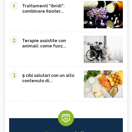
1
Trattamenti "ibridi":
combinare fisioter...
2
Terapie assistite con
animali: come funz...
3
9 cibi salutari con un alto
contenuto di...