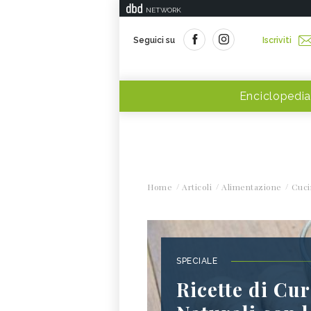
NETWORK
Seguici su
Iscriviti
Enciclopedia
Home
Articoli
Alimentazione
Cuci
SPECIALE
Ricette di Cu