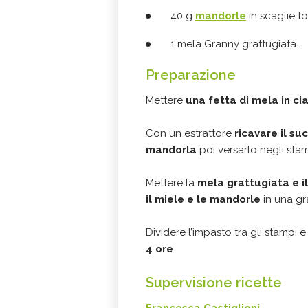
40 g
mandorle
in scaglie to
1 mela Granny grattugiata.
Preparazione
Mettere
una fetta di mela in ci
Con un estrattore
ricavare il su
mandorla
poi versarlo negli stam
Mettere la
mela grattugiata e il
il miele e le mandorle
in una gr
Dividere l’impasto tra gli stampi e
4 ore
.
Supervisione ricette
Francesca Castiglioni