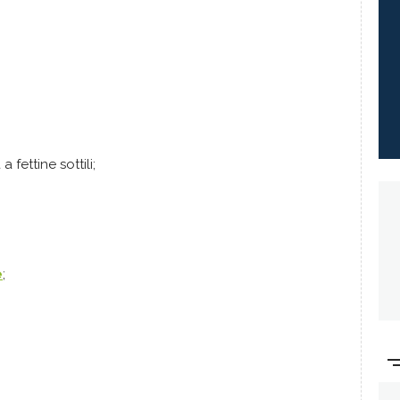
 fettine sottili;
e
;