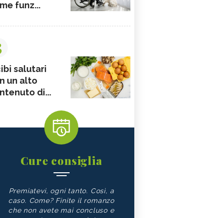
me funz...
3
ibi salutari
n un alto
ntenuto di...
Cure consiglia
Premiatevi, ogni tanto. Così, a
caso. Come? Finite il romanzo
che non avete mai concluso e