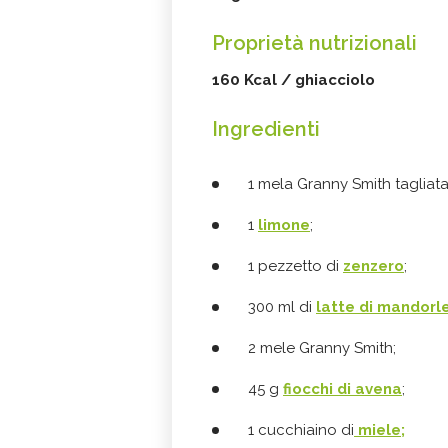
Proprietà nutrizionali
160 Kcal / ghiacciolo
Ingredienti
1 mela Granny Smith tagliata a
1
limone
;
1 pezzetto di
zenzero
;
300 ml di
latte di mandorl
2 mele Granny Smith;
45 g
fiocchi di avena
;
1 cucchiaino di
miele;