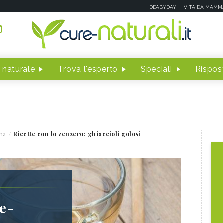
DEABYDAY
VITA DA MAMM
 naturale
Trova l'esperto
Speciali
Rispost
na
Ricette con lo zenzero: ghiaccioli golosi
re-