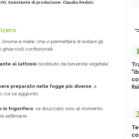
tti; Assistente di produzione: Claudiu Rednic
enzero
o
, limone e miele, che vi permetterà di evitare gli
i ghiaccioli confezionati.
ante al lattosio
(sostituito da bevanda vegetale
Tr
"ib
co
sere preparato nelle fogge più diverse
, a
fis
o cui va aggiunto.
 in frigorifero
: va sbucciato solo al momento
re settimane.
Te
co