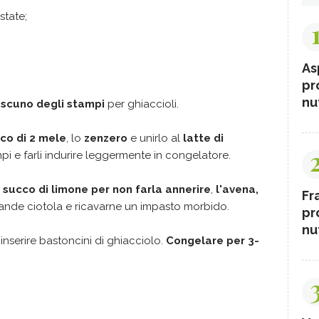
state;
As
pr
nut
ascuno degli stampi
per ghiaccioli.
cco di 2 mele
, lo
zenzero
e unirlo al
latte di
pi e farli indurire leggermente in congelatore.
 succo di limone per non farla annerire
,
l'avena,
Fr
ande ciotola e ricavarne un impasto morbido.
pr
nut
 inserire bastoncini di ghiacciolo.
Congelare per 3-