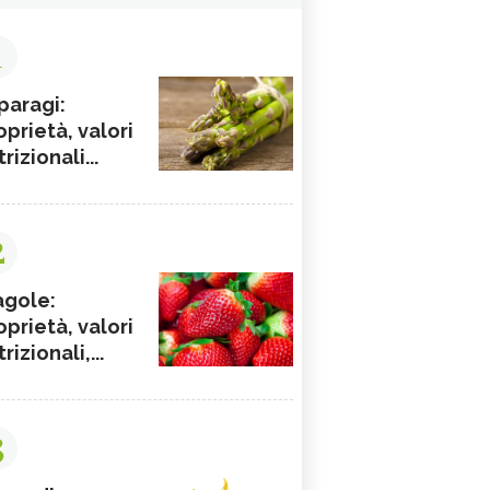
1
paragi:
oprietà, valori
rizionali...
2
agole:
oprietà, valori
rizionali,...
3