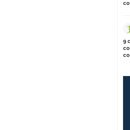
co
9 c
co
co