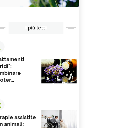
I più letti
1
attamenti
ridi":
mbinare
ioter...
2
rapie assistite
n animali: