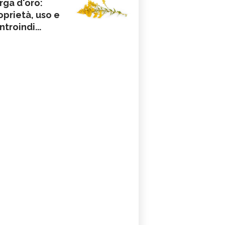
rga d'oro:
oprietà, uso e
ntroindi...