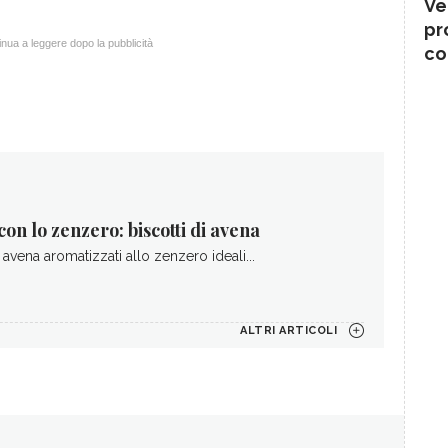
Ve
pr
nua a leggere dopo la pubblicità
co
con lo zenzero: biscotti di avena
i avena aromatizzati allo zenzero ideali...
ALTRI ARTICOLI