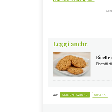
Conti
Leggi anche
Ricette 
Biscotti d
da:
ALIMENTAZIONE
CUCINA