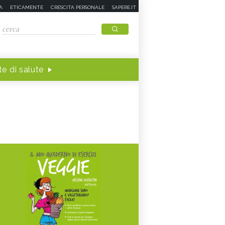
A
ETICAMENTE
CRESCITA PERSONALE
SAPERE.IT
e di salute