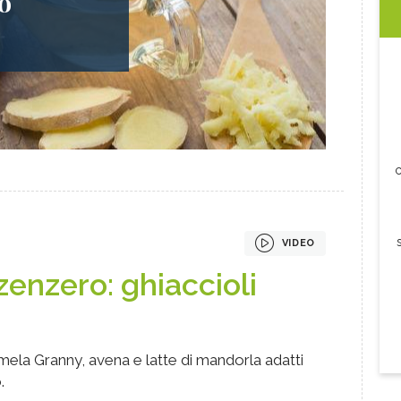
lo
c
VIDEO
zenzero: ghiaccioli
mela Granny, avena e latte di mandorla adatti
.