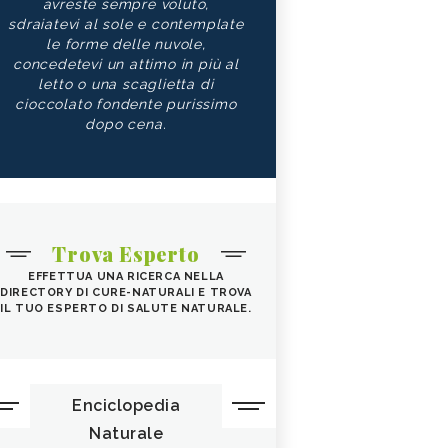
avreste sempre voluto,
sdraiatevi al sole e contemplate
le forme delle nuvole,
concedetevi un attimo in più al
letto o una scaglietta di
cioccolato fondente purissimo
dopo cena.
Trova Esperto
EFFETTUA UNA RICERCA NELLA
DIRECTORY DI CURE-NATURALI E TROVA
IL TUO ESPERTO DI SALUTE NATURALE.
Enciclopedia
Naturale