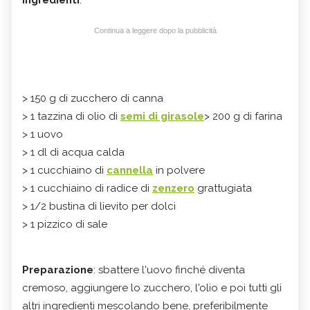
Continua a leggere dopo la pubblicità
> 150 g di zucchero di canna
> 1 tazzina di olio di
semi di girasole
> 200 g di farina
> 1 uovo
> 1 dl di acqua calda
> 1 cucchiaino di
cannella
in polvere
> 1 cucchiaino di radice di
zenzero
grattugiata
> 1/2 bustina di lievito per dolci
> 1 pizzico di sale
Preparazione
: sbattere l'uovo finché diventa
cremoso, aggiungere lo zucchero, l'olio e poi tutti gli
altri ingredienti mescolando bene, preferibilmente