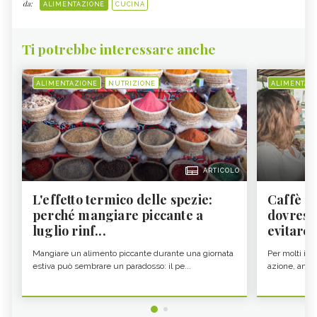
da:
ALIMENTAZIONE
CUCINA
Ti potrebbe interessare anche
ALIMENTAZIONE
NUTRIZIONE
ALIMENTAZ
ARTICOLO
L'effetto termico delle spezie:
Caffè a
perché mangiare piccante a
dovresti
luglio rinf...
evitare i
Mangiare un alimento piccante durante una giornata
Per molti il c
estiva può sembrare un paradosso: il pe...
azione, ancor