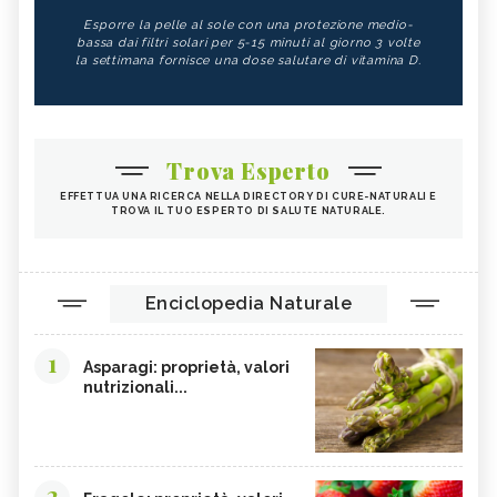
Esporre la pelle al sole con una protezione medio-
bassa dai filtri solari per 5-15 minuti al giorno 3 volte
la settimana fornisce una dose salutare di vitamina D.
Trova Esperto
EFFETTUA UNA RICERCA NELLA DIRECTORY DI CURE-NATURALI E
TROVA IL TUO ESPERTO DI SALUTE NATURALE.
Enciclopedia Naturale
1
Asparagi: proprietà, valori
nutrizionali...
2