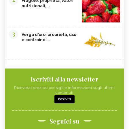
Fragole: proprietà, valori
nutrizionali,...
3
Verga d'oro: proprietà, uso
e controindi...
Iscriviti alla newsletter
Riceverai preziosi consigli e informazioni sugli ultimi
contenuti
ISCRIVITI
Seguici su