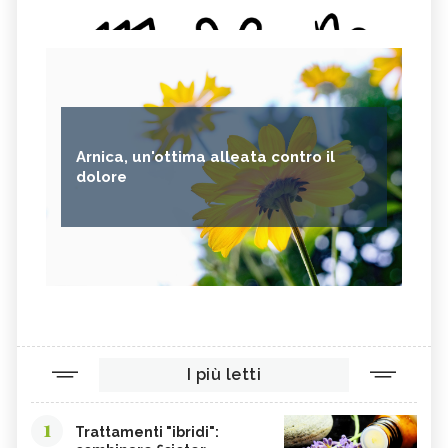
Arnica, un'ottima alleata contro il
dolore
I più letti
1
Trattamenti "ibridi":