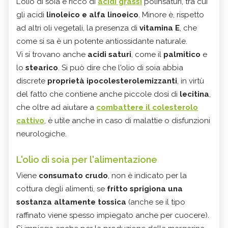
L'olio di soia è ricco di
acidi grassi
polinsaturi, tra cui
gli acidi
linoleico e alfa linoeico
. Minore è, rispetto
ad altri oli vegetali, la presenza di
vitamina E
, che
come si sa è un potente antiossidante naturale.
Vi si trovano anche
acidi saturi
, come il
palmitico
e
lo
stearico
. Si può dire che l'olio di soia abbia
discrete
proprietà ipocolesterolemizzanti
, in virtù
del fatto che contiene anche piccole dosi di
lecitina
,
che oltre ad aiutare a
combattere il colesterolo
cattivo
, è utile anche in caso di malattie o disfunzioni
neurologiche.
L'olio di soia per l'alimentazione
Viene
consumato crudo
, non è indicato per la
cottura degli alimenti, se
fritto sprigiona una
sostanza altamente tossica
(anche se il tipo
raffinato viene spesso impiegato anche per cuocere).