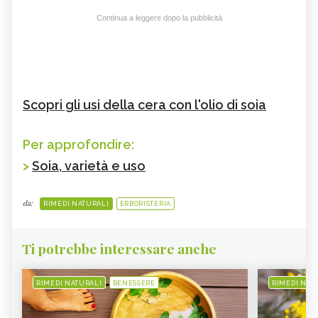
Continua a leggere dopo la pubblicità
Scopri gli usi della cera con l'olio di soia
Per approfondire:
>
Soia, varietà e uso
da:
RIMEDI NATURALI
ERBORISTERIA
Ti potrebbe interessare anche
RIMEDI NATURALI
BENESSERE
RIMEDI NAT