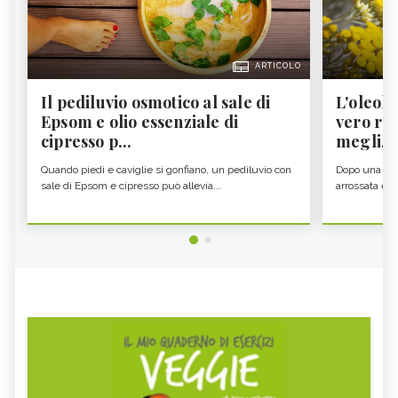
ARTICOLO
Il pediluvio osmotico al sale di
L'oleolit
Epsom e olio essenziale di
vero re 
cipresso p...
megli...
Quando piedi e caviglie si gonfiano, un pediluvio con
Dopo una gior
sale di Epsom e cipresso può allevia...
arrossata e se