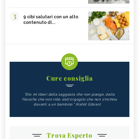
3
9 cibi salutari con un alto
contenuto di...
Cure consiglia
"Dio mi liberi dalla saggezza che non piange, dalla
filosofia che non ride, dall'orgoglio che non s'inchina
davanti a un bambino." (Kahlil Gibran)
Trova Esperto