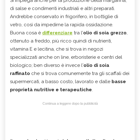
Si impiega anche per la produzione della margarina,
di salse e condimenti industriali e altri preparati.
Andrebbe conservato in frigorifero, in bottiglie di
vetro, così da impedirne la rapida ossidazione.
Buona cosa è
differenziare
tra l'
olio di soia grezzo
,
ottenuto a freddo, più ricco quindi di nutrienti,
vitamina E e lecitina, che si trova in negozi
specializzati anche on line, erboristerie e centri del
biologico; ben diverso è invece l'
olio di soia
raffinato
che si trova comunemente tra gli scaffali dei
supermercati, a basso costo, lavorato e dalle
basse
proprietà nutritive e terapeutiche
.
Continua a leggere dopo la pubblicità