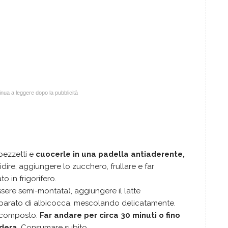
nua a leggere dopo la pubblicità
 pezzetti e
cuocerle in una padella antiaderente,
epidire, aggiungere lo zucchero, frullare e far
o in frigorifero.
sere semi-montata), aggiungere il latte
reparato di albicocca, mescolando delicatamente.
il composto.
Far andare per circa 30 minuti o fino
idera
. Consumare subito.