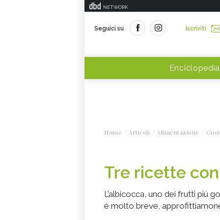
NETWORK
Seguici su
Iscriviti
Enciclopedia
Home
Articoli
Alimentazione
Cuci
Tre ricette con
L’albicocca, uno dei frutti più go
è molto breve, approfittiamone