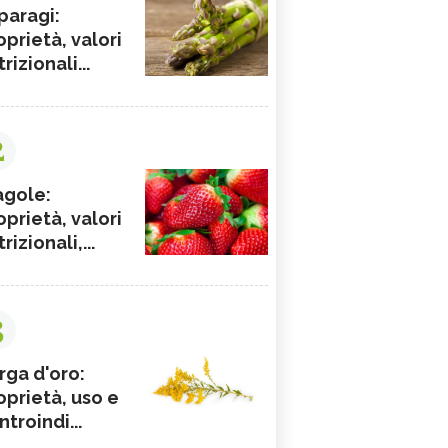
paragi:
oprietà, valori
rizionali...
2
agole:
oprietà, valori
rizionali,...
3
rga d'oro:
oprietà, uso e
ntroindi...