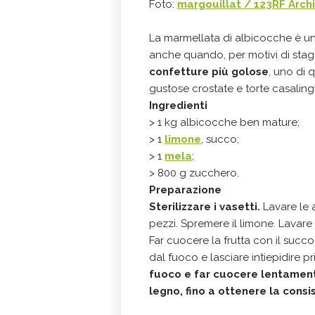
Foto:
margouillat / 123RF Archi
La marmellata di albicocche è un
anche quando, per motivi di stagio
confetture più golose
, uno di 
gustose crostate e torte casaling
Ingredienti
> 1 kg albicocche ben mature;
> 1
limone
, succo;
> 1
mela
;
> 800 g zucchero.
Preparazione
Sterilizzare i vasetti.
Lavare le a
pezzi. Spremere il limone. Lavare 
Far cuocere la frutta con il succ
dal fuoco e lasciare intiepidire 
fuoco e far cuocere lentamen
legno, fino a ottenere la cons