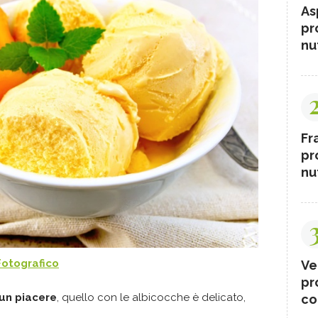
As
pr
nut
Fr
pr
nut
Fotografico
Ve
pr
un piacere
, quello con le albicocche è delicato,
co