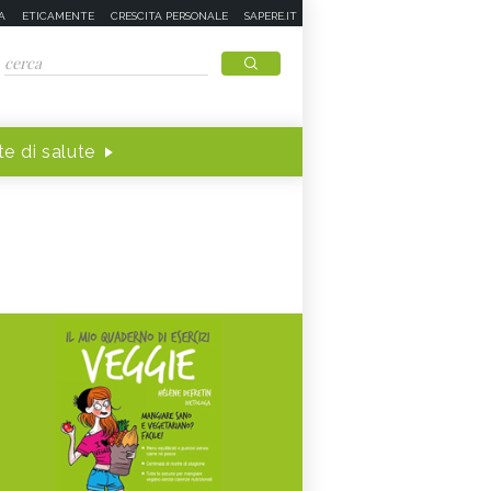
A
ETICAMENTE
CRESCITA PERSONALE
SAPERE.IT
e di salute