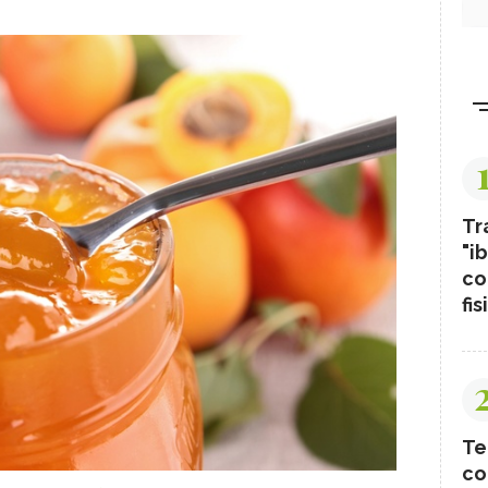
Tr
"ib
co
fis
Te
co