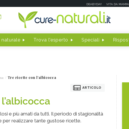
DEABYDAY
VITA DA MAMM
 naturale
Trova l'esperto
Speciali
Rispost
na
Tre ricette con l’albicocca
ARTICOLO
 l’albicocca
losi e più amati da tutti. Il periodo di stagionalità
 per realizzare tante gustose ricette.