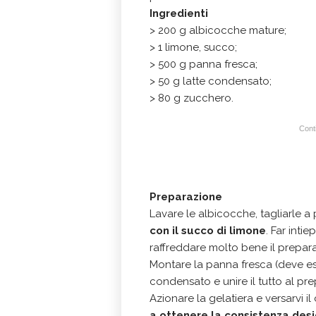
Ingredienti
> 200 g albicocche mature;
> 1 limone, succo;
> 500 g panna fresca;
> 50 g latte condensato;
> 80 g zucchero.
Conti
Preparazione
Lavare le albicocche, tagliarle a
con il succo di limone
. Far inti
raffreddare molto bene il preparat
Montare la panna fresca (deve es
condensato e unire il tutto al p
Azionare la gelatiera e versarvi 
a ottenere la consistenza des