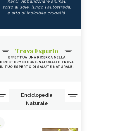
Kant). Abbandonare animali
sotto al sole, lungo l'autostrada,
è atto di indicibile crudeltà.
Trova Esperto
EFFETTUA UNA RICERCA NELLA
DIRECTORY DI CURE-NATURALI E TROVA
IL TUO ESPERTO DI SALUTE NATURALE.
Enciclopedia
Naturale
1