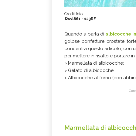
Credit foto
©svl861 - 123RF
Quando si parla di
albicocche i
golose: confetture, crostate, tort
concentra questo articolo, con u
per mettere in risalto e portare in
> Marmellata di albicocche;
> Gelato di albicocche;
> Albicocche al forno (con abbin
Conti
Marmellata di albicocc