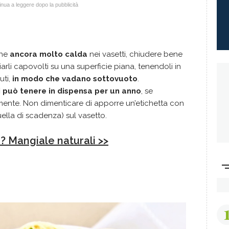
nua a leggere dopo la pubblicità
che
ancora molto calda
nei vasetti, chiudere bene
rli capovolti su una superficie piana, tenendoli in
uti,
in modo che vadano sottovuoto
.
i può tenere in dispensa per un anno
, se
ente. Non dimenticare di apporre un’etichetta con
ella di scadenza) sul vasetto.
? Mangiale naturali >>