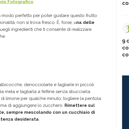
vio Fotografico
co
 modo perfetto per poter gustare questo frutto
nalità, non si trova fresco. È, forse, u
na delle
quegli ingredienti che ti consente di realizzare
he.
9 c
co
co
lbicocche, denocciolarle e tagliarle in piccoli
la mela e tagliarla a fettine senza sbucciarla.
o di limone per qualche minuto; togliere la pentola
prima di aggiungere lo zucchero.
Rimettere sul
te, sempre mescolando con un cucchiaio di
istenza desiderata
.