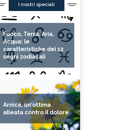
I nostri speciali
Fuoco, Terra, Aria,
Acqua: le
caratteristiche dei 12
segni zodiacali
Arnica, un'ottima
alleata contro il dolore