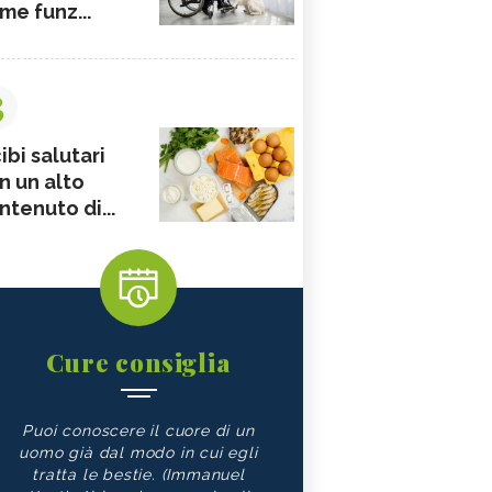
me funz...
3
ibi salutari
n un alto
ntenuto di...
Cure consiglia
Puoi conoscere il cuore di un
uomo già dal modo in cui egli
tratta le bestie. (Immanuel