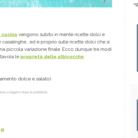
n cucina
vengono subito in mente ricette dolci e
e casalinghe… ed è proprio sulle ricette dolci che si
na piccola variazione finale. Ecco dunque tre modi
 tavola le
proprietà delle albicocche
:
amento dolce e salato).
nua a leggere dopo la pubblicità
he