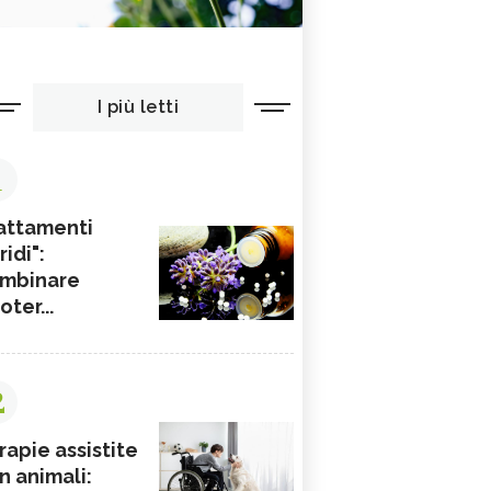
I più letti
1
attamenti
ridi":
mbinare
ioter...
2
rapie assistite
n animali: