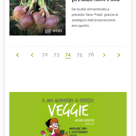
Da bulbo dimenticato a
presidio Slow Food: grazie al
sostegno dell'associazione
eco-gastro...
NEWS
72
73
74
75
76