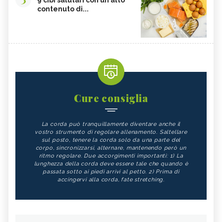
contenuto di...
Cure consiglia
La corda può tranquillamente diventare anche il
vostro strumento di regolare allenamento. Saltellare
sul posto, tenere la corda solo da una parte del
corpo, sincronizzarsi, alternare, mantenendo però un
ritmo regolare. Due accorgimenti importanti: 1) La
lunghezza della corda deve essere tale che quando è
passata sotto ai piedi arrivi al petto. 2) Prima di
accingervi alla corda, fate stretching.