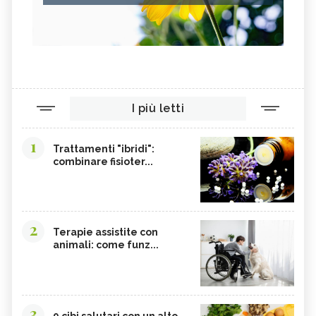
I più letti
1
Trattamenti "ibridi":
combinare fisioter...
2
Terapie assistite con
animali: come funz...
3
9 cibi salutari con un alto