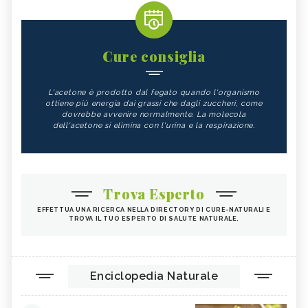
Cure consiglia
L'acetone è prodotto dal fegato quando l'organismo
ottiene più energia dai grassi che dagli zuccheri, come
dovrebbe avvenire normalmente. La molecola
dell'acetone si elimina con l'urina e la respirazione.
Trova Esperto
EFFETTUA UNA RICERCA NELLA DIRECTORY DI CURE-NATURALI E
TROVA IL TUO ESPERTO DI SALUTE NATURALE.
Enciclopedia Naturale