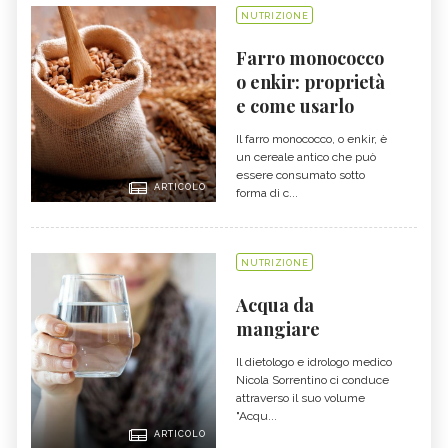
NUTRIZIONE
Farro monococco
o enkir: proprietà
e come usarlo
Il farro monococco, o enkir, è
un cereale antico che può
essere consumato sotto
ARTICOLO
forma di c...
NUTRIZIONE
Acqua da
mangiare
Il dietologo e idrologo medico
Nicola Sorrentino ci conduce
attraverso il suo volume
"Acqu...
ARTICOLO