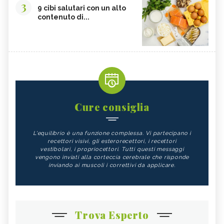
3
9 cibi salutari con un alto
contenuto di...
Cure consiglia
L'equilibrio è una funzione complessa. Vi partecipano i
recettori visivi, gli esterorecettori, i recettori
vestibolari, i propriocettori. Tutti questi messaggi
vengono inviati alla corteccia cerebrale che risponde
inviando ai muscoli i correttivi da applicare.
Trova Esperto