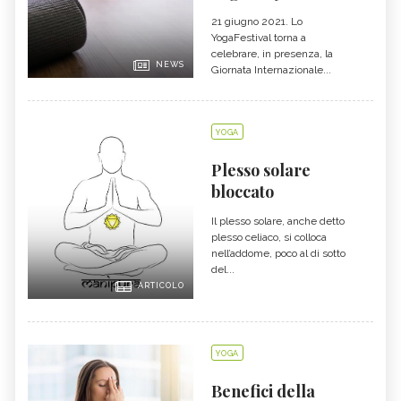
21 giugno 2021. Lo
YogaFestival torna a
celebrare, in presenza, la
NEWS
Giornata Internazionale...
YOGA
Plesso solare
bloccato
Il plesso solare, anche detto
plesso celiaco, si colloca
nell’addome, poco al di sotto
del...
ARTICOLO
YOGA
Benefici della