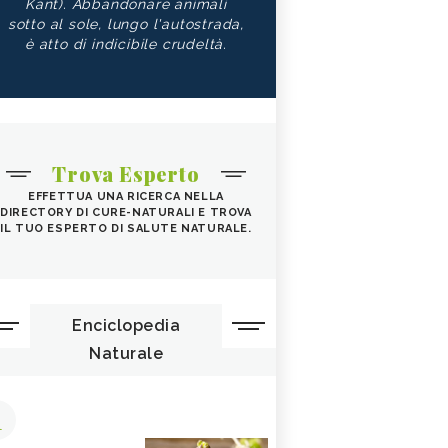
Kant). Abbandonare animali
sotto al sole, lungo l'autostrada,
è atto di indicibile crudeltà.
Trova Esperto
EFFETTUA UNA RICERCA NELLA
DIRECTORY DI CURE-NATURALI E TROVA
IL TUO ESPERTO DI SALUTE NATURALE.
Enciclopedia
Naturale
1