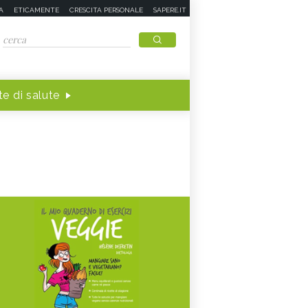
A
ETICAMENTE
CRESCITA PERSONALE
SAPERE.IT
e di salute