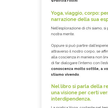
©Patrizia Foschi
Yoga, viaggio, corpo: per
narrazione della sua es
Nell'esplorazione di chi siamo, si
nostra mente.
Oppure si può partire dall'esperie
attraverso il nostro corpo, se af
alla coscienza in maniera non lin
di far dialogare l'interno con l'es
conoscenza molto sottile, a vo
stiamo vivendo
.
Nel libro si parla della 
una visione per certi ver
interdipendenza.
La pratica Yoga, costante nel te