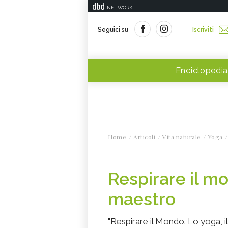
NETWORK
Seguici su
Iscriviti
Enciclopedia
Home
Articoli
Vita naturale
Yoga
Respirare il m
maestro
"Respirare il Mondo. Lo yoga, il