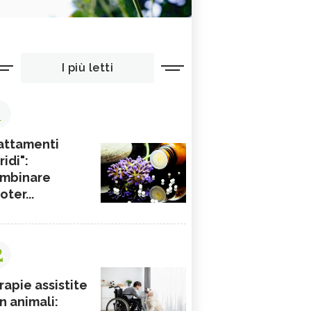
I più letti
1
attamenti
ridi":
mbinare
ioter...
2
rapie assistite
n animali: