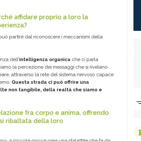
ché affidare proprio a loro la
perienza?
 può partire dal riconoscere i meccanismi della
nza dell'
intelligenza organica
che ci parla
finiamo la percezione dei messaggi che si rivelano
eare, attraverso la rete del sistema nervoso capace
terno.
Questa strada ci può offrire una
lte non tangibile, della realtà che siamo e
relazione fra corpo e anima, offrendo
si ribaltata della loro
mpo, a piccole gocce crea una stalattite che fa da