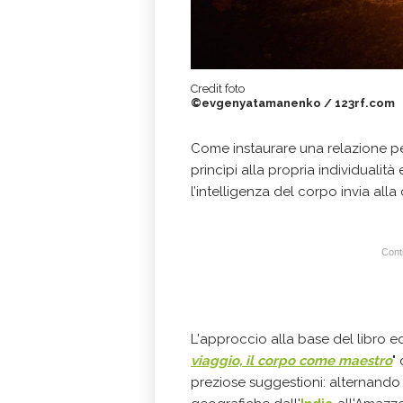
Credit foto
©evgenyatamanenko / 123rf.com
Come instaurare una relazione p
princìpi alla propria individualit
l’intelligenza del corpo invia all
Conti
L'approccio alla base del libro ed
viaggio, il corpo come maestro
"
preziose suggestioni: alternando i