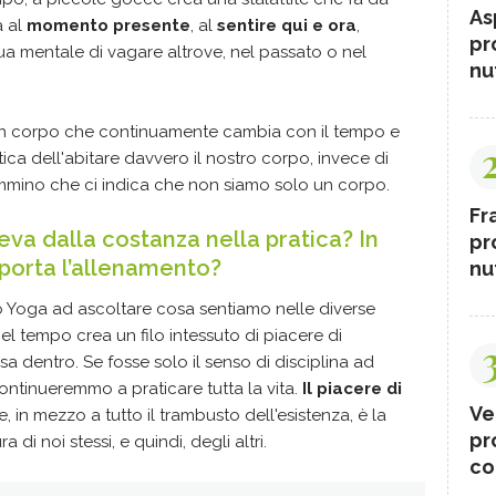
As
 al
momento presente
, al
sentire qui e ora
,
pr
ua mentale di vagare altrove, nel passato o nel
nut
n corpo che continuamente cambia con il tempo e
atica dell'abitare davvero il nostro corpo, invece di
ammino che ci indica che non siamo solo un corpo.
Fr
ileva dalla costanza nella pratica? In
pr
pporta l’allenamento?
nut
no Yoga ad ascoltare cosa sentiamo nelle diverse
nel tempo crea un filo intessuto di piacere di
asa dentro. Se fosse solo il senso di disciplina ad
ontinueremmo a praticare tutta la vita.
Il piacere di
Ve
e, in mezzo a tutto il trambusto dell'esistenza, è la
pr
di noi stessi, e quindi, degli altri.
co