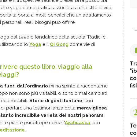
ia e introspettive, l’autrice presenta la possibilità
dello yoga come pratica associata a uno stile di vita
aperta la porta ai molti benefici che un adattamento
 personali, reali bisogni può offrire.
oga dal 1990 e fondatrice della scuola “Radici e
utilizzando lo
Yoga
e il
Qi Gong
come vie di
Tr
rivere questo libro, viaggio alla
"ib
viaggi?
co
fis
 fuori dall'ordinario
mi ha spinto a raccontarne
oppo non sono più visitabili, o sono ormai cambiati
riconoscibili.
Storie di genti lontane
, con
per portare una testimonianza della
meravigliosa
tanto incredibile varietà dei nostri panorami
on le piante psicotrope come l'
Ayahuasca
, e in
Te
editazione
.
co