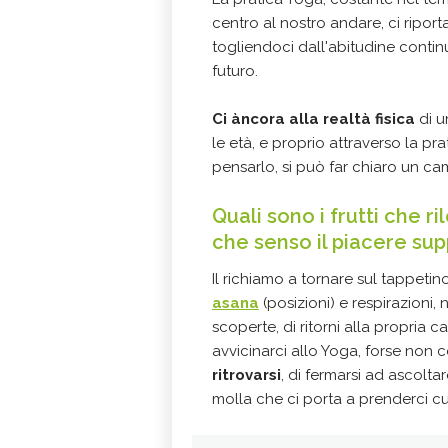
centro al nostro andare, ci riporta
togliendoci dall'abitudine contin
futuro.
Ci àncora alla realtà fisica
di u
le età, e proprio attraverso la pr
pensarlo, si può far chiaro un c
Quali sono i frutti che r
che senso il piacere su
Il richiamo a tornare sul tappeti
asana
(posizioni) e respirazioni, 
scoperte, di ritorni alla propria c
avvicinarci allo Yoga, forse non c
ritrovarsi
, di fermarsi ad ascoltar
molla che ci porta a prenderci cura 