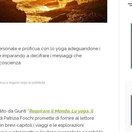
ersonale e proficua con lo yoga adeguandone i
à e imparando a decifrare i messaggi che
a coscienza.
nua a leggere dopo la pubblicità
ito da Giunti “
Respirare il Mondo. Lo yoga, il
 di Patrizia Foschi promette di fornire al lettore
n brevi capitoli i viaggi e le esplorazioni