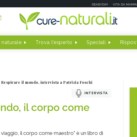
DEABYDAY
VITA DA MAMM
 naturale
Trova l'esperto
Speciali
Rispost
Respirare il mondo, intervista a Patrizia Foschi
INTERVISTA
ondo, il corpo come
 viaggio, il corpo come maestro" è un libro di