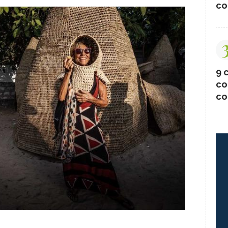
co
9 c
co
co