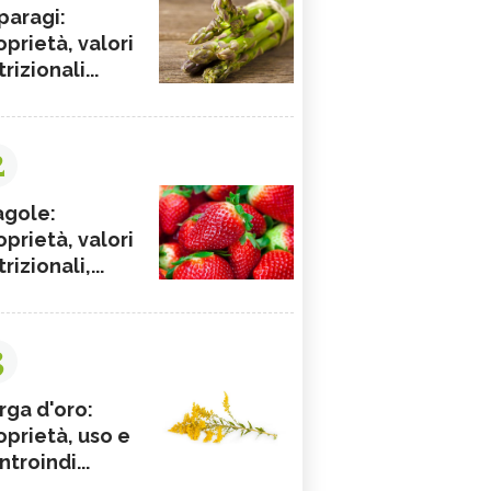
paragi:
oprietà, valori
rizionali...
2
agole:
oprietà, valori
rizionali,...
3
rga d'oro:
oprietà, uso e
ntroindi...