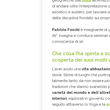
geografiche dall'
India
all'Amazzon
di andare oltre l'interpretazione 
ascetico e austero, per lasciare 
della disciplina fondato sui propri
Patrizia Foschi
è insegnante di y
Ali”, insegna e conduce seminari 
conoscenza di sé.
Che cosa l’ha spinta a sc
scoperta dei suoi molti 
L'aver avuto una
vita abbastanza
storie. Storie di luoghi che purtr
talmente tanto da non essere più 
tradizioni che stanno svanendo 
varietà del mondo e dell'altret
interiori
, esplorati in gioventù c
seguito attraverso lo Yoga e la
m