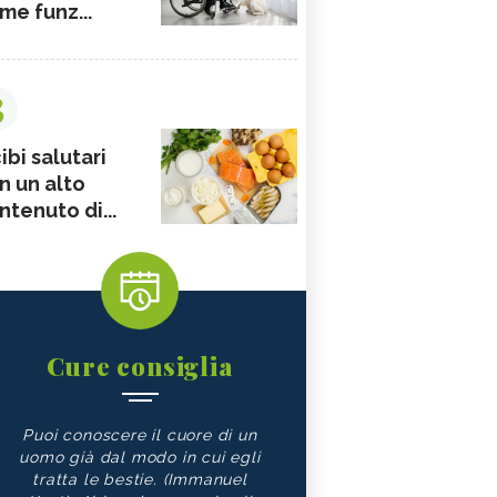
me funz...
3
ibi salutari
n un alto
ntenuto di...
Cure consiglia
Puoi conoscere il cuore di un
uomo già dal modo in cui egli
tratta le bestie. (Immanuel