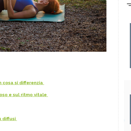
n cosa si differenzia
voso e sul ritmo vitale
ù diffusi