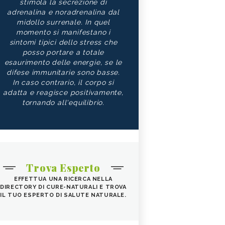
stimola la secrezione di
adrenalina e noradrenalina dal
midollo surrenale. In quel
momento si manifestano i
sintomi tipici dello stress che
posso portare a totale
esaurimento delle energie, se le
difese immunitarie sono basse.
In caso contrario, il corpo si
adatta e reagisce positivamente,
tornando all'equilibrio.
Trova Esperto
EFFETTUA UNA RICERCA NELLA
DIRECTORY DI CURE-NATURALI E TROVA
IL TUO ESPERTO DI SALUTE NATURALE.