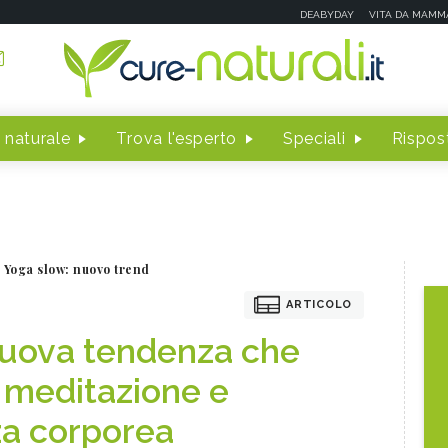
DEABYDAY
VITA DA MAMM
 naturale
Trova l'esperto
Speciali
Rispost
Yoga slow: nuovo trend
ARTICOLO
nuova tendenza che
, meditazione e
a corporea