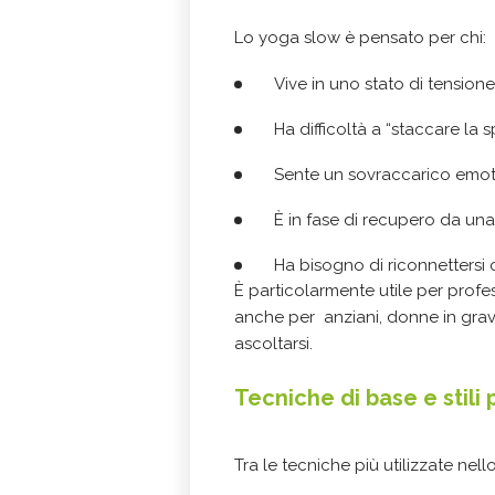
Lo yoga slow è pensato per chi:
Vive in uno stato di tension
Ha difficoltà a “staccare la 
Sente un sovraccarico emoti
È in fase di recupero da un
Ha bisogno di riconnettersi
È particolarmente utile per profes
anche per anziani, donne in gra
ascoltarsi.
Tecniche di base e stili p
Tra le tecniche più utilizzate ne