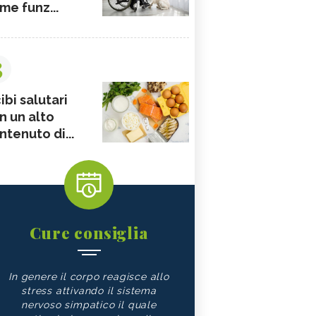
me funz...
3
ibi salutari
n un alto
ntenuto di...
Cure consiglia
In genere il corpo reagisce allo
stress attivando il sistema
nervoso simpatico il quale