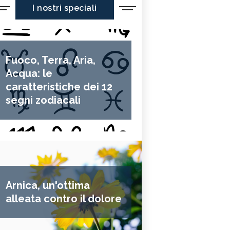
I nostri speciali
Fuoco, Terra, Aria,
Acqua: le
caratteristiche dei 12
segni zodiacali
Arnica, un'ottima
alleata contro il dolore