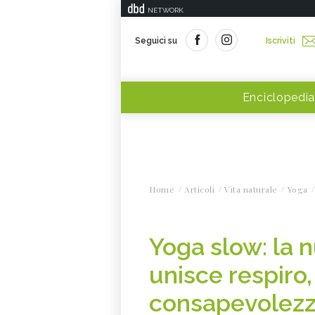
NETWORK
Seguici su
Iscriviti
Enciclopedia
Home
Articoli
Vita naturale
Yoga
Yoga slow: la 
unisce respiro
consapevolezz