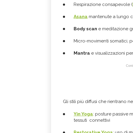
Respirazione consapevole (
Asana
mantenute a lungo con
Body scan
e meditazione g
Micro-movimenti somatici, pe
Mantra
e visualizzazioni p
Conti
Gli stili più diffusi che rientrano 
Yin Yoga
: posture passive m
tessuti connettivi
Restorative Yoga
: uso di m