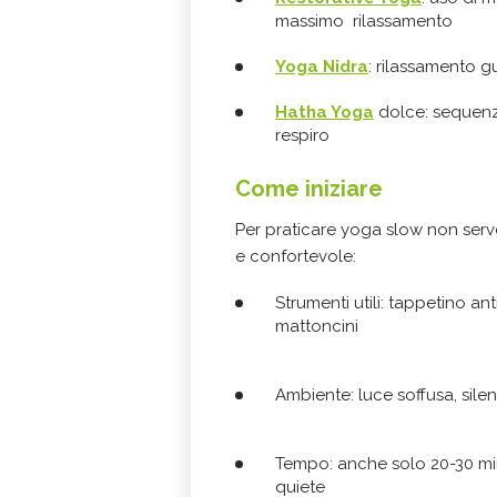
massimo rilassamento
Yoga Nidra
: rilassamento g
Hatha Yoga
dolce: sequenz
respiro
Come iniziare
Per praticare yoga slow non serv
e confortevole:
Strumenti utili: tappetino ant
mattoncini
Ambiente: luce soffusa, sil
Tempo: anche solo 20-30 minu
quiete