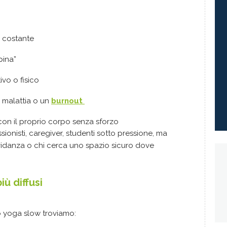
e costante
spina”
vo o fisico
a malattia o un
burnout
 con il proprio corpo senza sforzo
sionisti, caregiver, studenti sotto pressione, ma
vidanza o chi cerca uno spazio sicuro dove
iù diffusi
llo yoga slow troviamo: