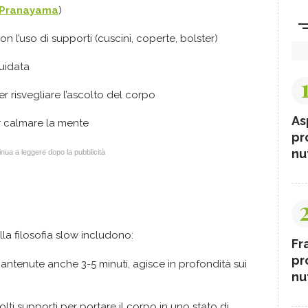
Pranayama
)
 l’uso di supporti (cuscini, coperte, bolster)
uidata
r risvegliare l’ascolto del corpo
As
er calmare la mente
pr
nut
nua a leggere dopo la pubblicità
nella filosofia slow includono:
Fr
pr
antenute anche 3-5 minuti, agisce in profondità sui
nut
olti supporti per portare il corpo in uno stato di