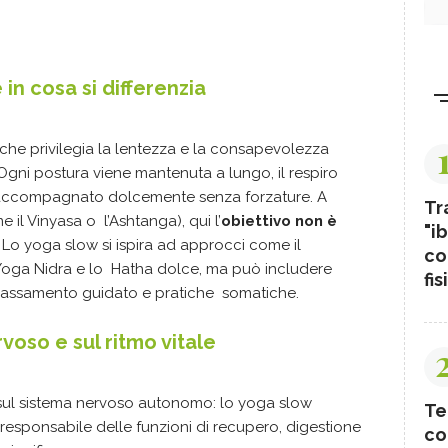
 in cosa si differenzia
 che privilegia la lentezza e la consapevolezza
 Ogni postura viene mantenuta a lungo, il respiro
è accompagnato dolcemente senza forzature. A
Tr
e il Vinyasa o l’Ashtanga), qui l’
obiettivo non è
"ib
.
Lo yoga slow si ispira ad approcci come il
co
o Yoga Nidra e lo Hatha dolce, ma può includere
fis
rilassamento guidato e pratiche somatiche.
rvoso e sul ritmo vitale
 sul sistema nervoso autonomo: lo yoga slow
Te
 responsabile delle funzioni di recupero, digestione
co