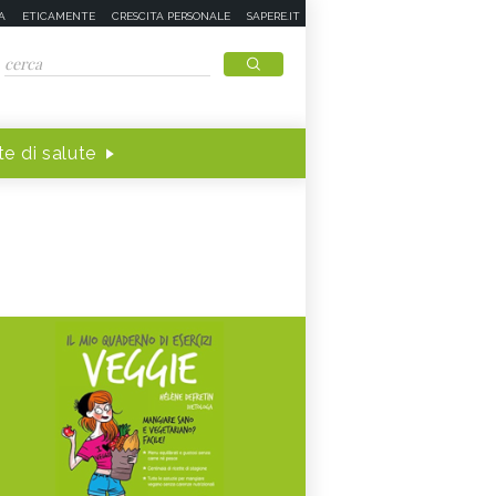
A
ETICAMENTE
CRESCITA PERSONALE
SAPERE.IT
e di salute