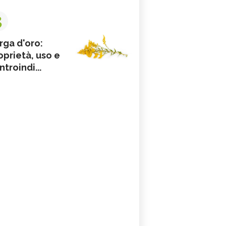
3
rga d'oro:
oprietà, uso e
ntroindi...