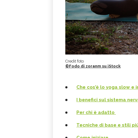
Credit foto
©Fodo di zoranm su iStock
Che cos’è lo yoga slow e i
I benefici sul sistema ner
Per chi è adatto
Tecniche di base e stili pi
Come iniziare