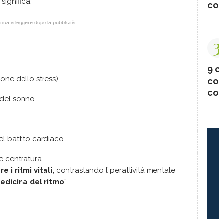
 significa:
co
nua a leggere dopo la pubblicità
9 c
mone dello stress)
co
co
à del sonno
o
el battito cardiaco
e centratura
e i ritmi vitali,
contrastando l’iperattività mentale
edicina del ritmo
”.