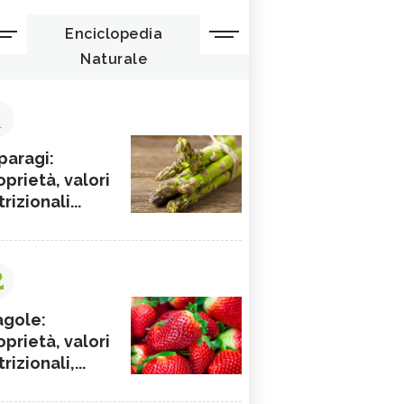
Enciclopedia
Naturale
1
paragi:
oprietà, valori
rizionali...
2
agole:
oprietà, valori
rizionali,...