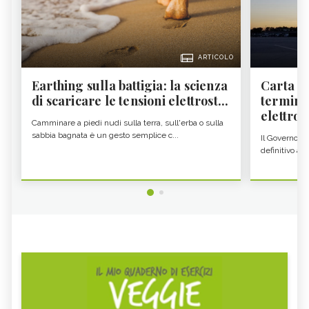
ARTICOLO
Earthing sulla battigia: la scienza
Carta d'
di scaricare le tensioni elettrost...
termine
elettron
Camminare a piedi nudi sulla terra, sull'erba o sulla
sabbia bagnata è un gesto semplice c...
Il Governo c
definitivo all