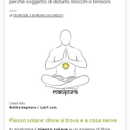
perché soggetto di disturbi, blocchi o tensioni.
di
FRANCESCA ROMANA DI LORETO
Credit foto
©dlikedagmara / 123rf.com
Plesso solare: dove si trova e a cosa serve
In anatomia il
plesso solare
è un insieme di fibre