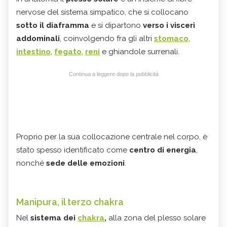
nervose del sistema simpatico, che si collocano
sotto il diaframma
e si dipartono
verso i visceri
addominali
, coinvolgendo fra gli altri
stomaco
,
intestino
,
fegato
,
reni
e ghiandole surrenali.
Continua a leggere dopo la pubblicità
Proprio per la sua collocazione centrale nel corpo, è
stato spesso identificato come
centro di energia
,
nonché
sede delle emozioni
.
Manipura, il terzo chakra
Nel
sistema dei
chakra
,
alla zona del plesso solare