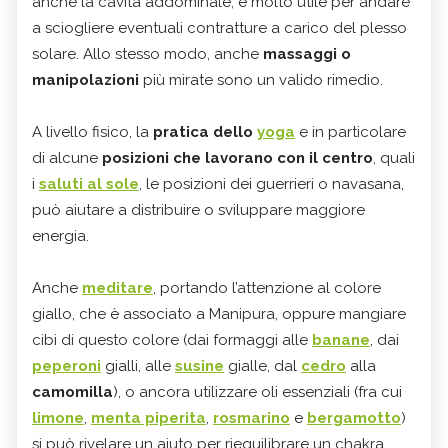
anche la cavità addominale, è molto utile per andare
a sciogliere eventuali contratture a carico del plesso
solare. Allo stesso modo, anche
massaggi o
manipolazioni
più mirate sono un valido rimedio.
A livello fisico, la
pratica dello
yoga
e in particolare
di alcune
posizioni che lavorano con il centro
, quali
i
saluti al sole
, le posizioni dei guerrieri o navasana,
può aiutare a distribuire o sviluppare maggiore
energia.
Anche
meditare
, portando l’attenzione al colore
giallo, che è associato a Manipura, oppure mangiare
cibi di questo colore (dai formaggi alle
banane
, dai
peperoni
gialli, alle
susine
gialle, dal
cedro
alla
camomilla
), o ancora utilizzare oli essenziali (fra cui
limone
,
menta piperita
,
rosmarino
e
bergamotto
)
si può rivelare un aiuto per riequilibrare un chakra