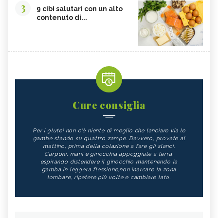
3
9 cibi salutari con un alto
contenuto di...
Cure consiglia
Per i glutei non c'è niente di meglio che lanciare via le
gambe stando su quattro zampe. Davvero, provate al
mattino, prima della colazione a fare gli slanci.
Carponi, mani e ginocchia appoggiate a terra,
espirando distendere il ginocchio mantenendo la
gamba in leggera flessione;non inarcare la zona
lombare, ripetere più volte e cambiare lato.