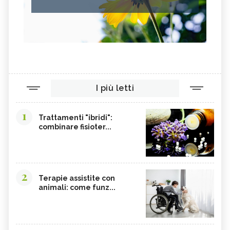
I più letti
1
Trattamenti "ibridi":
combinare fisioter...
2
Terapie assistite con
animali: come funz...