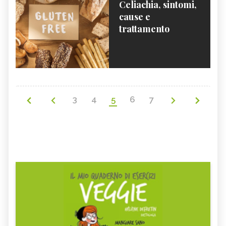
Celiachia, sintomi,
cause e
trattamento
3
4
5
6
7