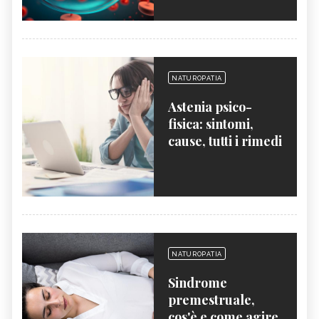
NATUROPATIA
Astenia psico-
fisica: sintomi,
cause, tutti i rimedi
NATUROPATIA
Sindrome
premestruale,
cos'è e come agire