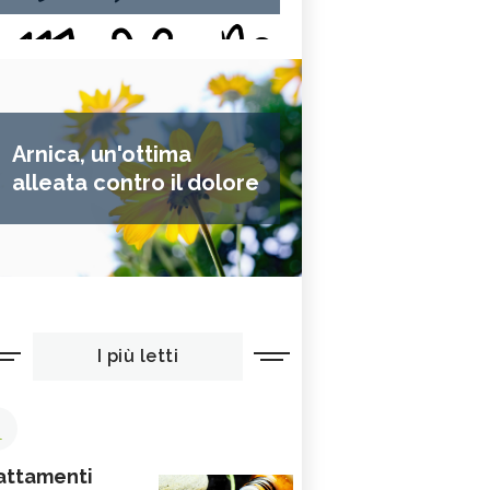
Arnica, un'ottima
alleata contro il dolore
I più letti
1
attamenti