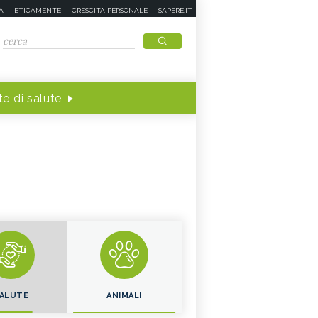
A
ETICAMENTE
CRESCITA PERSONALE
SAPERE.IT
e di salute
ALUTE
ANIMALI