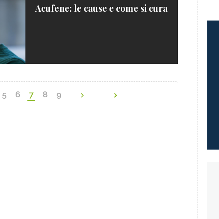
Acufene: le cause e come si cura
5
6
7
8
9