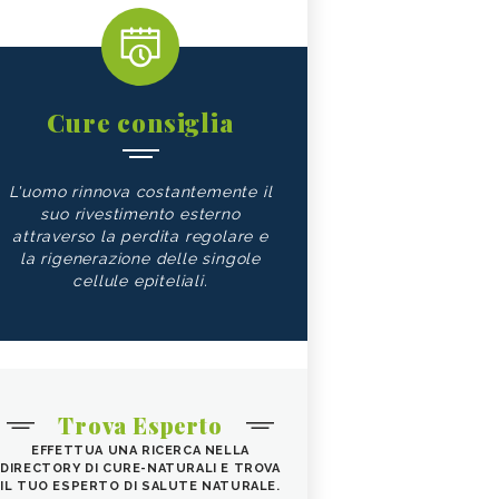
Cure consiglia
L'uomo rinnova costantemente il
suo rivestimento esterno
attraverso la perdita regolare e
la rigenerazione delle singole
cellule epiteliali.
Trova Esperto
EFFETTUA UNA RICERCA NELLA
DIRECTORY DI CURE-NATURALI E TROVA
IL TUO ESPERTO DI SALUTE NATURALE.