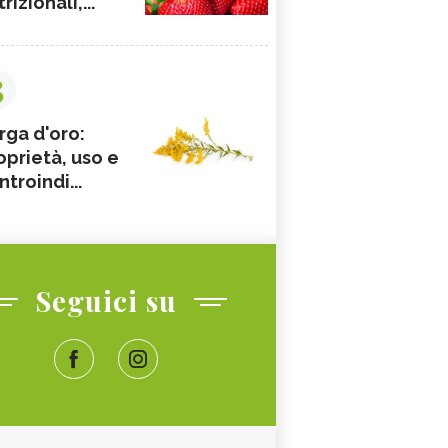
rizionali,...
3
rga d'oro:
oprietà, uso e
ntroindi...
Seguici su