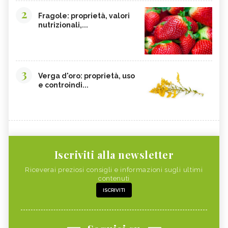
2
Fragole: proprietà, valori
nutrizionali,...
3
Verga d'oro: proprietà, uso
e controindi...
Iscriviti alla newsletter
Riceverai preziosi consigli e informazioni sugli ultimi
contenuti
ISCRIVITI