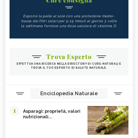
Esporre la pelle al sole con una protezione medio-
bassa dai filtri solari per 5-15 minuti al giorno 3 volte
la settimana fornisce una dose salutare di vitamina D.
Trova Esperto
EFFETTUA UNA RICERCA NELLA DIRECTORY DI CURE-NATURALI E
TROVA IL TUO ESPERTO DI SALUTE NATURALE.
Enciclopedia Naturale
1
Asparagi: proprietà, valori
nutrizionali...