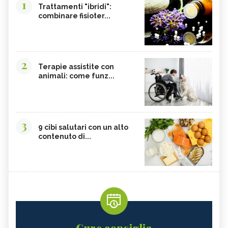
1
Trattamenti "ibridi":
combinare fisioter...
2
Terapie assistite con
animali: come funz...
3
9 cibi salutari con un alto
contenuto di...
Cure consiglia