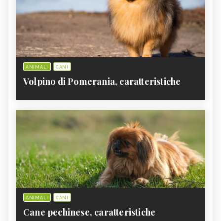
ANIMALI
CANI
Volpino di Pomerania, caratteristiche
ANIMALI
CANI
Cane pechinese, caratteristiche