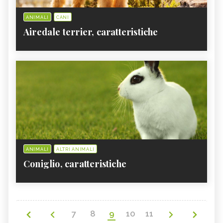
ANIMALI
CANI
Airedale terrier, caratteristiche
ANIMALI
ALTRI ANIMALI
Coniglio, caratteristiche
7
8
9
10
11