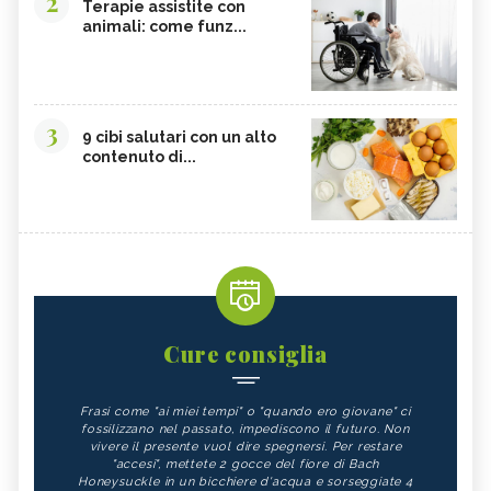
2
Terapie assistite con
animali: come funz...
3
9 cibi salutari con un alto
contenuto di...
Cure consiglia
Frasi come "ai miei tempi" o "quando ero giovane" ci
fossilizzano nel passato, impediscono il futuro. Non
vivere il presente vuol dire spegnersi. Per restare
"accesi", mettete 2 gocce del fiore di Bach
Honeysuckle in un bicchiere d'acqua e sorseggiate 4