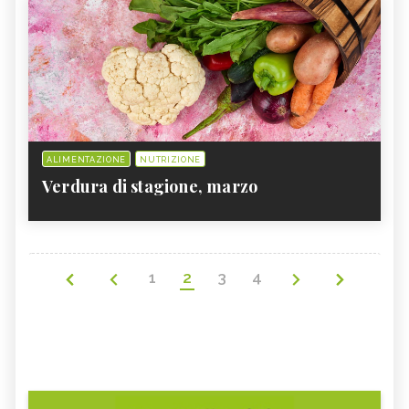
ALIMENTAZIONE
NUTRIZIONE
Verdura di stagione, marzo
1
2
3
4