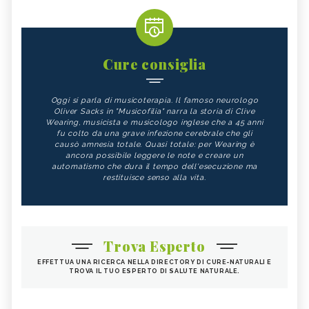
Cure consiglia
Oggi si parla di musicoterapia. Il famoso neurologo
Oliver Sacks in "Musicofilia" narra la storia di Clive
Wearing, musicista e musicologo inglese che a 45 anni
fu colto da una grave infezione cerebrale che gli
causò amnesia totale. Quasi totale: per Wearing è
ancora possibile leggere le note e creare un
automatismo che dura il tempo dell'esecuzione ma
restituisce senso alla vita.
Trova Esperto
EFFETTUA UNA RICERCA NELLA DIRECTORY DI CURE-NATURALI E
TROVA IL TUO ESPERTO DI SALUTE NATURALE.