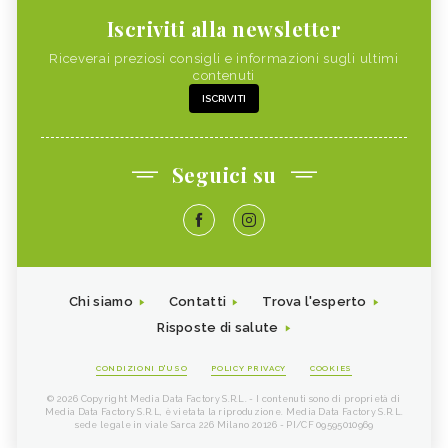
Iscriviti alla newsletter
Riceverai preziosi consigli e informazioni sugli ultimi
contenuti
ISCRIVITI
Seguici su
Chi siamo
Contatti
Trova l'esperto
Risposte di salute
CONDIZIONI D'USO
POLICY PRIVACY
COOKIES
© 2026 Copyright Media Data Factory S.R.L. - I contenuti sono di proprietà di
Media Data Factory S.R.L, è vietata la riproduzione. Media Data Factory S.R.L.
sede legale in viale Sarca 226 Milano 20126 - PI/CF 09595010969