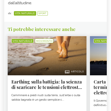
dall’altitudine.
da:
VITA NATURALE
SPORT
Ti potrebbe interessare anche
VITA NATURALE
MOVIMENTO
VITA NATUR
ARTICOLO
Earthing sulla battigia: la scienza
Carta d'
di scaricare le tensioni elettrost...
termine
elettron
Camminare a piedi nudi sulla terra, sull'erba o sulla
sabbia bagnata è un gesto semplice c...
Il Governo c
definitivo all