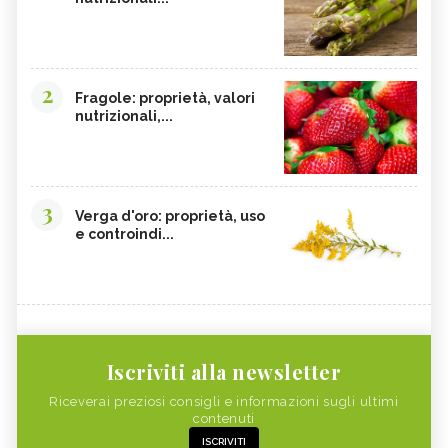
2
Fragole: proprietà, valori
nutrizionali,...
3
Verga d'oro: proprietà, uso
e controindi...
Iscriviti alla newsletter
Riceverai preziosi consigli e informazioni sugli ultimi
contenuti
ISCRIVITI