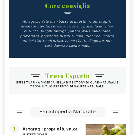
Cure consiglia
Ad agosto fate man bassa di queste verdure: aglio,
asparagi, carota, cetriolo, cicoria, cipolla, fagioli, fiori
di zucca, funghi, lattuga, patate, mais, melanzana,
pomodoro, peperone, piselli, rucola, zucchina. Inoltre,
un bel risotto all'ortica, come ricetta d'agosto, non
sarà davvero niente male.
Trova Esperto
EFFETTUA UNA RICERCA NELLA DIRECTORY DI CURE-NATURALI E
TROVA IL TUO ESPERTO DI SALUTE NATURALE.
Enciclopedia Naturale
1
Asparagi: proprietà, valori
nutrizionali...