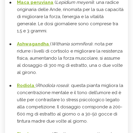
Maca peruviana
(
Lepidium meyenii
): una radice
originaria delle Ande, rinomata per la sua capacità
di migliorare la forza, l’energia e la vitalità
generale. Le dosi giornaliere sono comprese tra
1,5 e 3 grammi.
Ashwagandha
(
Withania somnifera
): nota per
ridurre i livelli di cortisolo e migliorare la resistenza
fisica, aumentando la forza muscolare, si assume
al dosaggio di 300 mg di estratto, una o due volte
al girono.
Rodiola
(
Rhodiola rosea
): questa pianta migliora la
concentrazione mentale e il tono dell’umore ed è
utile per contrastare lo stress psicologico legato
alla competizione. Il dosaggio corrisponde a 200-
600 mg di estratto al giorno o a 30-50 gocce di
tintura madre due volte al giorno.