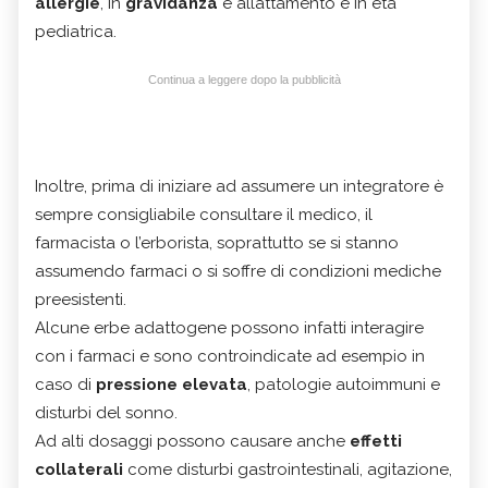
allergie
, in
gravidanza
e allattamento e in età
pediatrica.
Continua a leggere dopo la pubblicità
Inoltre, prima di iniziare ad assumere un integratore è
sempre consigliabile consultare il medico, il
farmacista o l’erborista, soprattutto se si stanno
assumendo farmaci o si soffre di condizioni mediche
preesistenti.
Alcune erbe adattogene possono infatti interagire
con i farmaci e sono controindicate ad esempio in
caso di
pressione elevata
, patologie autoimmuni e
disturbi del sonno.
Ad alti dosaggi possono causare anche
effetti
collaterali
come disturbi gastrointestinali, agitazione,