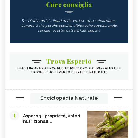
Cure consiglia
Tra i frutti dolci alleati della vostra salute ricordiamo
banane, kaki, pesche secche, albicocche secche, mele
secche, uvette, datteri, kaki secchi.
Trova Esperto
EFFETTUA UNA RICERCA NELLA DIRECTORY DI CURE-NATURALI E
TROVA IL TUO ESPERTO DI SALUTE NATURALE.
Enciclopedia Naturale
1
Asparagi: proprietà, valori
nutrizionali...