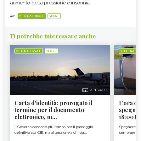
aumento della pressione e insonnia.
da:
VITA NATURALE
SPORT
Ti potrebbe interessare anche
VITA NATURALE
VIAGGI
VITA NATUR
ARTICOLO
Carta d'identità: prorogato il
L'ora d'
termine per il documento
spegner
elettronico, m...
18:00 ti f
Il Governo concede più tempo per il passaggio
Spegnere lo 
definitivo alla CIE, ma attenzione a chi via...
sembrare una 