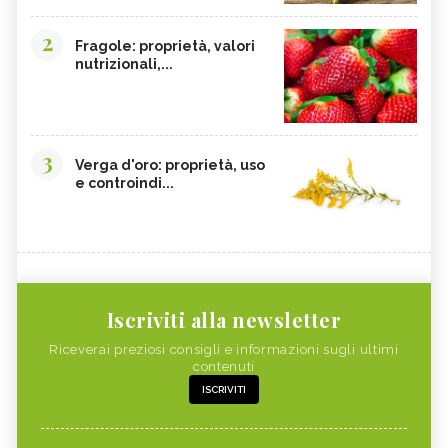
2
Fragole: proprietà, valori
nutrizionali,...
3
Verga d'oro: proprietà, uso
e controindi...
Iscriviti alla newsletter
Riceverai preziosi consigli e informazioni sugli ultimi
contenuti
ISCRIVITI