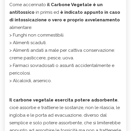
Come accennato
il Carbone Vegetale è un
antitossico
in primis ed
è indicato appunto in caso
di intossicazione o vero e proprio avvelenamento
alimentare:
> Funghi non commestibili.
> Alimenti scaduti.
> Alimenti andati a male per cattiva conservazione:
creme pasticcere, pesce, uova.
> Farmaci sovradosati o assunti accidentalmente e
pericolosi.
> Alcaloidi, arsenico.
Il carbone vegetale esercita potere adsorbente
,
cioè assorbe e trattiene le sostanze, non le rilascia, le
ingloba e le porta ad evacuazione, diverso dal
semplice e solo potere assorbente, che si limiterebbe
appunto ad assorbire le tossicità ma non a trattenerle