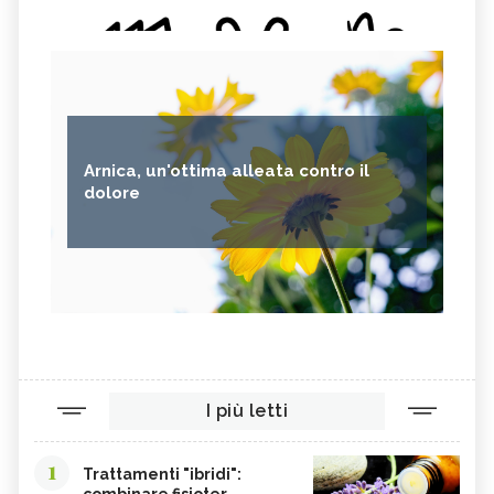
Arnica, un'ottima alleata contro il
dolore
I più letti
1
Trattamenti "ibridi":
combinare fisioter...