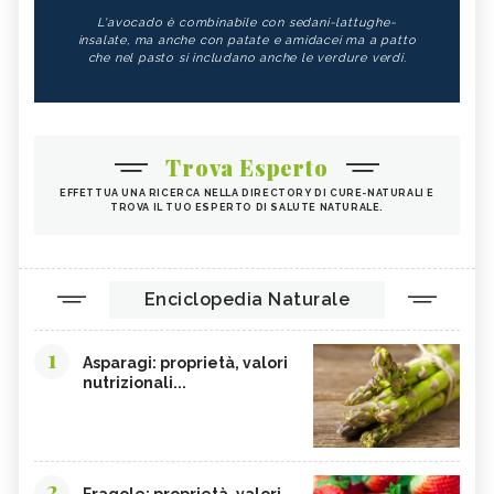
L'avocado è combinabile con sedani-lattughe-
insalate, ma anche con patate e amidacei ma a patto
che nel pasto si includano anche le verdure verdi.
Trova Esperto
EFFETTUA UNA RICERCA NELLA DIRECTORY DI CURE-NATURALI E
TROVA IL TUO ESPERTO DI SALUTE NATURALE.
Enciclopedia Naturale
1
Asparagi: proprietà, valori
nutrizionali...
2
Fragole: proprietà, valori