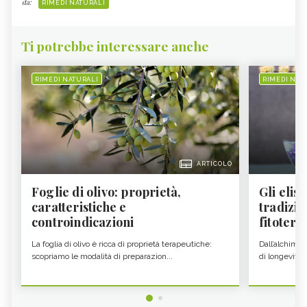
da:
RIMEDI NATURALI
Ti potrebbe interessare anche
RIMEDI NATURALI
RIMEDI NAT
ARTICOLO
Foglie di olivo: proprietà,
Gli elisi
caratteristiche e
tradizio
controindicazioni
fitoter...
La foglia di olivo è ricca di proprietà terapeutiche:
Dall’alchimia
scopriamo le modalità di preparazion...
di longevità 