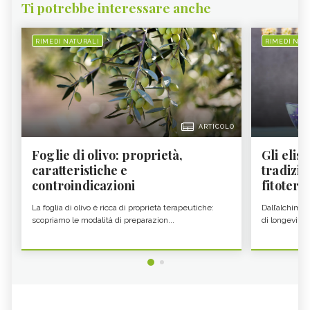
Ti potrebbe interessare anche
RIMEDI NATURALI
RIMEDI NAT
ARTICOLO
Foglie di olivo: proprietà,
Gli elisi
caratteristiche e
tradizio
controindicazioni
fitoter...
La foglia di olivo è ricca di proprietà terapeutiche:
Dall’alchimia
scopriamo le modalità di preparazion...
di longevità 