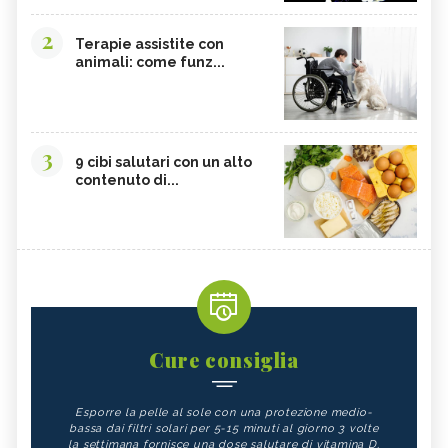
2
Terapie assistite con
animali: come funz...
3
9 cibi salutari con un alto
contenuto di...
Cure consiglia
Esporre la pelle al sole con una protezione medio-
bassa dai filtri solari per 5-15 minuti al giorno 3 volte
la settimana fornisce una dose salutare di vitamina D.