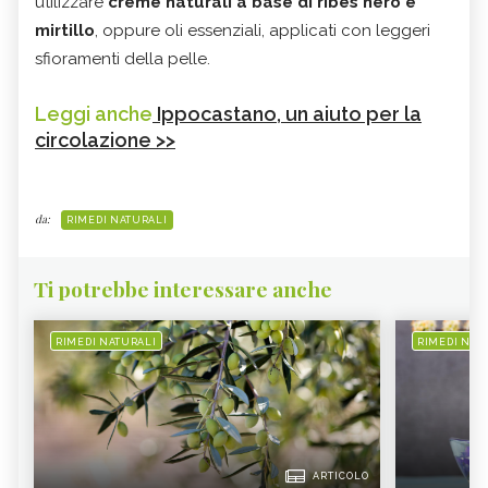
utilizzare
creme naturali a base di ribes nero e
mirtillo
, oppure oli essenziali, applicati con leggeri
sfioramenti della pelle.
Leggi anche
Ippocastano, un aiuto per la
circolazione >>
da:
RIMEDI NATURALI
Ti potrebbe interessare anche
RIMEDI NATURALI
RIMEDI NAT
ARTICOLO