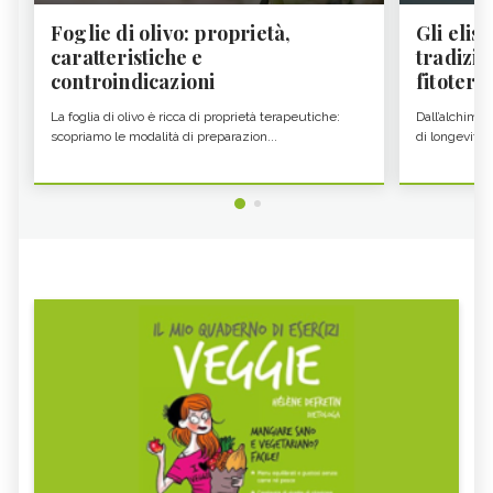
Foglie di olivo: proprietà,
Gli elisi
caratteristiche e
tradizio
controindicazioni
fitoter...
La foglia di olivo è ricca di proprietà terapeutiche:
Dall’alchimia
scopriamo le modalità di preparazion...
di longevità 