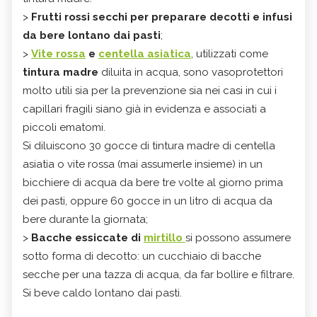
>
F
r
utti rossi secchi per preparare decotti e infusi
da bere lontano dai pasti
;
>
V
ite rossa
e
centella asiatica
, utilizzati come
tintura madre
diluita in acqua, sono vasoprotettori
molto utili sia per la prevenzione sia nei casi in cui i
capillari fragili siano già in evidenza e associati a
piccoli ematomi.
Si diluiscono 30 gocce di tintura madre di centella
asiatia o vite rossa (mai assumerle insieme) in un
bicchiere di acqua da bere tre volte al giorno prima
dei pasti, oppure 60 gocce in un litro di acqua da
bere durante la giornata;
>
B
acche essiccate di
mirtillo
si possono assumere
sotto forma di decotto: un cucchiaio di bacche
secche per una tazza di acqua, da far bollire e filtrare.
Si beve caldo lontano dai pasti.