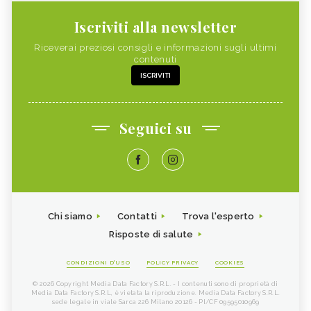
Iscriviti alla newsletter
Riceverai preziosi consigli e informazioni sugli ultimi
contenuti
ISCRIVITI
Seguici su
Chi siamo
Contatti
Trova l'esperto
Risposte di salute
CONDIZIONI D'USO
POLICY PRIVACY
COOKIES
© 2026 Copyright Media Data Factory S.R.L. - I contenuti sono di proprietà di
Media Data Factory S.R.L, è vietata la riproduzione. Media Data Factory S.R.L.
sede legale in viale Sarca 226 Milano 20126 - PI/CF 09595010969