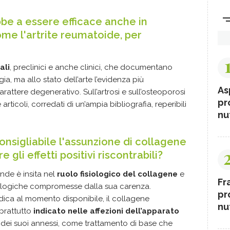
bbe a essere efficace anche in
me l'artrite reumatoide, per
ali
, preclinici e anche clinici, che documentano
ia, ma allo stato dell’arte l’evidenza più
As
rattere degenerativo. Sull’artrosi e sull’osteoporosi
pr
icoli, corredati di un’ampia bibliografia, reperibili
nut
onsigliabile l'assunzione di collagene
gli effetti positivi riscontrabili?
de è insita nel
ruolo fisiologico del collagene
e
Fr
isiologiche compromesse dalla sua carenza.
pr
ica al momento disponibile, il collagene
nut
oprattutto
indicato nelle affezioni dell’apparato
dei suoi annessi, come trattamento di base che