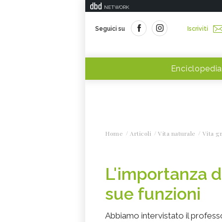
NETWORK
Seguici su
Iscriviti
Enciclopedia
Home
Articoli
Vita naturale
Vita g
L'importanza d
sue funzioni
Abbiamo intervistato il professo