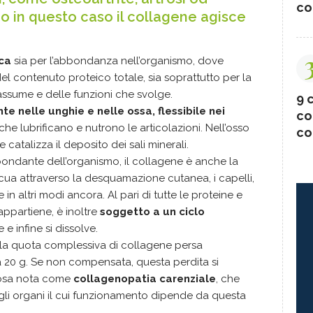
co
o in questo caso il collagene agisce
ca
sia per l’abbondanza nell’organismo, dove
el contenuto proteico totale, sia soprattutto per la
assume e delle funzioni che svolge.
9 c
te nelle unghie e nelle ossa, flessibile nei
co
che lubrificano e nutrono le articolazioni. Nell’osso
co
catalizza il deposito dei sali minerali.
bondante dell’organismo, il collagene è anche la
cua attraverso la desquamazione cutanea, i capelli,
 in altri modi ancora. Al pari di tutte le proteine e
ppartiene, è inoltre
soggetto a un ciclo
e infine si dissolve.
o la quota complessiva di collagene persa
 20 g. Se non compensata, questa perdita si
bosa nota come
collagenopatia carenziale
, che
e gli organi il cui funzionamento dipende da questa