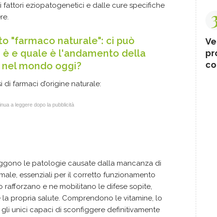
i fattori eziopatogenetici e dalle cure specifiche
re.
ito "farmaco naturale": ci può
Ve
o è e quale è l'andamento della
pr
co
ci nel mondo oggi?
 di farmaci d’origine naturale:
nua a leggere dopo la pubblicità
eggono le patologie causate dalla mancanza di
imale, essenziali per il corretto funzionamento
 rafforzano e ne mobilitano le difese sopite,
la propria salute. Comprendono le vitamine, lo
ono gli unici capaci di sconfiggere definitivamente