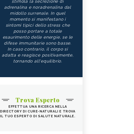
stimola la secrezione di
adrenalina e noradrenalina dal
midollo surrenale. In quel
momento si manifestano i
sintomi tipici dello stress che
posso portare a totale
esaurimento delle energie, se le
difese immunitarie sono basse.
In caso contrario, il corpo si
adatta e reagisce positivamente,
tornando all'equilibrio.
Trova Esperto
EFFETTUA UNA RICERCA NELLA
DIRECTORY DI CURE-NATURALI E TROVA
IL TUO ESPERTO DI SALUTE NATURALE.