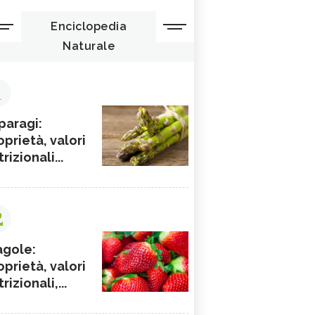
Enciclopedia
Naturale
1
paragi:
oprietà, valori
rizionali...
2
agole:
oprietà, valori
rizionali,...