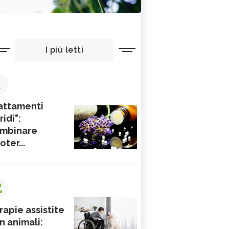
I più letti
1
attamenti
ridi":
mbinare
ioter...
2
rapie assistite
n animali: