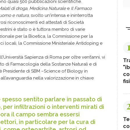
no quasi 500 pubblicazioni scientifiche.
alati di droga
,
Medicina Naturale
e
Il Farmaco
 uomo e natura
, svolto un'intensa e ininterrotta
rosi riconoscimenti ed attestati di Società
lvestrini è stato o è tuttora membro di varie
ionale per la Bioetica, la Commissione per la
ci locali, la Commissione Ministeriale Antidoping e
l’Università Sapienza di Roma per oltre vent’anni, vi
Tr
nto di Farmacologia della Sostanze Naturali e di
"ib
 è Presidente di SBM –Science of Biology in
co
 all’avanguardia nella valorizzazione in chiave
fis
 è spesso sentito parlare in passato di
per infiltrazioni o interventi mirati di
 ora il campo sembra essersi
Te
ettori, in particolare per la cura di
co
ci, come osteoartrite, artrosi od