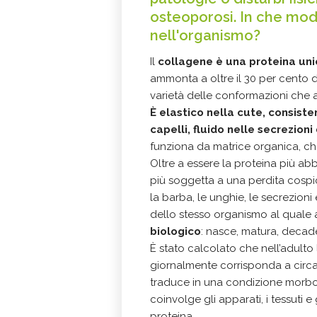
osteoporosi. In che mod
nell'organismo?
Il
collagene è una proteina uni
ammonta a oltre il 30 per cento d
varietà delle conformazioni che 
È elastico nella cute, consisten
capelli, fluido nelle secrezioni
funziona da matrice organica, che 
Oltre a essere la proteina più ab
più soggetta a una perdita cospi
la barba, le unghie, le secrezioni e
dello stesso organismo al quale a
biologico
: nasce, matura, decade 
È stato calcolato che nell’adult
giornalmente corrisponda a circa
traduce in una condizione mor
coinvolge gli apparati, i tessuti 
proteina.