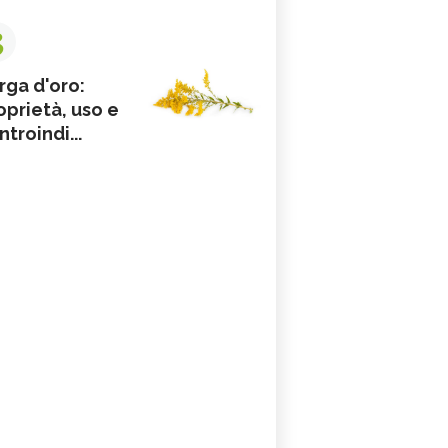
3
rga d'oro:
oprietà, uso e
ntroindi...