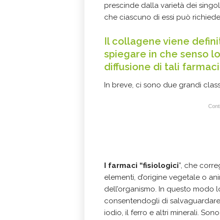
prescinde dalla varietà dei singol
che ciascuno di essi può richiede
Il collagene viene defin
spiegare in che senso l
diffusione di tali farma
In breve, ci sono due grandi classi
Conti
I farmaci “fisiologici
”, che corr
elementi, d’origine vegetale o an
dell’organismo. In questo modo lo
consentendogli di salvaguardare 
iodio, il ferro e altri minerali. S