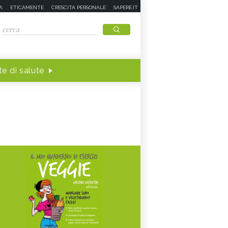
A
ETICAMENTE
CRESCITA PERSONALE
SAPERE.IT
e di salute