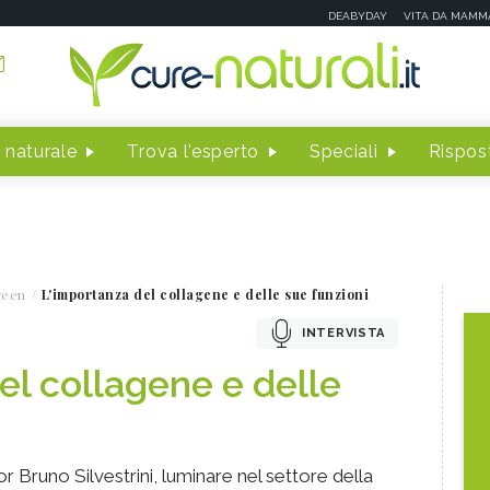
DEABYDAY
VITA DA MAMM
 naturale
Trova l'esperto
Speciali
Rispost
reen
L'importanza del collagene e delle sue funzioni
INTERVISTA
el collagene e delle
r Bruno Silvestrini, luminare nel settore della