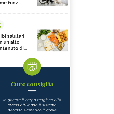
me funz...
3
ibi salutari
n un alto
ntenuto di...
Cure consiglia
In genere il corpo reagisce allo
stress attivando il sistema
nervoso simpatico il quale