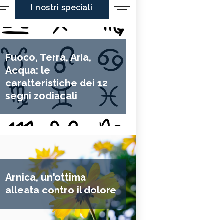
I nostri speciali
Fuoco, Terra, Aria,
Acqua: le
caratteristiche dei 12
segni zodiacali
Arnica, un'ottima
alleata contro il dolore