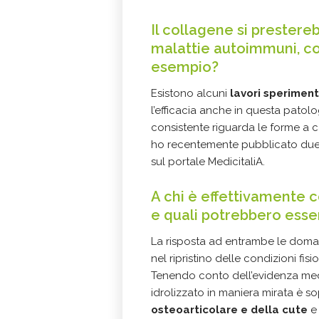
Il collagene si prestere
malattie autoimmuni, co
esempio?
Esistono alcuni
lavori speriment
l’efficacia anche in questa patolog
consistente riguarda le forme a ca
ho recentemente pubblicato due art
sul portale MedicitaliA.
A chi è effettivamente c
e quali potrebbero essere 
La risposta ad entrambe le doman
nel ripristino delle condizioni f
Tenendo conto dell’evidenza med
idrolizzato in maniera mirata è s
osteoarticolare e della cute
e 