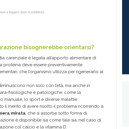
nua a leggere dopo la pubblicità
egrazione bisognerebbe orientarsi?
a carenziale è legata all’apporto alimentare di
tra proteina deve essere preventivamente
mentari, che l’organismo utilizza per rigenerarlo al
diminuiscono non solo con l’età, ma anche in
 para-fisiologiche e patologiche, come la
oro manuale, lo sport e diverse malattie.
to il merito di avere risolto il problema ricorrendo a
niera mirata
, che si assorbe sotto forma di
azione è disponibile sia come tale sia, nel caso di
iazione col calcio e la vitamina D.