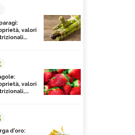
1
paragi:
oprietà, valori
rizionali...
2
agole:
oprietà, valori
rizionali,...
3
rga d'oro: