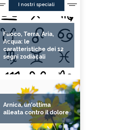
I nostri speciali
Fuoco, Terra, Aria,
Acqua: le
caratteristiche dei 12
segni zodiacali
Arnica, un'ottima
alleata contro il dolore