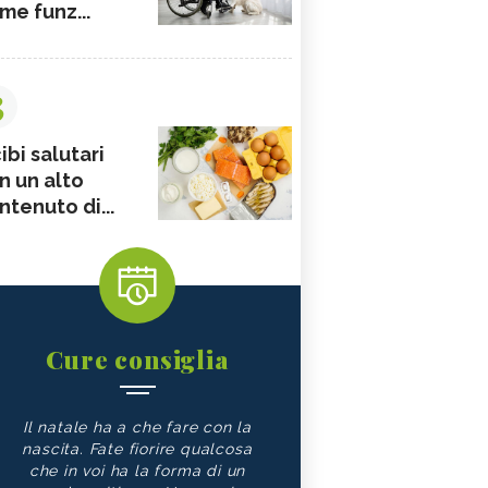
me funz...
3
ibi salutari
n un alto
ntenuto di...
Cure consiglia
Il natale ha a che fare con la
nascita. Fate fiorire qualcosa
che in voi ha la forma di un