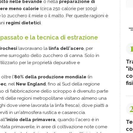
iolto nelle bevande
o nella
preparazione di
ere meno calorie
(circa 250 calorie per 100g)
 lo zucchero il miele o il malto. Per queste ragioni è
uni
regimi dietetici
.
passato e la tecnica di estrazione
Irochesi
lavoravano la
linfa dell'acero
, per
ome surrogato dello zucchero di canna. Solo in
Tr
 utilizzarlo per le proprietà depurative e
"ib
co
oltre l'
80% della produzione mondiale
(in
fis
bec
, nel
New England
, fino al Sud della regione
sso di fabbricazione dello sciroppo è divenuto parte
denti delle regioni metropolitane visitano almeno una
ghi dove viene lavorata la linfa fresca), dove piatti a
viti in un'atmosfera rustica e casareccia.
all
'inizio della primavera
, quando l'acero è in
Te
tata primaverile, in aree di coltivazione note come
co