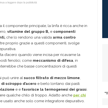
nua a leggere dopo la pubblicità
ia il componente principale, la linfa è ricca anche in
erro,
vitamine del gruppo B,
e
componenti
ti,
che lo rendono una valida
arma contro
oltre proprio grazie a questi componenti, svolge
epurativa.
nta d’acero quando viene incisa per ricavarne la
osti fenolici, come
meccanismo di difesa
, in
nterrebbe che basse concentrazioni di questi
si può unire al
succo filtrato di mezzo limone
,
 di sciroppo d’acero
e berlo lontano dai pasti.
colazione
e e
favorisce la termogenesi dei grass
i.
rdere qualche chilo di troppo. Adatto anche
per chi
re usato anche solo come integratore depurativo.