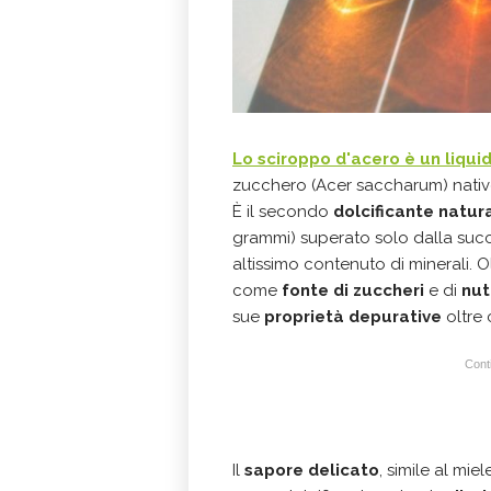
Lo
sciroppo d'acero
è un
liqui
zucchero (Acer saccharum) nativo 
È il secondo
dolcificante natur
grammi) superato solo dalla succ
altissimo contenuto di minerali. O
come
fonte di zuccheri
e di
nut
sue
proprietà depurative
oltre
Conti
Il
sapore delicato
, simile al mi