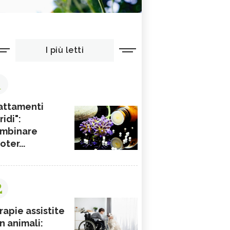
I più letti
1
attamenti
ridi":
mbinare
ioter...
2
rapie assistite
n animali: