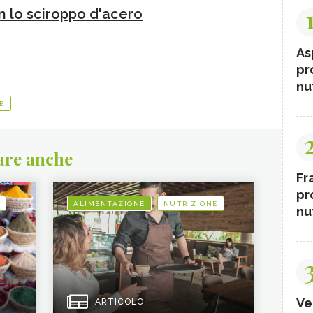
n lo sciroppo d'acero
As
pr
nut
E
are anche
Fr
pr
ALIMENTAZIONE
NUTRIZIONE
nut
Ve
ARTICOLO