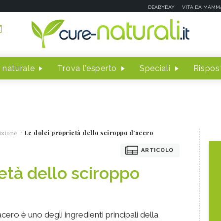
DEABYDAY
VITA DA MAMM
 naturale
Trova l'esperto
Speciali
Rispost
izione
Le dolci proprietà dello sciroppo d'acero
ARTICOLO
età dello sciroppo
acero è uno degli ingredienti principali della