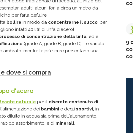
 il metodo tradizionale di raccolta, all'inizio del
co
esemplari adulti, alcuni fori a circa un metro da
icino per farla defluire.
atta
bollire
in modo da
concentrarne il succo
: per
liono infatti 40 litri di linfa d'acero!
 processo di concentrazione della linfa
, ed è
9 c
affinazione
(grade A, grade B, grade C). Le varietà
co
re ambrato; mentre le più scure presentano una
co
 e dove si compra
oppo d'acero
ficante naturale
per il
discreto contenuto di
 l'alimentazione dei
bambini
e degli
sportivi,
in
ato diluito in acqua sia prima dell'allenamento,
rapido assorbimento, e di
minerali
.