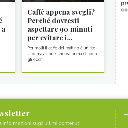
pr
co
Caffè appena svegli?
é
Perché dovresti
 a
aspettare 90 minuti
per evitare i...
Per molti il caffè del mattino è un rito,
la prima azione, ancora prima di aprire
gli occh...
ewsletter
e informazioni sugli ultimi contenuti