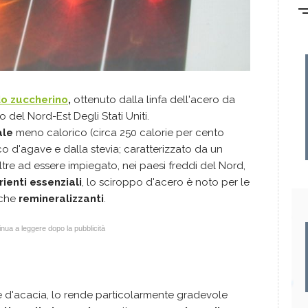
do zuccherino
,
ottenuto dalla linfa dell'acero da
del Nord-Est Degli Stati Uniti.
ale
meno calorico (circa 250 calorie per cento
o d'agave e dalla stevia; caratterizzato da un
ltre ad essere impiegato, nei paesi freddi del Nord,
rienti essenziali
, lo sciroppo d'acero è noto per le
 che
remineralizzanti
.
nua a leggere dopo la pubblicità
ele d'acacia, lo rende particolarmente gradevole