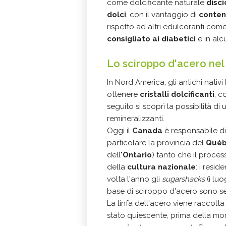
come dolcificante naturale
disc
dolci
, con il vantaggio di
conten
rispetto ad altri edulcoranti come
consigliato ai diabetici
e in alc
Lo sciroppo d'acero nel 
In Nord America, gli antichi nativi
ottenere
cristalli dolcificanti
, c
seguito si scoprì la possibilità di
remineralizzanti.
Oggi il
Canada
è responsabile di 
particolare la provincia del
Qué
dell
'Ontario
) tanto che il proce
della
cultura nazionale
: i resi
volta l'anno gli
sugarshacks
(i luo
base di sciroppo d'acero sono ser
La linfa dell'acero viene raccolta 
stato quiescente, prima della mon