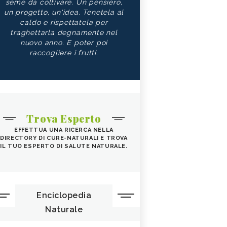
seme da coltivare. Un pensiero,
un progetto, un'idea. Tenetela al
caldo e rispettatela per
traghettarla degnamente nel
nuovo anno. E poter poi
raccogliere i frutti.
Trova Esperto
EFFETTUA UNA RICERCA NELLA
DIRECTORY DI CURE-NATURALI E TROVA
IL TUO ESPERTO DI SALUTE NATURALE.
Enciclopedia
Naturale