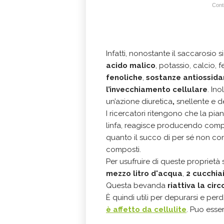
Conti
Infatti, nonostante
il saccarosio s
acido malico
, potassio, calcio, f
fenoliche
,
sostanze antiossidan
l’invecchiamento cellulare
. In
un’azione diuretica
,
snellente
e d
I ricercatori ritengono che la pia
linfa, reagisce producendo comp
quanto il succo di per sé non co
composti.
Per usufruire di queste proprietà 
mezzo litro d'acqua
,
2 cucchiai
Questa bevanda
riattiva la cir
È quindi utili per depurarsi e pe
è affetto da cellulite
. Puo esse