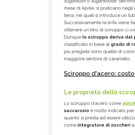
sugarbush
o
sugarwoods
. Secondo
mese di Aprile, si praticano negli 
terra, nei quali si introduce un tub
Successivamente la linfa viene f
ottenere un litro di sciroppo ci vog
Dunque
lo sciroppo deriva dal
classificato in base al
grado di r
più pregiate sono quelle di colo
maggiore sentore di caramello.
Sciroppo d'acero: costo
Le proprietà dello scir
Lo sciroppo d'acero come
dolci
saccarosio
è molto indicato per
quanto si presta ad essere utilizz
come
integratore di zuccheri
a 