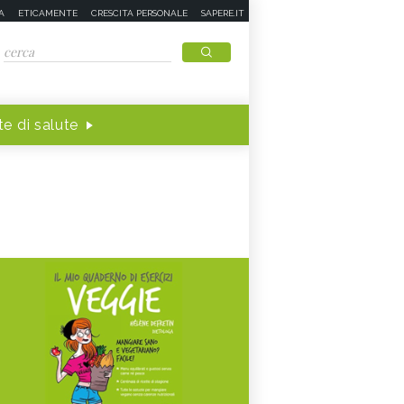
A
ETICAMENTE
CRESCITA PERSONALE
SAPERE.IT
e di salute