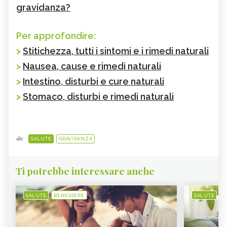
gravidanza?
Per approfondire:
>
Stitichezza, tutti i sintomi e i rimedi naturali
>
Nausea, cause e rimedi naturali
>
Intestino, disturbi e cure naturali
>
Stomaco, disturbi e rimedi naturali
da:
SALUTE
GRAVIDANZA
Ti potrebbe interessare anche
SALUTE
BENESSERE
SALUTE
B