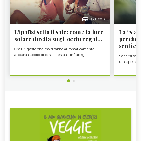
ARTICOLO
L'ipofisi sotto il sole: come la luce
La “sta
solare diretta sugli occhi regol...
perché i
senti es.
C'è un gesto che molti fanno automaticamente
appena escono di casa in estate: infilare gli...
Sentirsi stan
un’esperienz