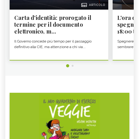
ARTICOLO
Carta d'identità: prorogato il
L'ora d'
termine per il documento
spegner
elettronico, m...
18:00 ti f
Il Governo concede più tempo per il passaggio
Spegnere lo 
definitivo alla CIE, ma attenzione a chi via...
sembrare una 