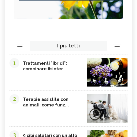
I più letti
1
Trattamenti "ibridi":
combinare fisioter...
2
Terapie assistite con
animali: come funz...
3
9 cibi salutari con un alto