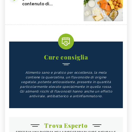
contenuto di...
Cure consiglia
Alimento sano e pratico per eccellenza, la mela
contiene la quercetina, un flavonoide di origine
vegetale, potente antiossidante, presente in quantità
particolarmente elevate specialmente in quella rossa.
Gli alimenti ricchi di flavonoidi hanno anche un effetto
antivirale, antibatterico e antinfiammatorio.
Trova Esperto