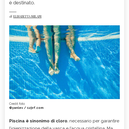
è destinato.
di
ELISABETTA MILANI
Credit foto
©yanlev / 123rf.com
Piscina è sinonimo di cloro
, necessario per garantire
l’igienizzazione della vasca e l’acqua cristallina. Ma