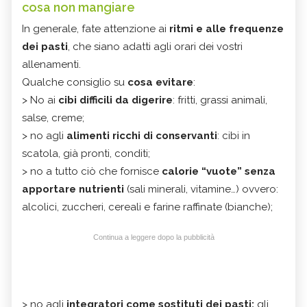
cosa non mangiare
In generale, fate attenzione ai
ritmi e alle frequenze
dei pasti
, che siano adatti agli orari dei vostri
allenamenti.
Qualche consiglio su
cosa evitare
:
> No ai
cibi difficili da digerire
: fritti, grassi animali,
salse, creme;
> no agli
alimenti ricchi di conservanti
: cibi in
scatola, già pronti, conditi;
> no a tutto ciò che fornisce
calorie “vuote” senza
apportare nutrienti
(sali minerali, vitamine…) ovvero:
alcolici, zuccheri, cereali e farine raffinate (bianche);
Continua a leggere dopo la pubblicità
> no agli
integratori come sostituti dei pasti:
gli