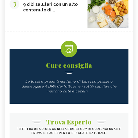
3
9 cibi salutari con un alto
contenuto di...
Cure consiglia
Le tossine presenti nel fumo di tabacco possono
danneggiare il DNA dei follicoli e i sottili capillari che
nutrono cute e capelli.
Trova Esperto
EFFETTUA UNA RICERCA NELLA DIRECTORY DI CURE-NATURALI E
TROVA IL TUO ESPERTO DI SALUTE NATURALE.