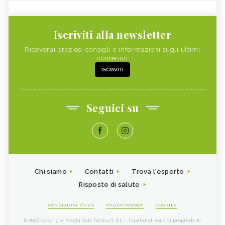
Iscriviti alla newsletter
Riceverai preziosi consigli e informazioni sugli ultimi
contenuti
ISCRIVITI
Seguici su
Chi siamo
Contatti
Trova l'esperto
Risposte di salute
CONDIZIONI D'USO
POLICY PRIVACY
COOKIES
© 2026 Copyright Media Data Factory S.R.L. - I contenuti sono di proprietà di