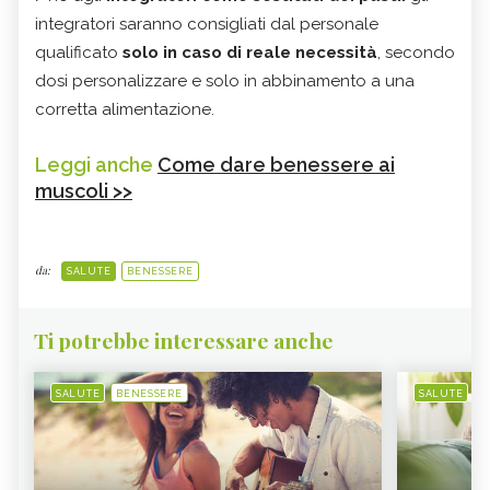
integratori saranno consigliati dal personale
qualificato
solo in caso di reale necessità
, secondo
dosi personalizzare e solo in abbinamento a una
corretta alimentazione.
Leggi anche
Come dare benessere ai
muscoli >>
da:
SALUTE
BENESSERE
Ti potrebbe interessare anche
SALUTE
BENESSERE
SALUTE
B