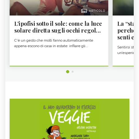
ARTICOLO
L'ipofisi sotto il sole: come la luce
La “sta
solare diretta sugli occhi regol...
perché i
senti es.
C'è un gesto che molti fanno automaticamente
appena escono di casa in estate: infilare gli...
Sentirsi stan
un’esperienz