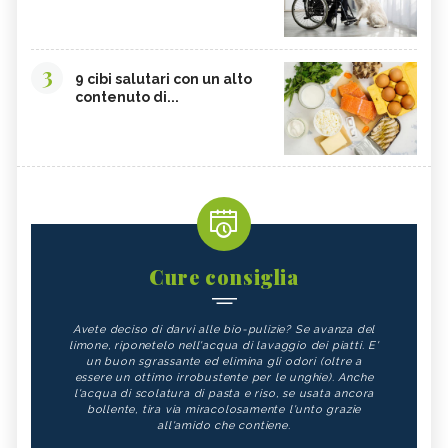
3
9 cibi salutari con un alto
contenuto di...
Cure consiglia
Avete deciso di darvi alle bio-pulizie? Se avanza del
limone, riponetelo nell'acqua di lavaggio dei piatti. E'
un buon sgrassante ed elimina gli odori (oltre a
essere un ottimo irrobustente per le unghie). Anche
l'acqua di scolatura di pasta e riso, se usata ancora
bollente, tira via miracolosamente l'unto grazie
all'amido che contiene.