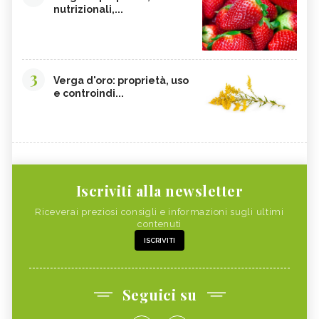
nutrizionali,...
3
Verga d'oro: proprietà, uso
e controindi...
Iscriviti alla newsletter
Riceverai preziosi consigli e informazioni sugli ultimi
contenuti
ISCRIVITI
Seguici su