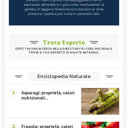
Carponi, mani e ginocchia appoggiate a terra,
espirando distendere il ginocchio mantenendo la
gamba in leggera flessione;non inarcare la zona
lombare, ripetere più volte e cambiare lato.
Trova Esperto
EFFETTUA UNA RICERCA NELLA DIRECTORY DI CURE-NATURALI E
TROVA IL TUO ESPERTO DI SALUTE NATURALE.
Enciclopedia Naturale
1
Asparagi: proprietà, valori
nutrizionali...
2
Fragole: proprietà, valori