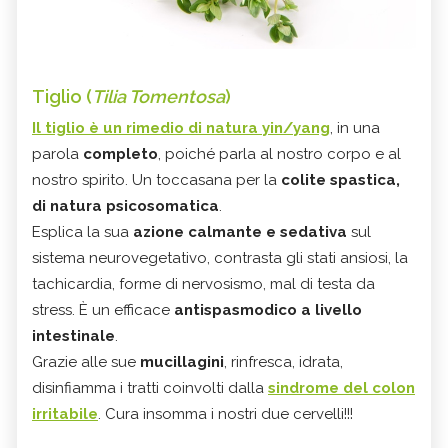
Tiglio (
Tilia Tomentosa
)
Il tiglio è un rimedio di natura yin/yang
, in una
parola
completo
, poiché parla al nostro corpo e al
nostro spirito. Un toccasana per la
colite spastica,
di natura psicosomatica
.
Esplica la sua
azione calmante e sedativa
sul
sistema neurovegetativo, contrasta gli stati ansiosi, la
tachicardia, forme di nervosismo, mal di testa da
stress. È un efficace
antispasmodico a livello
intestinale
.
Grazie alle sue
mucillagini
, rinfresca, idrata,
disinfiamma i tratti coinvolti dalla
sindrome del colon
irritabile
. Cura insomma i nostri due cervelli!!!