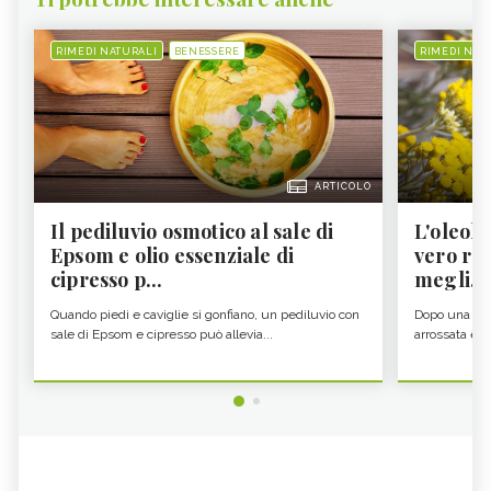
RIMEDI NATURALI
BENESSERE
RIMEDI NAT
ARTICOLO
Il pediluvio osmotico al sale di
L'oleolit
Epsom e olio essenziale di
vero re 
cipresso p...
megli...
Quando piedi e caviglie si gonfiano, un pediluvio con
Dopo una gior
sale di Epsom e cipresso può allevia...
arrossata e se