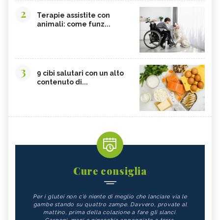
2
Terapie assistite con
animali: come funz...
3
9 cibi salutari con un alto
contenuto di...
Cure consiglia
Per i glutei non c'è niente di meglio che lanciare via le
gambe stando su quattro zampe. Davvero, provate al
mattino, prima della colazione a fare gli slanci.