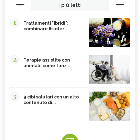
I più letti
1
Trattamenti "ibridi":
combinare fisioter...
2
Terapie assistite con
animali: come funz...
3
9 cibi salutari con un alto
contenuto di...