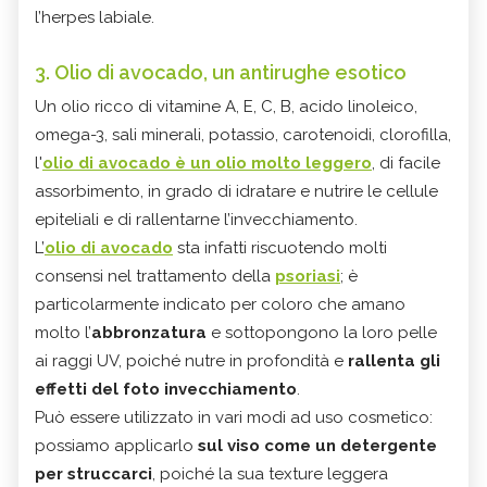
l’herpes labiale.
3. Olio di avocado, un antirughe esotico
Un olio ricco di vitamine A, E, C, B, acido linoleico,
omega-3, sali minerali, potassio, carotenoidi, clorofilla,
l'
olio di avocado è un olio molto leggero
, di facile
assorbimento, in grado di idratare e nutrire le cellule
epiteliali e di rallentarne l’invecchiamento.
L’
olio di avocado
sta infatti riscuotendo molti
consensi nel trattamento della
psoriasi
; è
particolarmente indicato per coloro che amano
molto l’
abbronzatura
e sottopongono la loro pelle
ai raggi UV, poiché nutre in profondità e
rallenta gli
effetti del foto invecchiamento
.
Può essere utilizzato in vari modi ad uso cosmetico:
possiamo applicarlo
sul viso come un detergente
per struccarci
, poiché la sua texture leggera