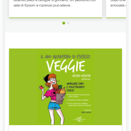
sale di Epsom e cipresso può allevia...
arrossata e se