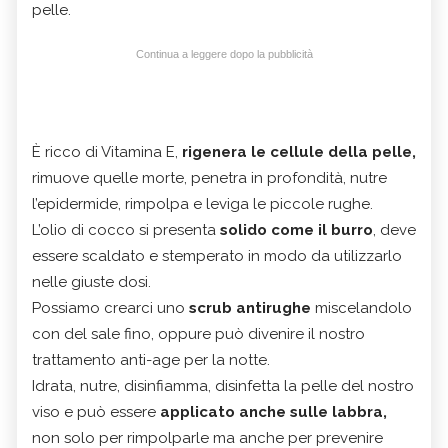
pelle.
Continua a leggere dopo la pubblicità
È ricco di Vitamina E,
rigenera le cellule della pelle,
rimuove quelle morte, penetra in profondità, nutre
l’epidermide, rimpolpa e leviga le piccole rughe.
L’olio di cocco si presenta
solido come il burro
, deve
essere scaldato e stemperato in modo da utilizzarlo
nelle giuste dosi.
Possiamo crearci uno
scrub antirughe
miscelandolo
con del sale fino, oppure può divenire il nostro
trattamento anti-age per la notte.
Idrata, nutre, disinfiamma, disinfetta la pelle del nostro
viso e può essere
applicato anche sulle labbra,
non solo per rimpolparle ma anche per prevenire