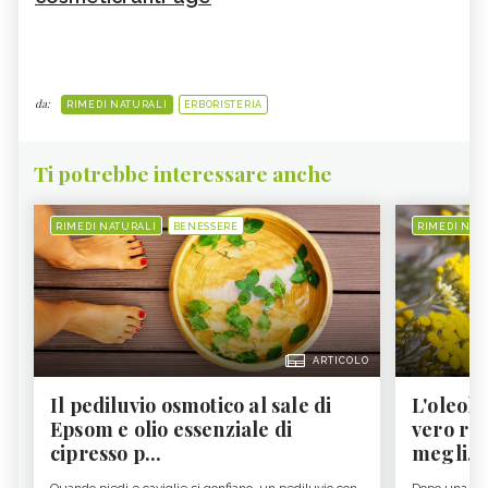
da:
RIMEDI NATURALI
ERBORISTERIA
Ti potrebbe interessare anche
RIMEDI NATURALI
BENESSERE
RIMEDI NAT
ARTICOLO
Il pediluvio osmotico al sale di
L'oleolit
Epsom e olio essenziale di
vero re 
cipresso p...
megli...
Quando piedi e caviglie si gonfiano, un pediluvio con
Dopo una gior