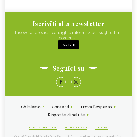
Iscriviti alla newsletter
Riceverai preziosi consigli e informazioni sugli ultimi
contenuti
ISCRIVITI
Seguici su
Chi siamo
Contatti
Trova l'esperto
Risposte di salute
CONDIZIONI D'USO
POLICY PRIVACY
COOKIES
© 2026 Copyright Media Data Factory S.R.L. - I contenuti sono di proprietà di