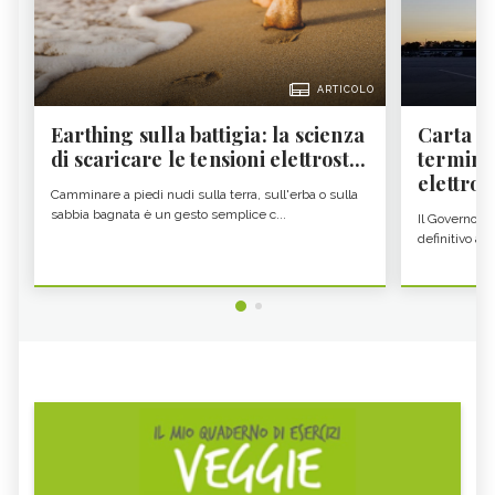
ARTICOLO
Earthing sulla battigia: la scienza
Carta d'
di scaricare le tensioni elettrost...
termine
elettron
Camminare a piedi nudi sulla terra, sull'erba o sulla
sabbia bagnata è un gesto semplice c...
Il Governo c
definitivo all