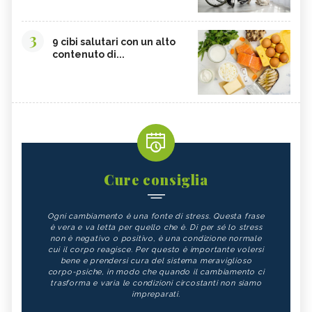
3
9 cibi salutari con un alto
contenuto di...
Cure consiglia
Ogni cambiamento è una fonte di stress. Questa frase
è vera e va letta per quello che è. Di per sé lo stress
non è negativo o positivo, è una condizione normale
cui il corpo reagisce. Per questo è importante volersi
bene e prendersi cura del sistema meraviglioso
corpo-psiche, in modo che quando il cambiamento ci
trasforma e varia le condizioni circostanti non siamo
impreparati.