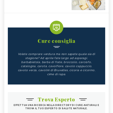
Cure consiglia
Volete comprare verdura ma non sapete quale sia di
stagione? Ad aprile fate largo ad asparagi,
barbabietola, barba di frate, broccolo, carciofo,
catalogna, carota, cavolfiore, cavolo cappuccio,
cavolo verza, cavolini di Bruxelles, cicoria e cicorino,
cime di rapa.
Trova Esperto
EFFETTUA UNA RICERCA NELLA DIRECTORY DI CURE-NATURALI E
TROVA IL TUO ESPERTO DI SALUTE NATURALE.