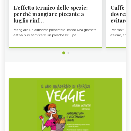
L'effetto termico delle spezie:
Caffè a
perché mangiare piccante a
dovresti
luglio rinf...
evitare i
Mangiare un alimento piccante durante una giornata
Per molti il c
estiva può sembrare un paradosso: il pe...
azione, ancor