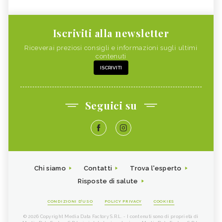
Iscriviti alla newsletter
Riceverai preziosi consigli e informazioni sugli ultimi
contenuti
ISCRIVITI
Seguici su
Chi siamo
Contatti
Trova l'esperto
Risposte di salute
CONDIZIONI D'USO
POLICY PRIVACY
COOKIES
© 2026 Copyright Media Data Factory S.R.L. - I contenuti sono di proprietà di