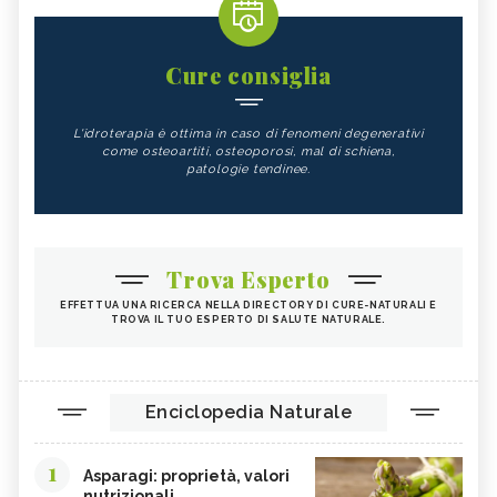
Cure consiglia
L'idroterapia è ottima in caso di fenomeni degenerativi
come osteoartiti, osteoporosi, mal di schiena,
patologie tendinee.
Trova Esperto
EFFETTUA UNA RICERCA NELLA DIRECTORY DI CURE-NATURALI E
TROVA IL TUO ESPERTO DI SALUTE NATURALE.
Enciclopedia Naturale
1
Asparagi: proprietà, valori
nutrizionali...