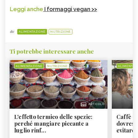
Leggi anche
I formaggi vegan >>
da:
ALIMENTAZIONE
NUTRIZIONE
Ti potrebbe interessare anche
ALIMENTAZIONE
NUTRIZIONE
ALIMENTAZ
ARTICOLO
L'effetto termico delle spezie:
Caffè a
perché mangiare piccante a
dovresti
luglio rinf...
evitare i