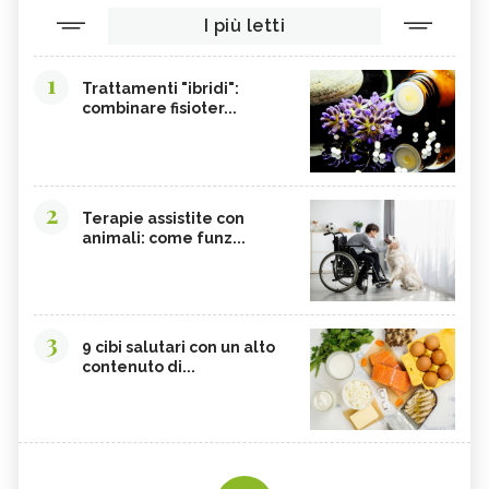
I più letti
1
Trattamenti "ibridi":
combinare fisioter...
2
Terapie assistite con
animali: come funz...
3
9 cibi salutari con un alto
contenuto di...