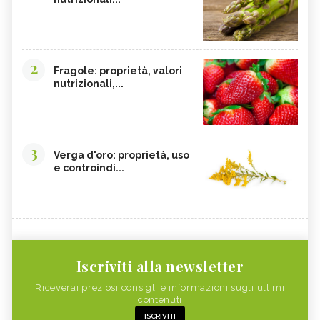
2
Fragole: proprietà, valori
nutrizionali,...
3
Verga d'oro: proprietà, uso
e controindi...
Iscriviti alla newsletter
Riceverai preziosi consigli e informazioni sugli ultimi
contenuti
ISCRIVITI