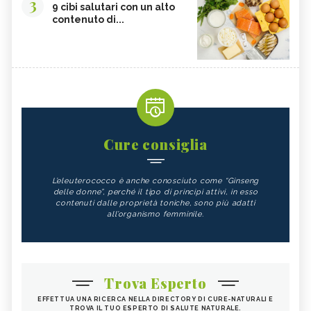
3
9 cibi salutari con un alto
contenuto di...
Cure consiglia
L’eleuterococco è anche conosciuto come “Ginseng
delle donne”, perché il tipo di principi attivi, in esso
contenuti dalle proprietà toniche, sono più adatti
all’organismo femminile.
Trova Esperto
EFFETTUA UNA RICERCA NELLA DIRECTORY DI CURE-NATURALI E
TROVA IL TUO ESPERTO DI SALUTE NATURALE.