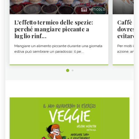
ARTICOLO
L'effetto termico delle spezie:
Caffè a
perché mangiare piccante a
dovresti
luglio rinf...
evitare i
Mangiare un alimento piccante durante una giornata
Per molti il c
estiva può sembrare un paradosso: il pe...
azione, ancor