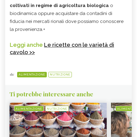
coltivati in regime di agricoltura biologica
o
biodinamica oppure acquistare da contadini di
fiducia nei mercati rionali dove possiamo conoscere
la provenienza.+
Leggi anche
Le ricette con le varietà di
cavolo >>
da:
ALIMENTAZIONE
NUTRIZIONE
Ti potrebbe interessare anche
ALIMENTAZIONE
NUTRIZIONE
ALIMENTAZ