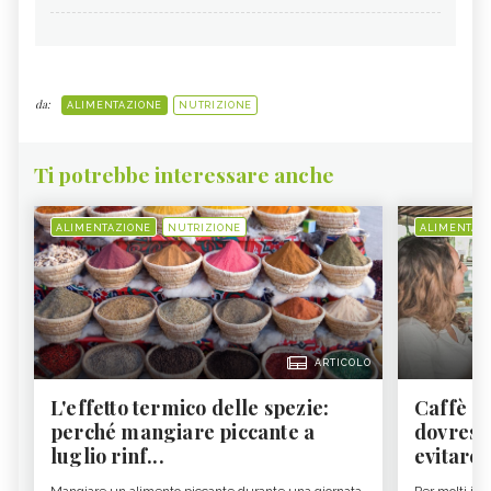
da:
ALIMENTAZIONE
NUTRIZIONE
Ti potrebbe interessare anche
ALIMENTAZIONE
NUTRIZIONE
ALIMENTAZ
ARTICOLO
L'effetto termico delle spezie:
Caffè a
perché mangiare piccante a
dovresti
luglio rinf...
evitare i
Mangiare un alimento piccante durante una giornata
Per molti il c