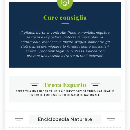
Cure consiglia
Il pilates porta al controllo fisico e mentale, migliora
la forza e la postura, rinforza la muscolatura
addominale, mantiene la mente sveglia, combatte gli
stati depressivi, migliora le funzioni neuro muscolari,
allevia i problemi legati allo stress. Perché non
provare una lezione a fronte di tanti benefici?
Trova Esperto
EFFETTUA UNA RICERCA NELLA DIRECTORY DI CURE-NATURALI E
TROVA IL TUO ESPERTO DI SALUTE NATURALE.
Enciclopedia Naturale