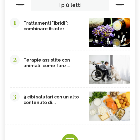
I più letti
1
Trattamenti "ibridi":
combinare fisioter...
2
Terapie assistite con
animali: come funz...
3
9 cibi salutari con un alto
contenuto di...