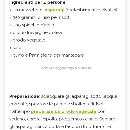
Ingredienti per 4 persone
:
> un mazzetto di
asparagi
(preferibilmente selvatici)
> 350 grammi di riso per risotti
> uno spicchio d’aglio
> olio extravergine d’oliva
> brodo vegetale
> sale
> burro e Parmigiano per mantecare
Continua a leggere dopo la pubblicità
Preparazione
: sciacquare gli asparagi sotto l’acqua
corrente, spezzare le punte e sbollentarli. Nel
frattempo
preparare un brodo vegetale
con
sedano, carota, cipolla, prezzemolo e sale. Scolare
gli asparagi, senza buttare l’acqua di cottura, che