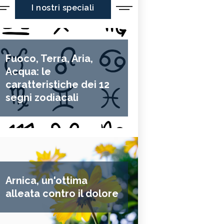
I nostri speciali
Fuoco, Terra, Aria,
Acqua: le
caratteristiche dei 12
segni zodiacali
Arnica, un'ottima
alleata contro il dolore