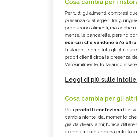
Cosa cambia per i ristor
Per tutti gli alimenti, compresi qu
presenza di allergeni tra gli ingr
producono alimenti, ma anche i rist
mense, le bancarelle, persino comp
esercizi che vendono e/o offro
I ristoranti, come tutti gli altri e
propri clienti circa la presenza d
Verosimilmente, lo faranno insere
Leggi di più sulle intoll
Cosa cambia per gli altri
Per i
prodotti confezionati
, in 
cambia niente, dal momento che l
già da diversi anni; l’unica diffe
il regolamento appena entrato in 