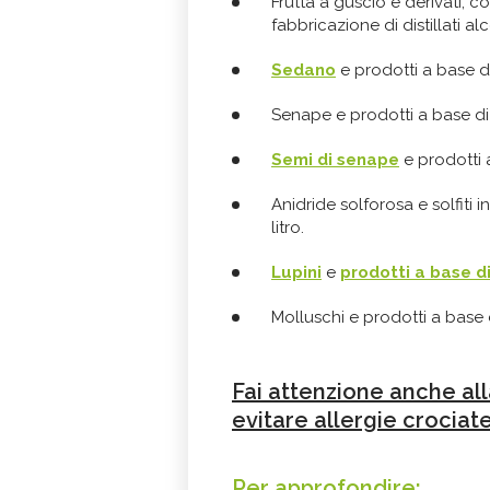
Frutta a guscio e derivati, c
fabbricazione di distillati alco
Sedano
e prodotti a base d
Senape e prodotti a base di
Semi di senape
e prodotti 
Anidride solforosa e solfiti 
litro.
Lupini
e
prodotti a base di
Molluschi e prodotti a base 
Fai attenzione anche all
evitare allergie crociate
Per approfondire: