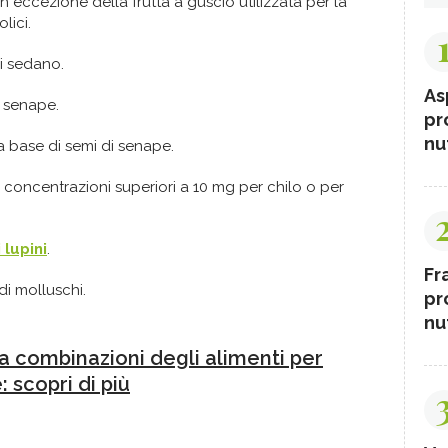
on eccezione della frutta a guscio utilizzata per la
lici.
i sedano.
As
 senape.
pr
nut
a base di semi di senape.
in concentrazioni superiori a 10 mg per chilo o per
 lupini
.
Fr
di molluschi.
pr
nut
a combinazioni degli alimenti per
: scopri di più