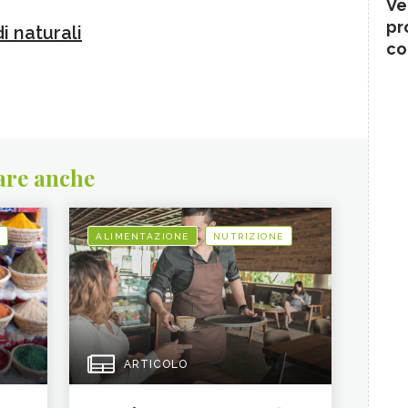
Ve
pr
i naturali
co
are anche
ALIMENTAZIONE
NUTRIZIONE
ARTICOLO