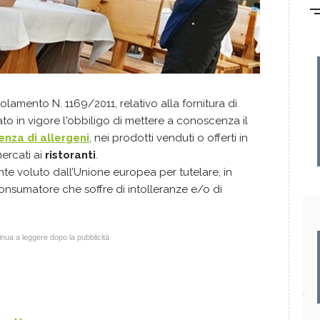
golamento N. 1169/2011, relativo alla fornitura di
rato in vigore l'obbiligo di mettere a conoscenza il
enza di allergeni
, nei prodotti venduti o offerti in
mercati ai
ristoranti
.
te voluto dall’Unione europea per tutelare, in
consumatore che soffre di intolleranze e/o di
nua a leggere dopo la pubblicità