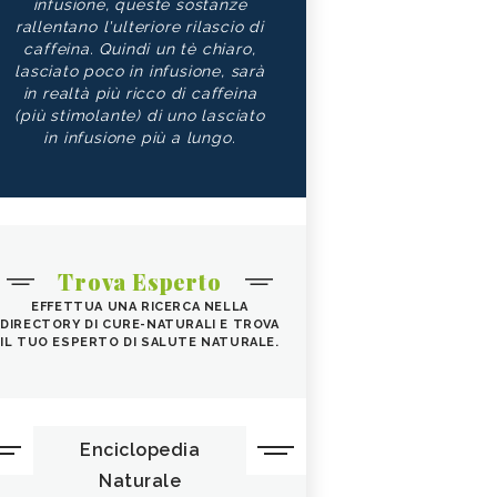
infusione, queste sostanze
rallentano l'ulteriore rilascio di
caffeina. Quindi un tè chiaro,
lasciato poco in infusione, sarà
in realtà più ricco di caffeina
(più stimolante) di uno lasciato
in infusione più a lungo.
Trova Esperto
EFFETTUA UNA RICERCA NELLA
DIRECTORY DI CURE-NATURALI E TROVA
IL TUO ESPERTO DI SALUTE NATURALE.
Enciclopedia
Naturale