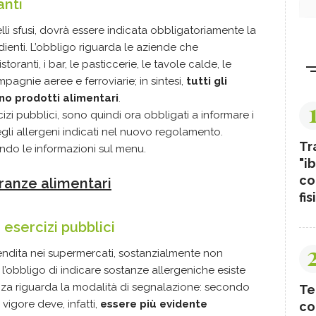
anti
elli sfusi, dovrà essere indicata obbligatoriamente la
edienti. L’obbligo riguarda le aziende che
oranti, i bar, le pasticcerie, le tavole calde, le
agnie aeree e ferroviarie; in sintesi,
tutti gli
no prodotti alimentari
.
sercizi pubblici, sono quindi ora obbligati a informare i
egli allergeni indicati nel nuovo regolamento.
Tr
ndo le informazioni sul menu.
"ib
co
eranze alimentari
fis
 esercizi pubblici
vendita nei supermercati, sostanzialmente non
’obbligo di indicare sostanze allergeniche esiste
renza riguarda la modalità di segnalazione: secondo
Te
vigore deve, infatti,
essere più evidente
co