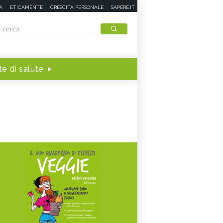
A
ETICAMENTE
CRESCITA PERSONALE
SAPERE.IT
e di salute