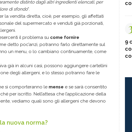
aramente distinto dagli altri ingredienti elencati, per
co
lore di sfondo
”.
r la vendita diretta, cioè, per esempio, gli affettati
rsonale del supermercato e venduti già porzionati,
lergeni.
esercenti il problema su
come fornire
9 c
 come detto poc’anzi, potranno farlo direttamente sul
co
hanno un menu, o lo cambiano continuamente, come
co
iva già in alcuni casi, possono aggiungere cartellini
ione degli allergeni, e lo stesso potranno fare le
me si comporteranno le
mense
e se sarà consentito
ché per iscritto. Nell’attesa che l’applicazione della
nte, vediamo quali sono gli allergeni che devono
a la nuova norma?