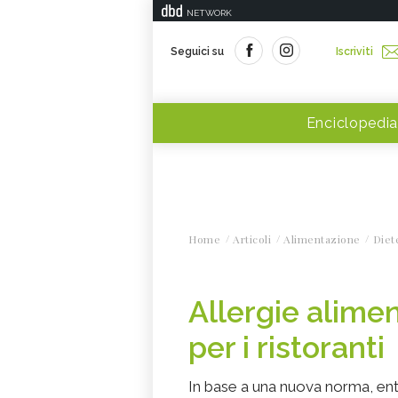
NETWORK
Seguici su
Iscriviti
Enciclopedia
Home
Articoli
Alimentazione
Diet
Allergie alime
per i ristoranti
In base a una nuova norma, entra