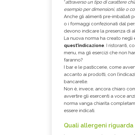
“
attraverso un tipo di carattere chi
esempio per dimensioni, stile o co
Anche gli alimenti pre-imballati pe
o i formaggi confezionati dal pe
devono indicare la presenza di al
La nuova norma ha creato negli 
quest’indicazione
. I ristoranti,
menu, ma gli esercizi che non 
faranno?
I bar e le pasticcerie, come avven
accanto ai prodotti, con l’indicaz
bancarelle.
Non è, invece, ancora chiaro co
avvertire gli esercenti a voce anzi
norma vanga chiarita completame
essere indicati.
Quali allergeni riguard