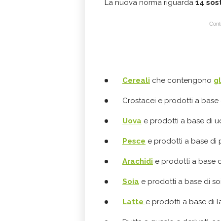
La nuova norma riguarda
14 sos
Conti
Cereali
che contengono
g
Crostacei e prodotti a base 
Uova
e prodotti a base di u
Pesce
e prodotti a base di 
Arachidi
e prodotti a base d
Soia
e prodotti a base di so
Latte
e prodotti a base di l