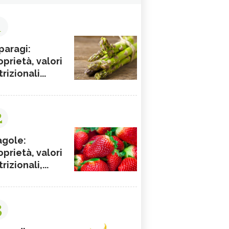
1
paragi:
oprietà, valori
rizionali...
2
agole:
oprietà, valori
rizionali,...
3