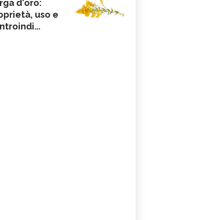
rga d'oro:
oprietà, uso e
ntroindi...