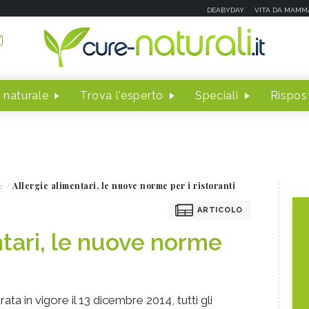
DEABYDAY
VITA DA MAMM
 naturale
Trova l'esperto
Speciali
Rispost
e
Allergie alimentari, le nuove norme per i ristoranti
ARTICOLO
ntari, le nuove norme
ta in vigore il 13 dicembre 2014, tutti gli