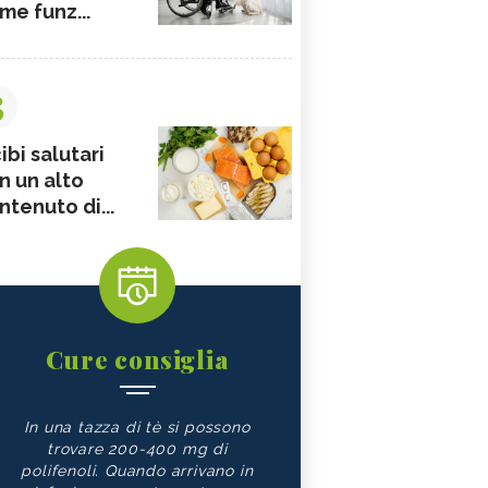
me funz...
3
ibi salutari
n un alto
ntenuto di...
Cure consiglia
In una tazza di tè si possono
trovare 200-400 mg di
polifenoli. Quando arrivano in