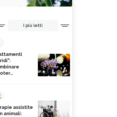
I più letti
1
attamenti
ridi":
mbinare
ioter...
2
rapie assistite
n animali: