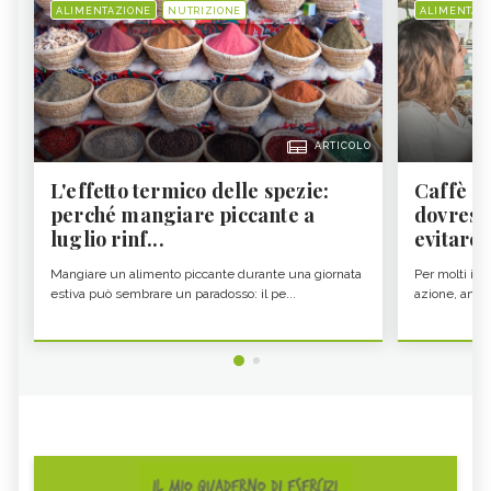
ALIMENTAZIONE
NUTRIZIONE
ALIMENTAZ
ARTICOLO
L'effetto termico delle spezie:
Caffè a
perché mangiare piccante a
dovresti
luglio rinf...
evitare i
Mangiare un alimento piccante durante una giornata
Per molti il c
estiva può sembrare un paradosso: il pe...
azione, ancor