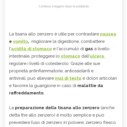
Continua a leggere dopo la pubblicità
La tisana allo zenzero è utile per contrastare
nausea
e
vomito
,
migliorare la digestione, combattere
l'
acidità di stomaco
e l'accumulo di
gas
a livello
intestinale, proteggere lo
stomaco
dall'
ulcera
,
regolare i livelli di colesterolo. Grazie alle sue
proprietà antinfiammatorie, antiossidanti e
antivirali, può alleviare
mal di testa
e dolori articolari
e favorire la guarigione in caso di
malattie da
raffreddamento
.
La
preparazione della tisana allo zenzero
(anche
detta the allo zenzero) è molto semplice e può
prevedere l’uso di zenzero in polvere, zenzero fresco