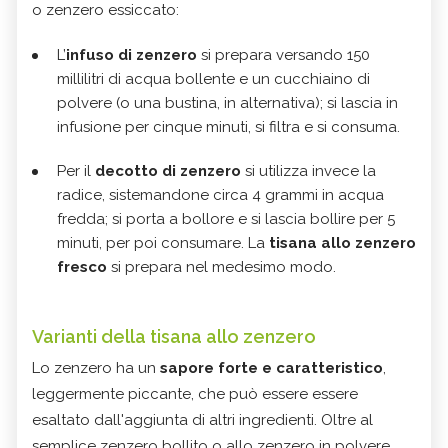
o zenzero essiccato:
L’
infuso di zenzero
si prepara versando 150
millilitri di acqua bollente e un cucchiaino di
polvere (o una bustina, in alternativa); si lascia in
infusione per cinque minuti, si filtra e si consuma.
Per il
decotto di zenzero
si utilizza invece la
radice, sistemandone circa 4 grammi in acqua
fredda; si porta a bollore e si lascia bollire per 5
minuti, per poi consumare. La
tisana allo zenzero
fresco
si prepara nel medesimo modo.
Varianti della tisana allo zenzero
Lo zenzero ha un
sapore forte e caratteristico
,
leggermente piccante, che può essere essere
esaltato dall'aggiunta di altri ingredienti. Oltre al
semplice zenzero bollito o allo zenzero in polvere,