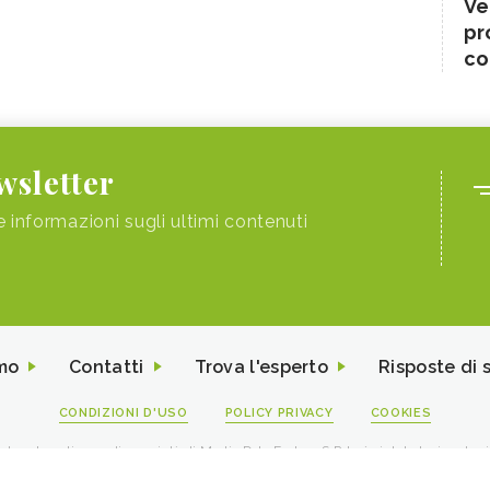
Ve
pr
co
ewsletter
e informazioni sugli ultimi contenuti
mo
Contatti
Trova l'esperto
Risposte di 
CONDIZIONI D'USO
POLICY PRIVACY
COOKIES
I contenuti sono di proprietà di Media Data Factory S.R.L, è vietata la riproduz
viale Sarca 226 Milano 20126 - PI/CF 09595010969