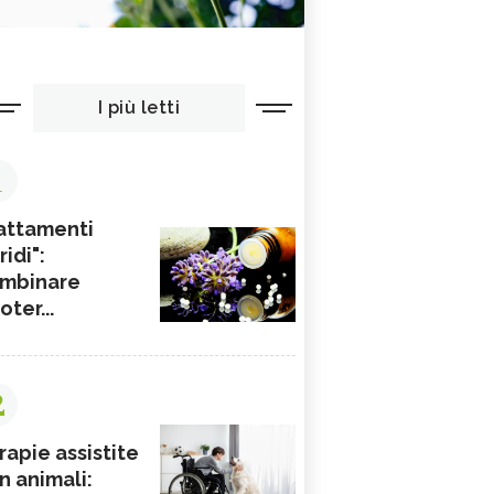
i lievito di birra
aino di zucchero e un pizzico di sale
one
: impastare la farina di semola di grano duro con l'acqua
tiepida, un cucchiaio di olio extravergine d’oliva, il lievito di bi
I più letti
di zucchero e un pizzico di sale. Impastare a mano o con l’impa
 far lievitare per almeno un paio d’ore.
1
no
occorrono:
i cipollotti o
cipolle bianche
(o anche misti),
ata di olive nere denocciolate,
attamenti
ina,
ridi":
 extravergine d’oliva.
mbinare
one
: far cuocere in forno le cipolla o in padella antiderente con 
ioter...
a fuoco molto basso, con un goccio di olio. Aggiungere le olive,
recedentemente ammollata in acqua (o in un liquore dolce), il s
io evo. Ripassare in padella e far asciugare benissimo il ripieno
2
pasta piuttosto sottile, dare una forma a triangolo o panzerotti
udere bene e cuocere in forno a 180 gradi per circa 15 minuti. Vo
rapie assistite
lizzare la ricette aggiungendo semi di sesamo sulla superficie.
n animali: