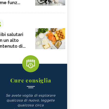
me funz...
3
ibi salutari
n un alto
ntenuto di...
Cure consiglia
Se avete voglia di esplorare
qualcosa di nuovo, leggete
qualcosa circa