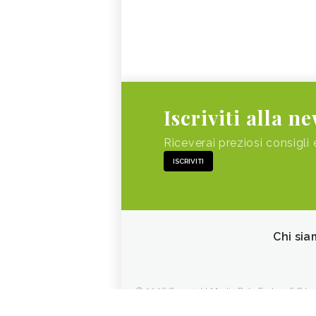
Iscriviti alla n
Riceverai preziosi consigli 
ISCRIVITI
Chi sia
© 2026 Copyright Media Data Factory S.R.L. - 