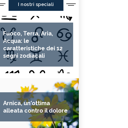
I nostri speciali
Fuoco, Terra, Aria,
Acqua: le
caratteristiche dei 12
segni zodiacali
con la cipolla
è un
piatto povero ma molto saporito della 
 l’antipasto di Natale è farlo in versione mini.
 per la pasta, che è quella della focaccia
Arnica, un'ottima
i di farina di semola di grano duro
alleata contro il dolore
 acqua leggermente tiepida
io di olio extravergine d’oliva