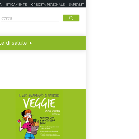
A
ETICAMENTE
CRESCITA PERSONALE
SAPERE.IT
e di salute