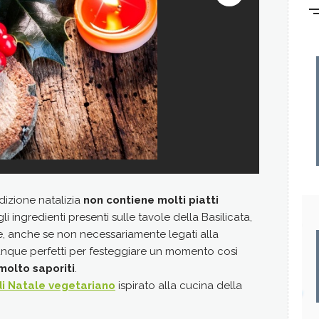
dizione natalizia
non contiene molti piatti
Il calzone 
li ingredienti presenti sulle tavole della Basilicata,
lucana
.
he, anche se non necessariamente legati alla
Un’idea per
unque perfetti per festeggiare un momento così
Ingredienti
 molto saporiti
.
> 600 gramm
i Natale vegetariano
ispirato alla cucina della
> 300 ml di
> un cucchia