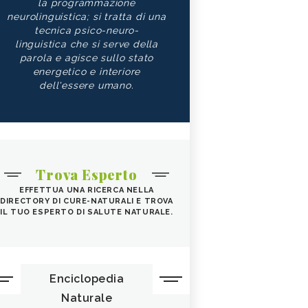
la programmazione
neurolinguistica; si tratta di una
tecnica psico-neuro-
linguistica che si serve della
parola e agisce sullo stato
energetico e interiore
dell'essere umano.
Trova Esperto
EFFETTUA UNA RICERCA NELLA
DIRECTORY DI CURE-NATURALI E TROVA
IL TUO ESPERTO DI SALUTE NATURALE.
Enciclopedia
Naturale