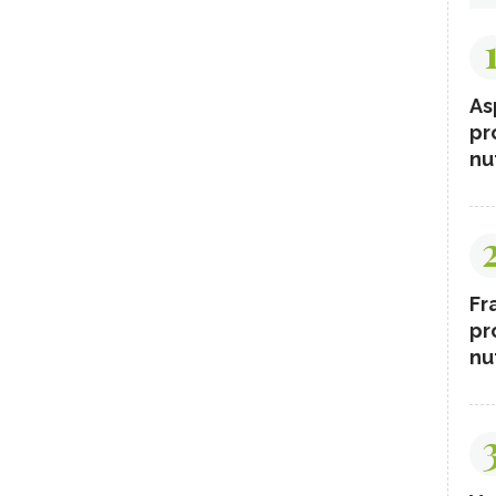
As
pr
nut
Fr
pr
nut