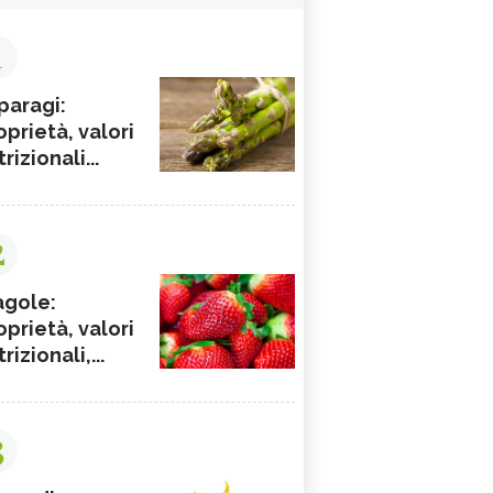
1
paragi:
oprietà, valori
rizionali...
2
agole:
oprietà, valori
rizionali,...
3