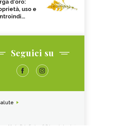
rga d'oro:
oprietà, uso e
ntroindi...
Seguici su
salute
ione. Media Data Factory S.R.L. sede legale in