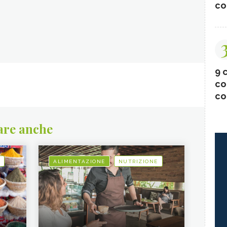
co
9 c
co
co
are anche
ALIMENTAZIONE
NUTRIZIONE