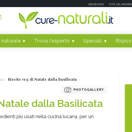
DEABYDAY
VITA DA MAMM
 naturale
Trova l'esperto
Speciali
Rispost
na
Ricette veg di Natale dalla Basilicata
PHOTOGALLERY
Natale dalla Basilicata
edienti più usati nella cucina lucana, per un