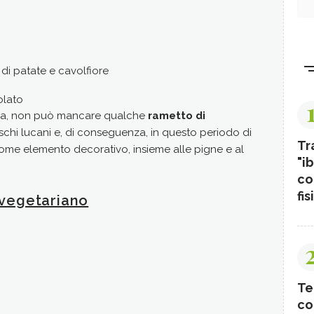
> 12 grammi d
> un cucchi
Preparazi
leggermente 
cucchiaino 
di patate e cavolfiore
planetaria e
olato
Per il
ripie
la, non può mancare qualche
rametto di
> 1,5 chili d
chi lucani e, di conseguenza, in questo periodo di
> una manci
Tr
ome elemento decorativo, insieme alle pigne e al
> uva sultan
"ib
> sale, olio
co
Preparazi
fis
 vegetariano
coperchio, 
sultanina p
goccio di ol
Stendere la 
farcire, chi
Te
può persona
co