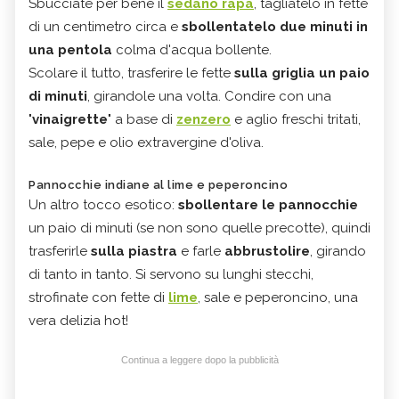
Sbucciate per bene il
sedano rapa
, tagliatelo in fette
di un centimetro circa e
sbollentatelo due minuti in
una pentola
colma d'acqua bollente.
Scolare il tutto, trasferire le fette
sulla griglia un paio
di minuti
, girandole una volta. Condire con una
"
vinaigrette
" a base di
zenzero
e aglio freschi tritati,
sale, pepe e olio extravergine d'oliva.
Pannocchie indiane al lime e peperoncino
Un altro tocco esotico:
sbollentare le pannocchie
un paio di minuti (se non sono quelle precotte), quindi
trasferirle
sulla piastra
e farle
abbrustolire
, girando
di tanto in tanto. Si servono su lunghi stecchi,
strofinate con fette di
lime
, sale e peperoncino, una
vera delizia hot!
Continua a leggere dopo la pubblicità