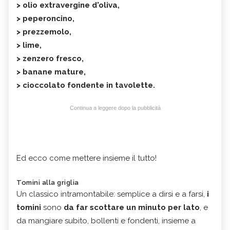
> olio extravergine d'oliva,
> peperoncino,
> prezzemolo,
> lime,
> zenzero fresco,
> banane mature,
> cioccolato fondente in tavolette.
Continua a leggere dopo la pubblicità
Ed ecco come mettere insieme il tutto!
Tomini alla griglia
Un classico intramontabile: semplice a dirsi e a farsi,
i
tomini
sono
da far scottare un minuto per lato
, e
da mangiare subito, bollenti e fondenti, insieme a