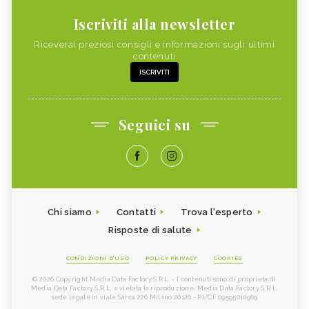
Iscriviti alla newsletter
Riceverai preziosi consigli e informazioni sugli ultimi
contenuti
ISCRIVITI
Seguici su
Chi siamo
Contatti
Trova l'esperto
Risposte di salute
CONDIZIONI D'USO
POLICY PRIVACY
COOKIES
© 2026 Copyright Media Data Factory S.R.L. - I contenuti sono di proprietà di
Media Data Factory S.R.L, è vietata la riproduzione. Media Data Factory S.R.L.
sede legale in viale Sarca 226 Milano 20126 - PI/CF 09595010969