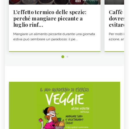
ARTICOLO
L'effetto termico delle spezie:
Caffè a
perché mangiare piccante a
dovresti
luglio rinf...
evitare i
Mangiare un alimento piccante durante una giornata
Per molti il c
estiva può sembrare un paradosso: il pe...
azione, ancor