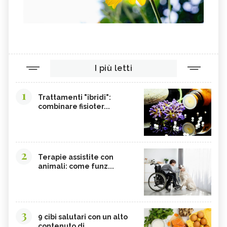
I più letti
1
Trattamenti "ibridi":
combinare fisioter...
2
Terapie assistite con
animali: come funz...
3
9 cibi salutari con un alto
contenuto di...